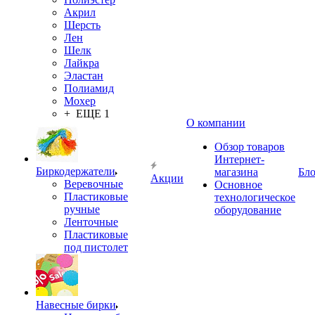
Акрил
Шерсть
Лен
Шелк
Лайкра
Эластан
Полиамид
Мохер
+ ЕЩЕ 1
О компании
Обзор товаров
Интернет-
Биркодержатели
магазина
Бло
Акции
Веревочные
Основное
Пластиковые
технологическое
ручные
оборудование
Ленточные
Пластиковые
под пистолет
Навесные бирки