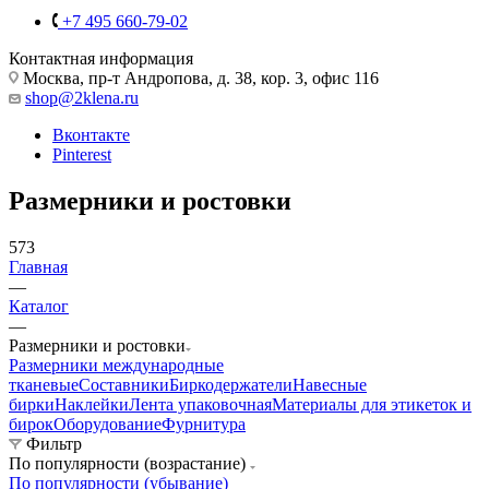
+7 495 660-79-02
Контактная информация
Москва, пр-т Андропова, д. 38, кор. 3, офис 116
shop@2klena.ru
Вконтакте
Pinterest
Размерники и ростовки
573
Главная
—
Каталог
—
Размерники и ростовки
Размерники международные
тканевые
Составники
Биркодержатели
Навесные
бирки
Наклейки
Лента упаковочная
Материалы для этикеток и
бирок
Оборудование
Фурнитура
Фильтр
По популярности (возрастание)
По популярности (убывание)