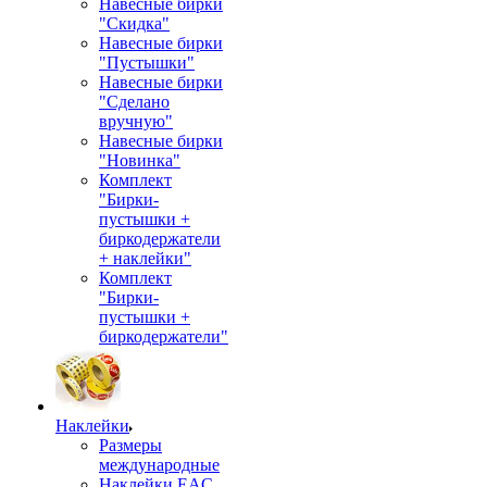
Навесные бирки
"Скидка"
Навесные бирки
"Пустышки"
Навесные бирки
"Сделано
вручную"
Навесные бирки
"Новинка"
Комплект
"Бирки-
пустышки +
биркодержатели
+ наклейки"
Комплект
"Бирки-
пустышки +
биркодержатели"
Наклейки
Размеры
международные
Наклейки EAC