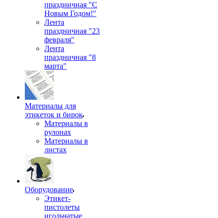
праздничная "С
Новым Годом!"
Лента
праздничная "23
февраля"
Лента
праздничная "8
марта"
Материалы для
этикеток и бирок
Материалы в
рулонах
Материалы в
листах
Оборудование
Этикет-
пистолеты
игольчатые