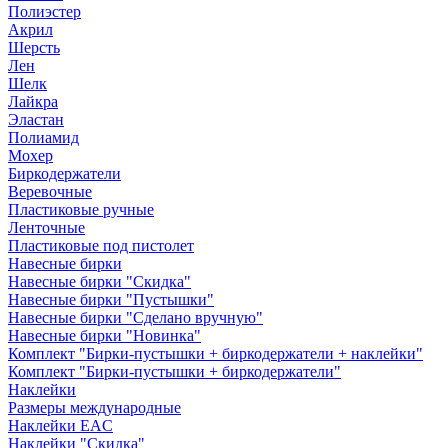
Полиэстер
Акрил
Шерсть
Лен
Шелк
Лайкра
Эластан
Полиамид
Мохер
Биркодержатели
Веревочные
Пластиковые ручные
Ленточные
Пластиковые под пистолет
Навесные бирки
Навесные бирки "Скидка"
Навесные бирки "Пустышки"
Навесные бирки "Сделано вручную"
Навесные бирки "Новинка"
Комплект "Бирки-пустышки + биркодержатели + наклейки"
Комплект "Бирки-пустышки + биркодержатели"
Наклейки
Размеры международные
Наклейки EAC
Наклейки "Скидка"