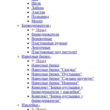
Шелк
Лайкра
Эластан
Полиамид
Мохер
Биркодержатели
Назад
Биркодержатели
Веревочные
Пластиковые ручные
Ленточные
Пластиковые под пистолет
Навесные бирки
Назад
Навесные бирки
Навесные бирки "Скидка"
Навесные бирки "Пустышки"
Навесные бирки "Сделано вручную"
Навесные бирки "Новинка"
Комплект "Бирки-пустышки +
биркодержатели + наклейки"
Комплект "Бирки-пустышки +
биркодержатели"
Наклейки
Назад