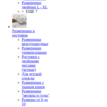
Размерники
двойные L - XL
+ ЕЩЕ 7
Размерники и
ростовки
Размерники
международные
Размерники
универсальные
Ростовки с
двойными
числами
(четные)
Для детской
одежды
Размерники с
тканым краем
Размерники
"месяцы и годы"
Размеры от 0 до
10