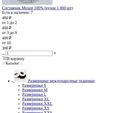
Составник Мохер 100% (рулон 1 000 шт)
Есть в наличии: 7
460
₽
от 1 до 2
460
₽
от 3 до 9
400
₽
от 10
300
₽
В корзину
Каталог
Размерники международные тканевые
Размерники S
Размерники M
Размерники L
Размерники XL
Размерники XXL
Размерники XS
Размерники XXS