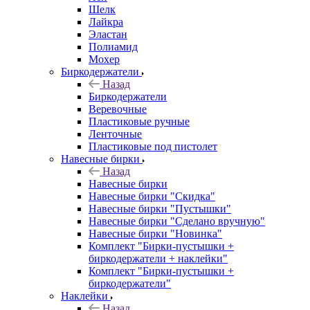
Шелк
Лайкра
Эластан
Полиамид
Мохер
Биркодержатели
Назад
Биркодержатели
Веревочные
Пластиковые ручные
Ленточные
Пластиковые под пистолет
Навесные бирки
Назад
Навесные бирки
Навесные бирки "Скидка"
Навесные бирки "Пустышки"
Навесные бирки "Сделано вручную"
Навесные бирки "Новинка"
Комплект "Бирки-пустышки +
биркодержатели + наклейки"
Комплект "Бирки-пустышки +
биркодержатели"
Наклейки
Назад