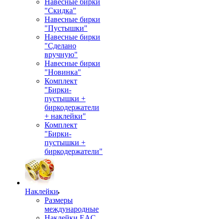
Навесные бирки
"Скидка"
Навесные бирки
"Пустышки"
Навесные бирки
"Сделано
вручную"
Навесные бирки
"Новинка"
Комплект
"Бирки-
пустышки +
биркодержатели
+ наклейки"
Комплект
"Бирки-
пустышки +
биркодержатели"
Наклейки
Размеры
международные
Наклейки EAC