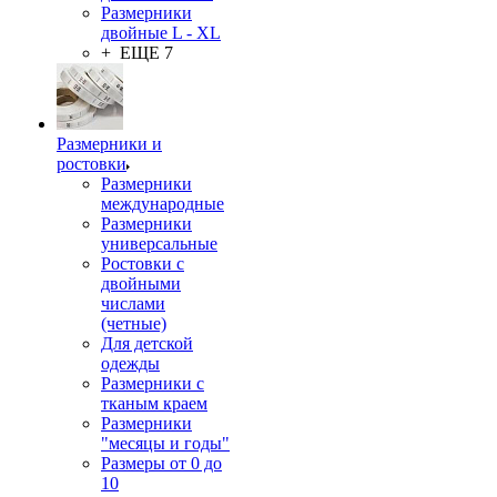
Размерники
двойные L - XL
+ ЕЩЕ 7
Размерники и
ростовки
Размерники
международные
Размерники
универсальные
Ростовки с
двойными
числами
(четные)
Для детской
одежды
Размерники с
тканым краем
Размерники
"месяцы и годы"
Размеры от 0 до
10