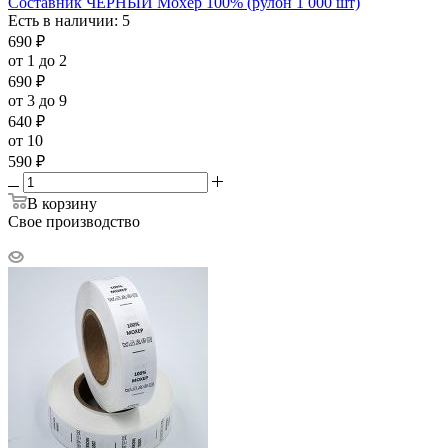
Составник ЧЁРНЫЙ Мохер 100% (рулон 1 000 шт)
Есть в наличии: 5
690
₽
от 1 до 2
690
₽
от 3 до 9
640
₽
от 10
590
₽
В корзину
Свое производство