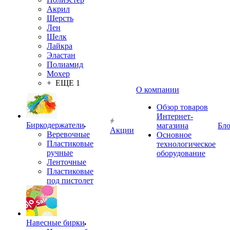
Акрил
Шерсть
Лен
Шелк
Лайкра
Эластан
Полиамид
Мохер
+ ЕЩЕ 1
О компании
Обзор товаров
Интернет-
Биркодержатели
магазина
Бло
Акции
Веревочные
Основное
Пластиковые
технологическое
ручные
оборудование
Ленточные
Пластиковые
под пистолет
Навесные бирки