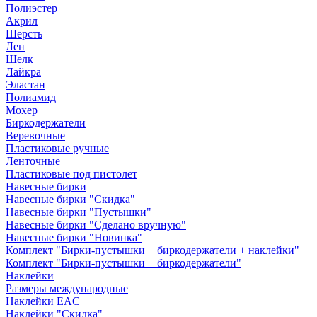
Полиэстер
Акрил
Шерсть
Лен
Шелк
Лайкра
Эластан
Полиамид
Мохер
Биркодержатели
Веревочные
Пластиковые ручные
Ленточные
Пластиковые под пистолет
Навесные бирки
Навесные бирки "Скидка"
Навесные бирки "Пустышки"
Навесные бирки "Сделано вручную"
Навесные бирки "Новинка"
Комплект "Бирки-пустышки + биркодержатели + наклейки"
Комплект "Бирки-пустышки + биркодержатели"
Наклейки
Размеры международные
Наклейки EAC
Наклейки "Скидка"