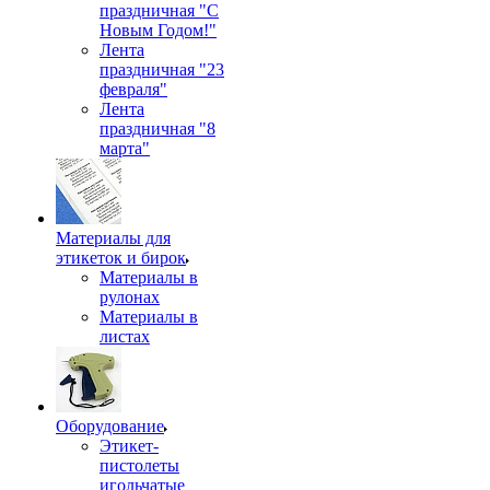
праздничная "С
Новым Годом!"
Лента
праздничная "23
февраля"
Лента
праздничная "8
марта"
Материалы для
этикеток и бирок
Материалы в
рулонах
Материалы в
листах
Оборудование
Этикет-
пистолеты
игольчатые