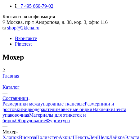
+7 495 660-79-02
Контактная информация
Москва, пр-т Андропова, д. 38, кор. 3, офис 116
shop@2klena.ru
Вконтакте
Pinterest
Мохер
2
Главная
—
Каталог
—
Составники
Размерники международные тканевые
Размерники и
ростовки
Биркодержатели
Навесные бирки
Наклейки
Лента
упаковочная
Материалы для этикеток и
бирок
Оборудование
Фурнитура
—
Мохер
Хлопок
Вискоза
Полиэстер
Акрил
Шерсть
Лен
Шелк
Лайкра
Эласт