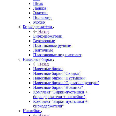
Шелк
Лайкра
Эластан
Полиамид
Мохер
Биркодержатели
Назад
Биркодержатели
Веревочные
Пластиковые ручные
Ленточные
Пластиковые под пистолет
Навесные бирки
Назад
Навесные бирки
Навесные бирки "Скидка"
Навесные бирки "Пустышки"
Навесные бирки "Сделано вручную"
Навесные бирки "Новинка"
Комплект "Бирки-пустышки +
биркодержатели + наклейки"
Комплект "Бирки-пустышки +
биркодержатели"
Наклейки
Назад