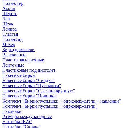
Полиэстер
Акрил
Шерсть
Лен
Шелк
Лайкра
Эластан
Полиамид
Мохер
Биркодержатели
Веревочные
Пластиковые ручные
Ленточные
Пластиковые под пистолет
Навесные бирки
Навесные бирки "Скидка"
Навесные бирки "Пустышки"
Навесные бирки "Сделано вручную"
Навесные бирки "Новинка"
Комплект "Бирки-пустышки + биркодержатели + наклейки"
Комплект "Бирки-пустышки + биркодержатели"
Наклейки
Размеры международные
Наклейки EAC
Наклейки "Скидка"