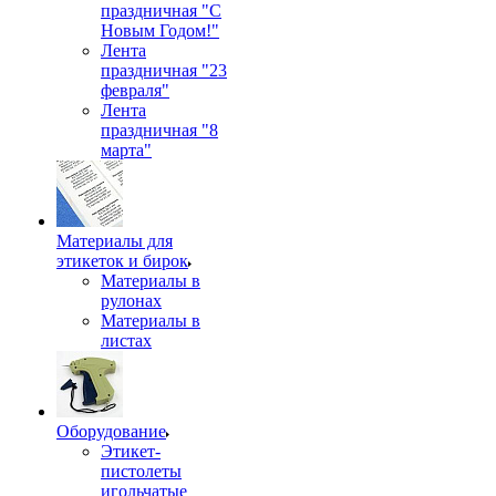
праздничная "С
Новым Годом!"
Лента
праздничная "23
февраля"
Лента
праздничная "8
марта"
Материалы для
этикеток и бирок
Материалы в
рулонах
Материалы в
листах
Оборудование
Этикет-
пистолеты
игольчатые