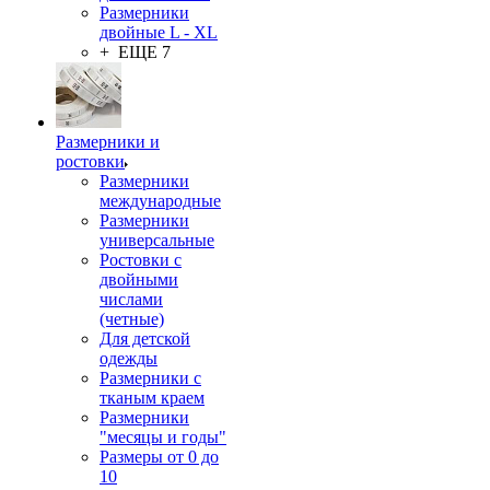
Размерники
двойные L - XL
+ ЕЩЕ 7
Размерники и
ростовки
Размерники
международные
Размерники
универсальные
Ростовки с
двойными
числами
(четные)
Для детской
одежды
Размерники с
тканым краем
Размерники
"месяцы и годы"
Размеры от 0 до
10