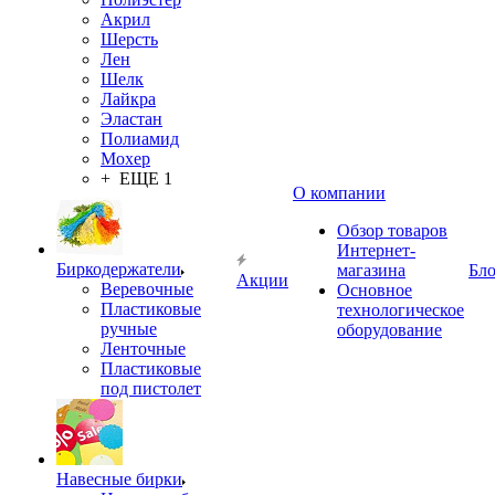
Акрил
Шерсть
Лен
Шелк
Лайкра
Эластан
Полиамид
Мохер
+ ЕЩЕ 1
О компании
Обзор товаров
Интернет-
Биркодержатели
магазина
Бло
Акции
Веревочные
Основное
Пластиковые
технологическое
ручные
оборудование
Ленточные
Пластиковые
под пистолет
Навесные бирки