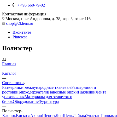
+7 495 660-79-02
Контактная информация
Москва, пр-т Андропова, д. 38, кор. 3, офис 116
shop@2klena.ru
Вконтакте
Pinterest
Полиэстер
32
Главная
—
Каталог
—
Составники
Размерники международные тканевые
Размерники и
ростовки
Биркодержатели
Навесные бирки
Наклейки
Лента
упаковочная
Материалы для этикеток и
бирок
Оборудование
Фурнитура
—
Полиэстер
Хлопок
Вискоза
Акрил
Шерсть
Лен
Шелк
Лайкра
Эластан
Полиами