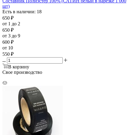
Составник Полиэстер 100% (САТИН белый в нарезке 1 000
шт)
Есть в наличии: 18
650
₽
от 1 до 2
650
₽
от 3 до 9
600
₽
от 10
550
₽
В корзину
Свое производство