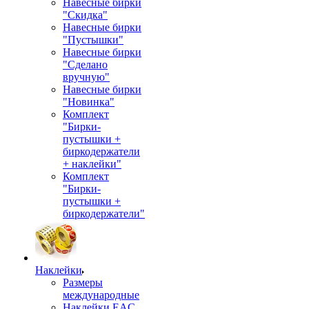
Навесные бирки
"Скидка"
Навесные бирки
"Пустышки"
Навесные бирки
"Сделано
вручную"
Навесные бирки
"Новинка"
Комплект
"Бирки-
пустышки +
биркодержатели
+ наклейки"
Комплект
"Бирки-
пустышки +
биркодержатели"
Наклейки
Размеры
международные
Наклейки EAC