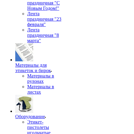
праздничная "С
Новым Годом!"
Лента
праздничная "23
февраля"
Лента
праздничная "8
марта"
Материалы для
этикеток и бирок
Материалы в
рулонах
Материалы в
листах
Оборудование
Этикет-
пистолеты
игольчатые