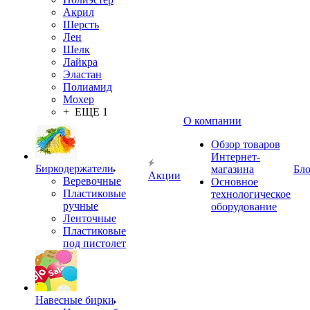
Акрил
Шерсть
Лен
Шелк
Лайкра
Эластан
Полиамид
Мохер
+ ЕЩЕ 1
О компании
Обзор товаров
Интернет-
Биркодержатели
магазина
Бло
Акции
Веревочные
Основное
Пластиковые
технологическое
ручные
оборудование
Ленточные
Пластиковые
под пистолет
Навесные бирки