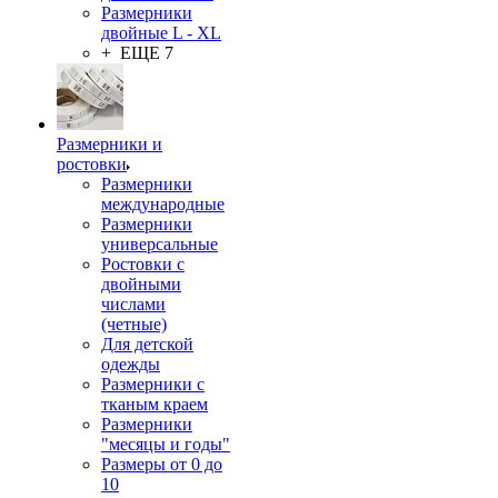
Размерники
двойные L - XL
+ ЕЩЕ 7
Размерники и
ростовки
Размерники
международные
Размерники
универсальные
Ростовки с
двойными
числами
(четные)
Для детской
одежды
Размерники с
тканым краем
Размерники
"месяцы и годы"
Размеры от 0 до
10