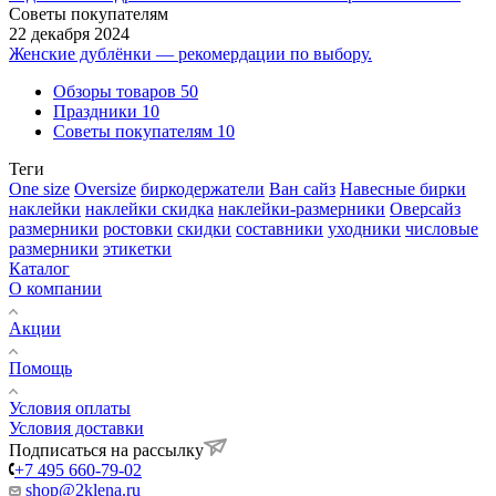
Советы покупателям
22 декабря 2024
Женские дублёнки — рекомердации по выбору.
Обзоры товаров
50
Праздники
10
Советы покупателям
10
Теги
One size
Oversize
биркодержатели
Ван сайз
Навесные бирки
наклейки
наклейки скидка
наклейки-размерники
Оверсайз
размерники
ростовки
скидки
составники
уходники
числовые
размерники
этикетки
Каталог
О компании
Акции
Помощь
Условия оплаты
Условия доставки
Подписаться на рассылку
+7 495 660-79-02
shop@2klena.ru