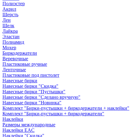
Полиэстер
Акрил
Шерсть
Лен
Шелк
Лайкра
Эластан
Полиамид
Мохер
Биркодержатели
Веревочные
Пластиковые ручные
Ленточные
Пластиковые под пистолет
Навесные бирки
Навесные бирки "Скидка"
Навесные бирки "Пустышки"
Навесные бирки "Сделано вручную"
Навесные бирки "Новинка"
Комплект "Бирки-пустышки + биркодержатели + наклейки"
Комплект "Бирки-пустышки + биркодержатели"
Наклейки
Размеры международные
Наклейки EAC
Наклейки "Скидка"