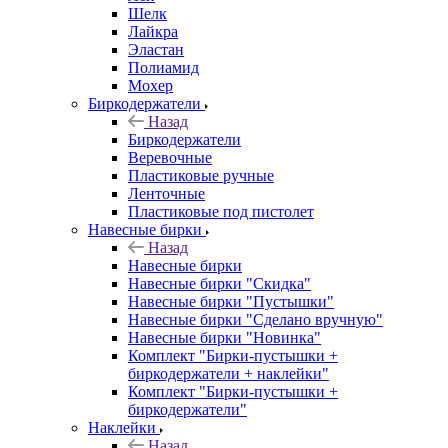
Шелк
Лайкра
Эластан
Полиамид
Мохер
Биркодержатели
Назад
Биркодержатели
Веревочные
Пластиковые ручные
Ленточные
Пластиковые под пистолет
Навесные бирки
Назад
Навесные бирки
Навесные бирки "Скидка"
Навесные бирки "Пустышки"
Навесные бирки "Сделано вручную"
Навесные бирки "Новинка"
Комплект "Бирки-пустышки +
биркодержатели + наклейки"
Комплект "Бирки-пустышки +
биркодержатели"
Наклейки
Назад