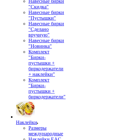
Навесные бирки
"Скидка"
Навесные бирки
"Пустышки"
Навесные бирки
"Сделано
вручную"
Навесные бирки
"Новинка"
Комплект
"Бирки-
пустышки +
биркодержатели
+ наклейки"
Комплект
"Бирки-
пустышки +
биркодержатели"
Наклейки
Размеры
международные
Наклейки EAC