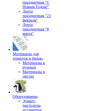
праздничная "С
Новым Годом!"
Лента
праздничная "23
февраля"
Лента
праздничная "8
марта"
Материалы для
этикеток и бирок
Материалы в
рулонах
Материалы в
листах
Оборудование
Этикет-
пистолеты
игольчатые