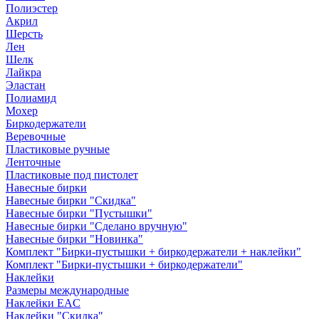
Полиэстер
Акрил
Шерсть
Лен
Шелк
Лайкра
Эластан
Полиамид
Мохер
Биркодержатели
Веревочные
Пластиковые ручные
Ленточные
Пластиковые под пистолет
Навесные бирки
Навесные бирки "Скидка"
Навесные бирки "Пустышки"
Навесные бирки "Сделано вручную"
Навесные бирки "Новинка"
Комплект "Бирки-пустышки + биркодержатели + наклейки"
Комплект "Бирки-пустышки + биркодержатели"
Наклейки
Размеры международные
Наклейки EAC
Наклейки "Скидка"