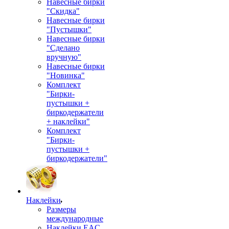
Навесные бирки
"Скидка"
Навесные бирки
"Пустышки"
Навесные бирки
"Сделано
вручную"
Навесные бирки
"Новинка"
Комплект
"Бирки-
пустышки +
биркодержатели
+ наклейки"
Комплект
"Бирки-
пустышки +
биркодержатели"
Наклейки
Размеры
международные
Наклейки EAC