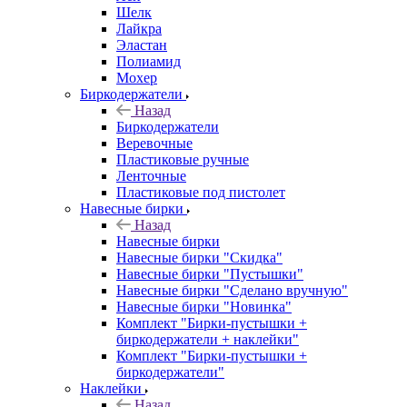
Шелк
Лайкра
Эластан
Полиамид
Мохер
Биркодержатели
Назад
Биркодержатели
Веревочные
Пластиковые ручные
Ленточные
Пластиковые под пистолет
Навесные бирки
Назад
Навесные бирки
Навесные бирки "Скидка"
Навесные бирки "Пустышки"
Навесные бирки "Сделано вручную"
Навесные бирки "Новинка"
Комплект "Бирки-пустышки +
биркодержатели + наклейки"
Комплект "Бирки-пустышки +
биркодержатели"
Наклейки
Назад