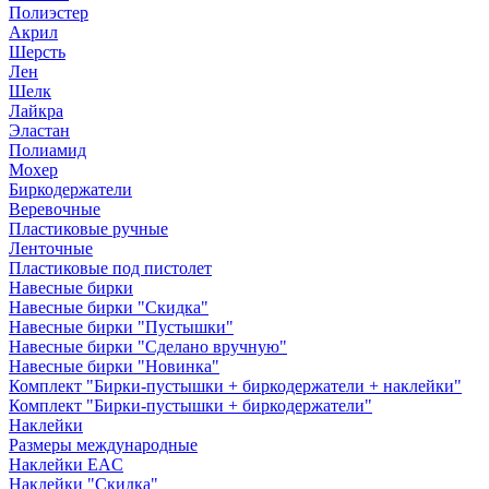
Полиэстер
Акрил
Шерсть
Лен
Шелк
Лайкра
Эластан
Полиамид
Мохер
Биркодержатели
Веревочные
Пластиковые ручные
Ленточные
Пластиковые под пистолет
Навесные бирки
Навесные бирки "Скидка"
Навесные бирки "Пустышки"
Навесные бирки "Сделано вручную"
Навесные бирки "Новинка"
Комплект "Бирки-пустышки + биркодержатели + наклейки"
Комплект "Бирки-пустышки + биркодержатели"
Наклейки
Размеры международные
Наклейки EAC
Наклейки "Скидка"