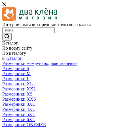
Интернет-магазин представительского класса
Каталог
По всему сайту
По каталогу
Каталог
Размерники международные тканевые
Размерники S
Размерники M
Размерники L
Размерники XL
Размерники XXL
Размерники XS
Размерники XXS
Размерники 3XL
Размерники 4XL
Размерники 5XL
Размерники 6XL
Размерники ONESIZE