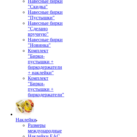
Навесные бирки
"Скидка"
Навесные бирки
"Пустышки"
Навесные бирки
"Сделано
вручную"
Навесные бирки
"Новинка"
Комплект
"Бирки-
пустышки +
биркодержатели
+ наклейки"
Комплект
"Бирки-
пустышки +
биркодержатели"
Наклейки
Размеры
международные
Наклейки EAC