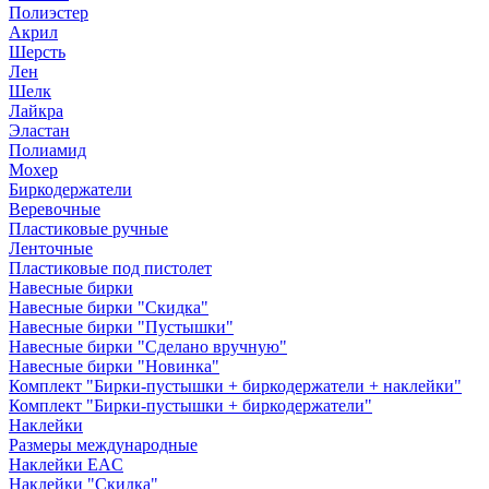
Полиэстер
Акрил
Шерсть
Лен
Шелк
Лайкра
Эластан
Полиамид
Мохер
Биркодержатели
Веревочные
Пластиковые ручные
Ленточные
Пластиковые под пистолет
Навесные бирки
Навесные бирки "Скидка"
Навесные бирки "Пустышки"
Навесные бирки "Сделано вручную"
Навесные бирки "Новинка"
Комплект "Бирки-пустышки + биркодержатели + наклейки"
Комплект "Бирки-пустышки + биркодержатели"
Наклейки
Размеры международные
Наклейки EAC
Наклейки "Скидка"