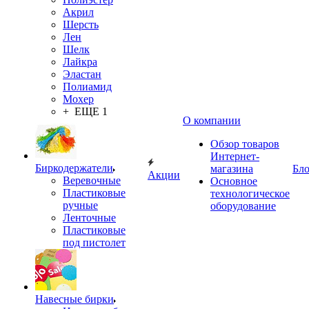
Акрил
Шерсть
Лен
Шелк
Лайкра
Эластан
Полиамид
Мохер
+ ЕЩЕ 1
О компании
Обзор товаров
Интернет-
Биркодержатели
магазина
Бло
Акции
Веревочные
Основное
Пластиковые
технологическое
ручные
оборудование
Ленточные
Пластиковые
под пистолет
Навесные бирки