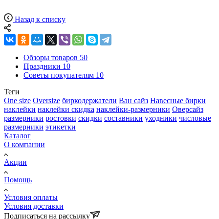
Назад к списку
Обзоры товаров
50
Праздники
10
Советы покупателям
10
Теги
One size
Oversize
биркодержатели
Ван сайз
Навесные бирки
наклейки
наклейки скидка
наклейки-размерники
Оверсайз
размерники
ростовки
скидки
составники
уходники
числовые
размерники
этикетки
Каталог
О компании
Акции
Помощь
Условия оплаты
Условия доставки
Подписаться на рассылку