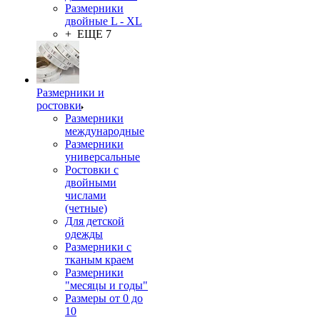
Размерники
двойные L - XL
+ ЕЩЕ 7
Размерники и
ростовки
Размерники
международные
Размерники
универсальные
Ростовки с
двойными
числами
(четные)
Для детской
одежды
Размерники с
тканым краем
Размерники
"месяцы и годы"
Размеры от 0 до
10