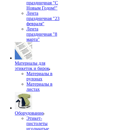
праздничная "С
Новым Годом!"
Лента
праздничная "23
февраля"
Лента
праздничная "8
марта"
Материалы для
этикеток и бирок
Материалы в
рулонах
Материалы в
листах
Оборудование
Этикет-
пистолеты
игольчатые