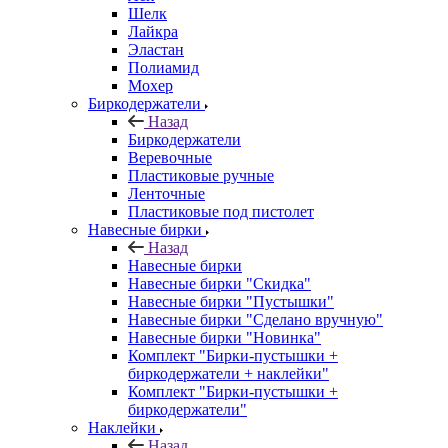
Шелк
Лайкра
Эластан
Полиамид
Мохер
Биркодержатели
Назад
Биркодержатели
Веревочные
Пластиковые ручные
Ленточные
Пластиковые под пистолет
Навесные бирки
Назад
Навесные бирки
Навесные бирки "Скидка"
Навесные бирки "Пустышки"
Навесные бирки "Сделано вручную"
Навесные бирки "Новинка"
Комплект "Бирки-пустышки +
биркодержатели + наклейки"
Комплект "Бирки-пустышки +
биркодержатели"
Наклейки
Назад