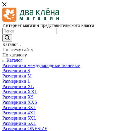
Интернет-магазин представительского класса
Каталог
По всему сайту
По каталогу
Каталог
Размерники международные тканевые
Размерники S
Размерники M
Размерники L
Размерники XL
Размерники XXL
Размерники XS
Размерники XXS
Размерники 3XL
Размерники 4XL
Размерники 5XL
Размерники 6XL
Размерники ONESIZE