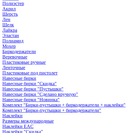
Полиэстер
Акрил
Шерсть
Лен
Шелк
Лайкра
Эластан
Полиамид
Мохер
Биркодержатели
Веревочные
Пластиковые ручные
Ленточные
Пластиковые под пистолет
Навесные бирки
Навесные бирки "Скидка"
Навесные бирки "Пустышки"
Навесные бирки "Сделано вручную"
Навесные бирки "Новинка"
Комплект "Бирки-пустышки + биркодержатели + наклейки"
Комплект "Бирки-пустышки + биркодержатели"
Наклейки
Размеры международные
Наклейки EAC
Наклейки "Скидка"