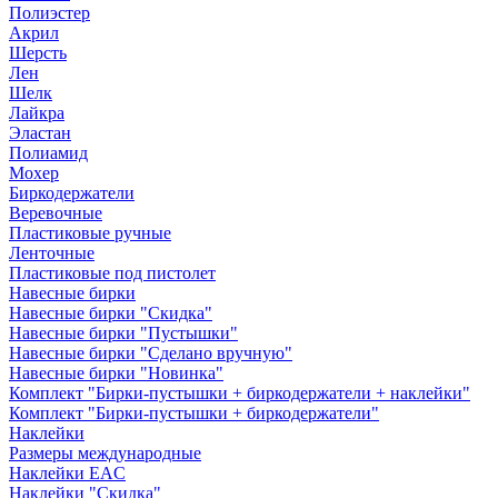
Полиэстер
Акрил
Шерсть
Лен
Шелк
Лайкра
Эластан
Полиамид
Мохер
Биркодержатели
Веревочные
Пластиковые ручные
Ленточные
Пластиковые под пистолет
Навесные бирки
Навесные бирки "Скидка"
Навесные бирки "Пустышки"
Навесные бирки "Сделано вручную"
Навесные бирки "Новинка"
Комплект "Бирки-пустышки + биркодержатели + наклейки"
Комплект "Бирки-пустышки + биркодержатели"
Наклейки
Размеры международные
Наклейки EAC
Наклейки "Скидка"