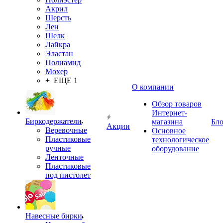
Акрил
Шерсть
Лен
Шелк
Лайкра
Эластан
Полиамид
Мохер
+ ЕЩЕ 1
О компании
Обзор товаров
Интернет-
Биркодержатели
магазина
Бло
Акции
Веревочные
Основное
Пластиковые
технологическое
ручные
оборудование
Ленточные
Пластиковые
под пистолет
Навесные бирки