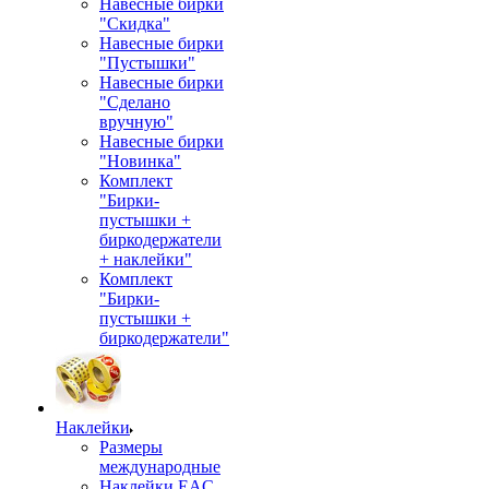
Навесные бирки
"Скидка"
Навесные бирки
"Пустышки"
Навесные бирки
"Сделано
вручную"
Навесные бирки
"Новинка"
Комплект
"Бирки-
пустышки +
биркодержатели
+ наклейки"
Комплект
"Бирки-
пустышки +
биркодержатели"
Наклейки
Размеры
международные
Наклейки EAC