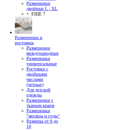
Размерники
двойные L - XL
+ ЕЩЕ 7
Размерники и
ростовки
Размерники
международные
Размерники
универсальные
Ростовки с
двойными
числами
(четные)
Для детской
одежды
Размерники с
тканым краем
Размерники
"месяцы и годы"
Размеры от 0 до
10