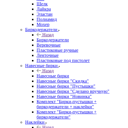
Шелк
Лайкра
Эластан
Полиамид
Мохер
Биркодержатели
Назад
Биркодержатели
Веревочные
Пластиковые ручные
Ленточные
Пластиковые под пистолет
Навесные бирки
Назад
Навесные бирки
Навесные бирки "Скидка"
Навесные бирки "Пустышки"
Навесные бирки "Сделано вручную"
Навесные бирки "Новинка"
Комплект "Бирки-пустышки +
биркодержатели + наклейки"
Комплект "Бирки-пустышки +
биркодержатели"
Наклейки
Назад