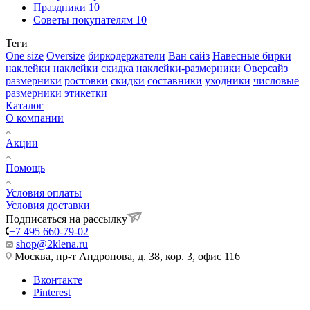
Праздники
10
Советы покупателям
10
Теги
One size
Oversize
биркодержатели
Ван сайз
Навесные бирки
наклейки
наклейки скидка
наклейки-размерники
Оверсайз
размерники
ростовки
скидки
составники
уходники
числовые
размерники
этикетки
Каталог
О компании
Акции
Помощь
Условия оплаты
Условия доставки
Подписаться на рассылку
+7 495 660-79-02
shop@2klena.ru
Москва, пр-т Андропова, д. 38, кор. 3, офис 116
Вконтакте
Pinterest