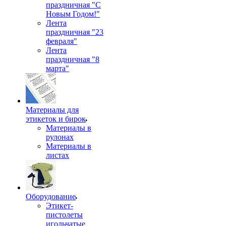
праздничная "С
Новым Годом!"
Лента
праздничная "23
февраля"
Лента
праздничная "8
марта"
Материалы для
этикеток и бирок
Материалы в
рулонах
Материалы в
листах
Оборудование
Этикет-
пистолеты
игольчатые