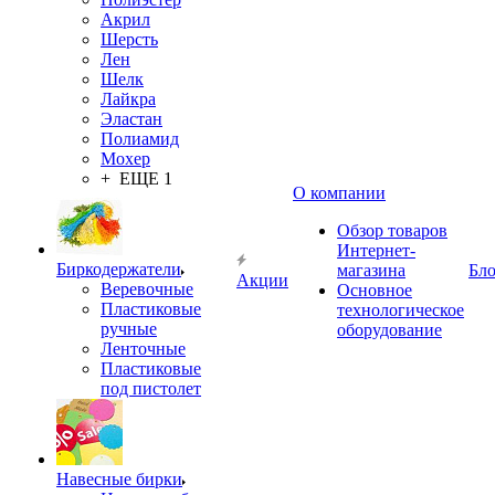
Акрил
Шерсть
Лен
Шелк
Лайкра
Эластан
Полиамид
Мохер
+ ЕЩЕ 1
О компании
Обзор товаров
Интернет-
Биркодержатели
магазина
Бло
Акции
Веревочные
Основное
Пластиковые
технологическое
ручные
оборудование
Ленточные
Пластиковые
под пистолет
Навесные бирки