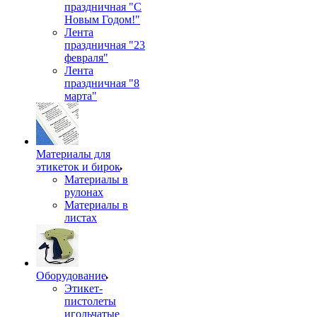
праздничная "С
Новым Годом!"
Лента
праздничная "23
февраля"
Лента
праздничная "8
марта"
Материалы для
этикеток и бирок
Материалы в
рулонах
Материалы в
листах
Оборудование
Этикет-
пистолеты
игольчатые