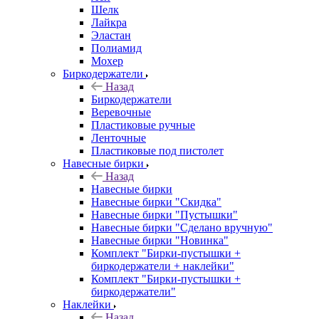
Шелк
Лайкра
Эластан
Полиамид
Мохер
Биркодержатели
Назад
Биркодержатели
Веревочные
Пластиковые ручные
Ленточные
Пластиковые под пистолет
Навесные бирки
Назад
Навесные бирки
Навесные бирки "Скидка"
Навесные бирки "Пустышки"
Навесные бирки "Сделано вручную"
Навесные бирки "Новинка"
Комплект "Бирки-пустышки +
биркодержатели + наклейки"
Комплект "Бирки-пустышки +
биркодержатели"
Наклейки
Назад