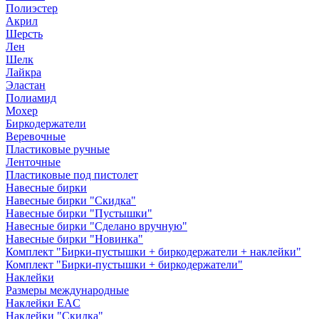
Полиэстер
Акрил
Шерсть
Лен
Шелк
Лайкра
Эластан
Полиамид
Мохер
Биркодержатели
Веревочные
Пластиковые ручные
Ленточные
Пластиковые под пистолет
Навесные бирки
Навесные бирки "Скидка"
Навесные бирки "Пустышки"
Навесные бирки "Сделано вручную"
Навесные бирки "Новинка"
Комплект "Бирки-пустышки + биркодержатели + наклейки"
Комплект "Бирки-пустышки + биркодержатели"
Наклейки
Размеры международные
Наклейки EAC
Наклейки "Скидка"