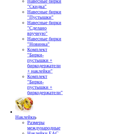
Навесные бирки
"Скидка"
Навесные бирки
"Пустышки"
Навесные бирки
"Сделано
вручную"
Навесные бирки
"Новинка"
Комплект
"Бирки-
пустышки +
биркодержатели
+ наклейки"
Комплект
"Бирки-
пустышки +
биркодержатели"
Наклейки
Размеры
международные
Наклейки EAC