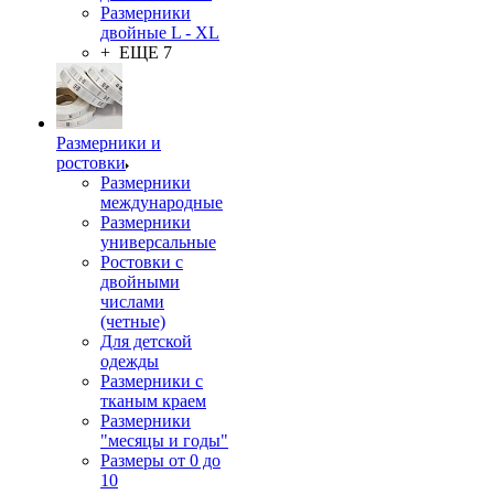
Размерники
двойные L - XL
+ ЕЩЕ 7
Размерники и
ростовки
Размерники
международные
Размерники
универсальные
Ростовки с
двойными
числами
(четные)
Для детской
одежды
Размерники с
тканым краем
Размерники
"месяцы и годы"
Размеры от 0 до
10