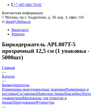
+7 495 660-79-02
Контактная информация
Москва, пр-т Андропова, д. 38, кор. 3, офис 116
shop@2klena.ru
Вконтакте
Pinterest
Биркодержатель APL007T-5
прозрачный 12,5 см (1 упаковка -
5000шт)
Главная
—
Каталог
—
Биркодержатели
Размерники международные тканевые
Размерники и
ростовки
Составники
Навесные бирки
Наклейки
Лента
упаковочная
Материалы для этикеток и
бирок
Оборудование
Фурнитура
—