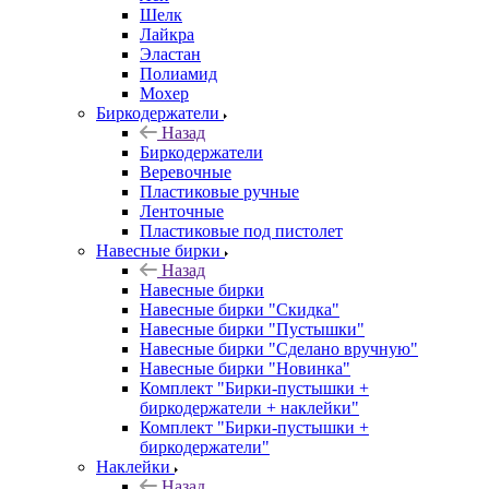
Шелк
Лайкра
Эластан
Полиамид
Мохер
Биркодержатели
Назад
Биркодержатели
Веревочные
Пластиковые ручные
Ленточные
Пластиковые под пистолет
Навесные бирки
Назад
Навесные бирки
Навесные бирки "Скидка"
Навесные бирки "Пустышки"
Навесные бирки "Сделано вручную"
Навесные бирки "Новинка"
Комплект "Бирки-пустышки +
биркодержатели + наклейки"
Комплект "Бирки-пустышки +
биркодержатели"
Наклейки
Назад