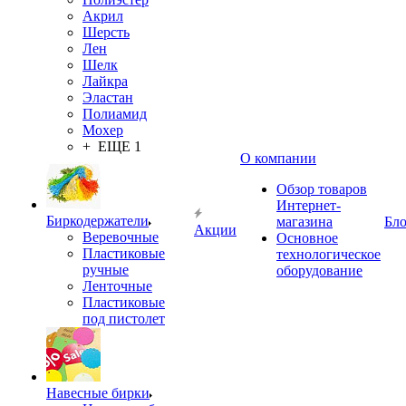
Акрил
Шерсть
Лен
Шелк
Лайкра
Эластан
Полиамид
Мохер
+ ЕЩЕ 1
О компании
Обзор товаров
Интернет-
Биркодержатели
магазина
Бло
Акции
Веревочные
Основное
Пластиковые
технологическое
ручные
оборудование
Ленточные
Пластиковые
под пистолет
Навесные бирки