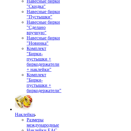
Навесные бирки
"Скидка"
Навесные бирки
"Пустышки"
Навесные бирки
"Сделано
вручную"
Навесные бирки
"Новинка"
Комплект
"Бирки-
пустышки +
биркодержатели
+ наклейки"
Комплект
"Бирки-
пустышки +
биркодержатели"
Наклейки
Размеры
международные
Наклейки EAC