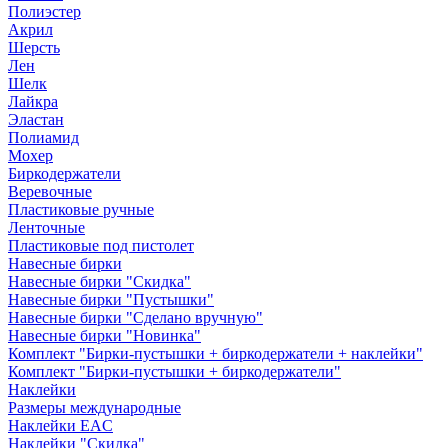
Полиэстер
Акрил
Шерсть
Лен
Шелк
Лайкра
Эластан
Полиамид
Мохер
Биркодержатели
Веревочные
Пластиковые ручные
Ленточные
Пластиковые под пистолет
Навесные бирки
Навесные бирки "Скидка"
Навесные бирки "Пустышки"
Навесные бирки "Сделано вручную"
Навесные бирки "Новинка"
Комплект "Бирки-пустышки + биркодержатели + наклейки"
Комплект "Бирки-пустышки + биркодержатели"
Наклейки
Размеры международные
Наклейки EAC
Наклейки "Скидка"