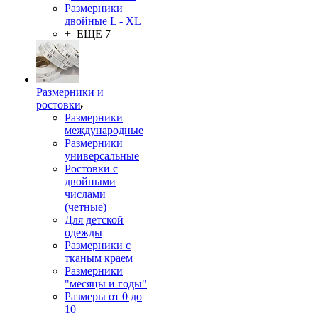
Размерники
двойные L - XL
+ ЕЩЕ 7
Размерники и
ростовки
Размерники
международные
Размерники
универсальные
Ростовки с
двойными
числами
(четные)
Для детской
одежды
Размерники с
тканым краем
Размерники
"месяцы и годы"
Размеры от 0 до
10