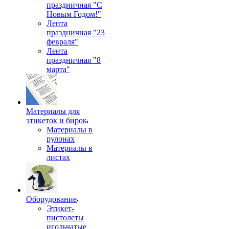
праздничная "С
Новым Годом!"
Лента
праздничная "23
февраля"
Лента
праздничная "8
марта"
Материалы для
этикеток и бирок
Материалы в
рулонах
Материалы в
листах
Оборудование
Этикет-
пистолеты
игольчатые