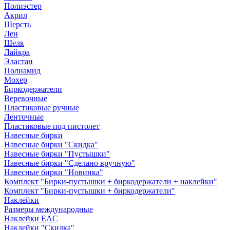
Полиэстер
Акрил
Шерсть
Лен
Шелк
Лайкра
Эластан
Полиамид
Мохер
Биркодержатели
Веревочные
Пластиковые ручные
Ленточные
Пластиковые под пистолет
Навесные бирки
Навесные бирки "Скидка"
Навесные бирки "Пустышки"
Навесные бирки "Сделано вручную"
Навесные бирки "Новинка"
Комплект "Бирки-пустышки + биркодержатели + наклейки"
Комплект "Бирки-пустышки + биркодержатели"
Наклейки
Размеры международные
Наклейки EAC
Наклейки "Скидка"