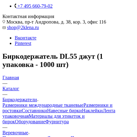
+7 495 660-79-02
Контактная информация
Москва, пр-т Андропова, д. 38, кор. 3, офис 116
shop@2klena.ru
Вконтакте
Pinterest
Биркодержатель DL55 джут (1
упаковка - 1000 шт)
Главная
—
Каталог
—
Биркодержатели
Размерники международные тканевые
Размерники и
ростовки
Составники
Навесные бирки
Наклейки
Лента
упаковочная
Материалы для этикеток и
бирок
Оборудование
Фурнитура
—
Веревочные