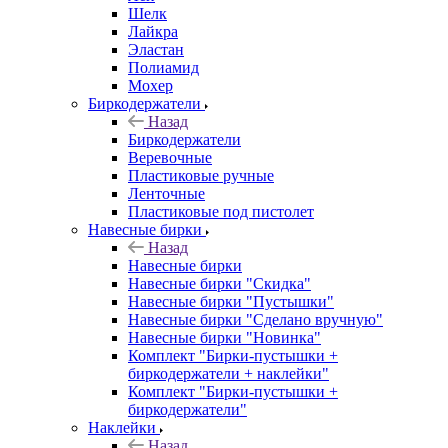
Шелк
Лайкра
Эластан
Полиамид
Мохер
Биркодержатели
Назад
Биркодержатели
Веревочные
Пластиковые ручные
Ленточные
Пластиковые под пистолет
Навесные бирки
Назад
Навесные бирки
Навесные бирки "Скидка"
Навесные бирки "Пустышки"
Навесные бирки "Сделано вручную"
Навесные бирки "Новинка"
Комплект "Бирки-пустышки +
биркодержатели + наклейки"
Комплект "Бирки-пустышки +
биркодержатели"
Наклейки
Назад