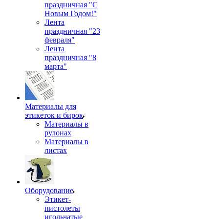
праздничная "С
Новым Годом!"
Лента
праздничная "23
февраля"
Лента
праздничная "8
марта"
Материалы для
этикеток и бирок
Материалы в
рулонах
Материалы в
листах
Оборудование
Этикет-
пистолеты
игольчатые