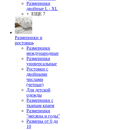
Размерники
двойные L - XL
+ ЕЩЕ 7
Размерники и
ростовки
Размерники
международные
Размерники
универсальные
Ростовки с
двойными
числами
(четные)
Для детской
одежды
Размерники с
тканым краем
Размерники
"месяцы и годы"
Размеры от 0 до
10