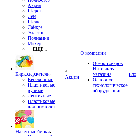
Акрил
Шерсть
Лен
Шелк
Лайкра
Эластан
Полиамид
Мохер
+ ЕЩЕ 1
О компании
Обзор товаров
Интернет-
Биркодержатели
магазина
Бло
Акции
Веревочные
Основное
Пластиковые
технологическое
ручные
оборудование
Ленточные
Пластиковые
под пистолет
Навесные бирки