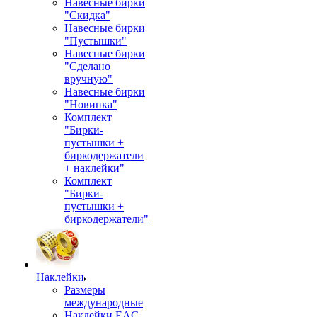
Навесные бирки
"Скидка"
Навесные бирки
"Пустышки"
Навесные бирки
"Сделано
вручную"
Навесные бирки
"Новинка"
Комплект
"Бирки-
пустышки +
биркодержатели
+ наклейки"
Комплект
"Бирки-
пустышки +
биркодержатели"
Наклейки
Размеры
международные
Наклейки EAC