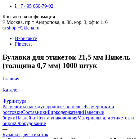
+7 495 660-79-02
Контактная информация
Москва, пр-т Андропова, д. 38, кор. 3, офис 116
shop@2klena.ru
Вконтакте
Pinterest
Булавка для этикеток 21,5 мм Никель
(толщина 0,7 мм) 1000 штук
Главная
—
Каталог
—
Фурнитура
Размерники международные тканевые
Размерники и
ростовки
Составники
Биркодержатели
Навесные
бирки
Наклейки
Лента упаковочная
Материалы для этикеток и
бирок
Оборудование
—
Булавки для этикеток