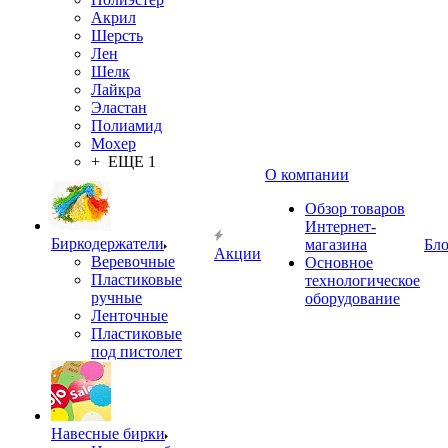
Акрил
Шерсть
Лен
Шелк
Лайкра
Эластан
Полиамид
Мохер
+ ЕЩЕ 1
О компании
Обзор товаров
Интернет-
Биркодержатели
магазина
Бло
Акции
Веревочные
Основное
Пластиковые
технологическое
ручные
оборудование
Ленточные
Пластиковые
под пистолет
Навесные бирки