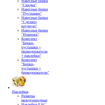
Навесные бирки
"Скидка"
Навесные бирки
"Пустышки"
Навесные бирки
"Сделано
вручную"
Навесные бирки
"Новинка"
Комплект
"Бирки-
пустышки +
биркодержатели
+ наклейки"
Комплект
"Бирки-
пустышки +
биркодержатели"
Наклейки
Размеры
международные
Наклейки EAC