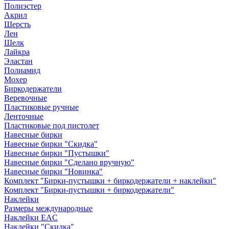
Полиэстер
Акрил
Шерсть
Лен
Шелк
Лайкра
Эластан
Полиамид
Мохер
Биркодержатели
Веревочные
Пластиковые ручные
Ленточные
Пластиковые под пистолет
Навесные бирки
Навесные бирки "Скидка"
Навесные бирки "Пустышки"
Навесные бирки "Сделано вручную"
Навесные бирки "Новинка"
Комплект "Бирки-пустышки + биркодержатели + наклейки"
Комплект "Бирки-пустышки + биркодержатели"
Наклейки
Размеры международные
Наклейки EAC
Наклейки "Скидка"