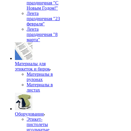
праздничная "С
Новым Годом!"
Лента
праздничная "23
февраля"
Лента
праздничная "8
марта"
Материалы для
этикеток и бирок
Материалы в
рулонах
Материалы в
листах
Оборудование
Этикет-
пистолеты
игольчатые