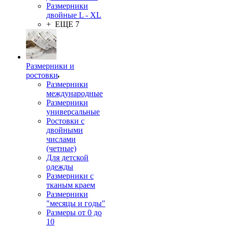
Размерники
двойные L - XL
+ ЕЩЕ 7
Размерники и
ростовки
Размерники
международные
Размерники
универсальные
Ростовки с
двойными
числами
(четные)
Для детской
одежды
Размерники с
тканым краем
Размерники
"месяцы и годы"
Размеры от 0 до
10