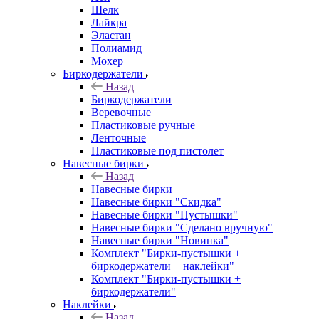
Шелк
Лайкра
Эластан
Полиамид
Мохер
Биркодержатели
Назад
Биркодержатели
Веревочные
Пластиковые ручные
Ленточные
Пластиковые под пистолет
Навесные бирки
Назад
Навесные бирки
Навесные бирки "Скидка"
Навесные бирки "Пустышки"
Навесные бирки "Сделано вручную"
Навесные бирки "Новинка"
Комплект "Бирки-пустышки +
биркодержатели + наклейки"
Комплект "Бирки-пустышки +
биркодержатели"
Наклейки
Назад