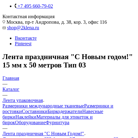
+7 495 660-79-02
Контактная информация
Москва, пр-т Андропова, д. 38, кор. 3, офис 116
shop@2klena.ru
Вконтакте
Pinterest
Лента праздничная "С Новым годом!"
15 мм х 50 метров Тип 03
Главная
—
Каталог
—
Лента упаковочная
Размерники международные тканевые
Размерники и
ростовки
Составники
Биркодержатели
Навесные
бирки
Наклейки
Материалы для этикеток и
бирок
Оборудование
Фурнитура
—
Лента праздничная "С Новым Годом!"