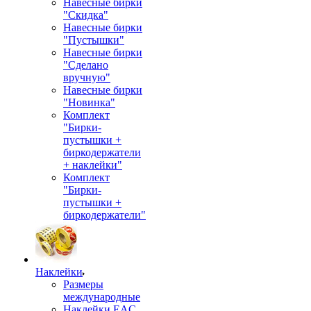
Навесные бирки
"Скидка"
Навесные бирки
"Пустышки"
Навесные бирки
"Сделано
вручную"
Навесные бирки
"Новинка"
Комплект
"Бирки-
пустышки +
биркодержатели
+ наклейки"
Комплект
"Бирки-
пустышки +
биркодержатели"
Наклейки
Размеры
международные
Наклейки EAC