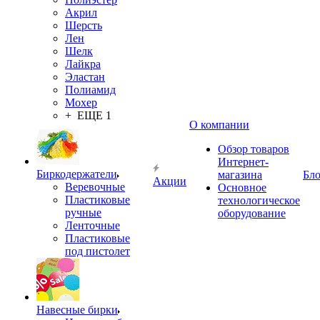
Акрил
Шерсть
Лен
Шелк
Лайкра
Эластан
Полиамид
Мохер
+ ЕЩЕ 1
О компании
Обзор товаров
Интернет-
Биркодержатели
магазина
Бло
Акции
Веревочные
Основное
Пластиковые
технологическое
ручные
оборудование
Ленточные
Пластиковые
под пистолет
Навесные бирки