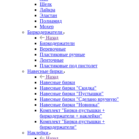
Шелк
Лайкра
Эластан
Полиамид
Мохер
Биркодержатели
Назад
Биркодержатели
Веревочные
Пластиковые ручные
Ленточные
Пластиковые под пистолет
Навесные бирки
Назад
Навесные бирки
Навесные бирки "Скидка"
Навесные бирки "Пустышки"
Навесные бирки "Сделано вручную"
Навесные бирки "Новинка"
Комплект "Бирки-пустышки +
биркодержатели + наклейки"
Комплект "Бирки-пустышки +
биркодержатели"
Наклейки
Назад