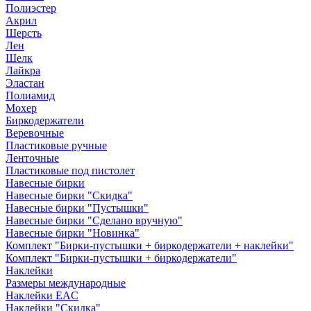
Полиэстер
Акрил
Шерсть
Лен
Шелк
Лайкра
Эластан
Полиамид
Мохер
Биркодержатели
Веревочные
Пластиковые ручные
Ленточные
Пластиковые под пистолет
Навесные бирки
Навесные бирки "Скидка"
Навесные бирки "Пустышки"
Навесные бирки "Сделано вручную"
Навесные бирки "Новинка"
Комплект "Бирки-пустышки + биркодержатели + наклейки"
Комплект "Бирки-пустышки + биркодержатели"
Наклейки
Размеры международные
Наклейки EAC
Наклейки "Скидка"