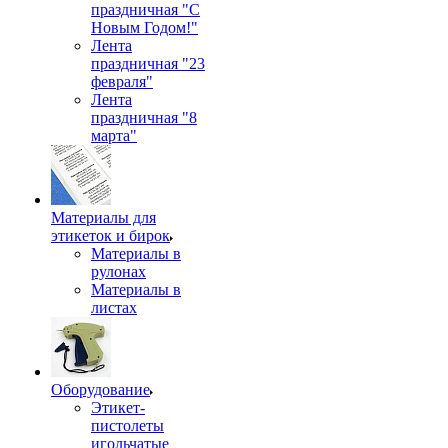
праздничная "С
Новым Годом!"
Лента
праздничная "23
февраля"
Лента
праздничная "8
марта"
Материалы для
этикеток и бирок
Материалы в
рулонах
Материалы в
листах
Оборудование
Этикет-
пистолеты
игольчатые