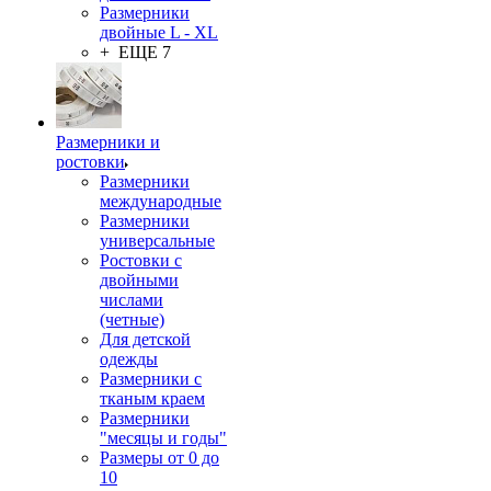
Размерники
двойные L - XL
+ ЕЩЕ 7
Размерники и
ростовки
Размерники
международные
Размерники
универсальные
Ростовки с
двойными
числами
(четные)
Для детской
одежды
Размерники с
тканым краем
Размерники
"месяцы и годы"
Размеры от 0 до
10