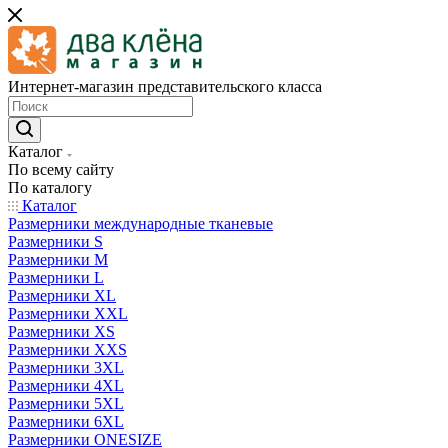
Интернет-магазин представительского класса
Каталог
По всему сайту
По каталогу
Каталог
Размерники международные тканевые
Размерники S
Размерники M
Размерники L
Размерники XL
Размерники XXL
Размерники XS
Размерники XXS
Размерники 3XL
Размерники 4XL
Размерники 5XL
Размерники 6XL
Размерники ONESIZE