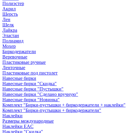
Полиэстер
Акрил
Шерсть
Лен
Шелк
Лайкра
Эластан
Полиамид
Мохер
Биркодержатели
Веревочные
Пластиковые ручные
Ленточные
Пластиковые под пистолет
Навесные бирки
Навесные бирки "Скидка"
Навесные бирки "Пустышки"
Навесные бирки "Сделано вручную"
Навесные бирки "Новинка"
Комплект "Бирки-пустышки + биркодержатели + наклейки"
Комплект "Бирки-пустышки + биркодержатели"
Наклейки
Размеры международные
Наклейки EAC
Наклейки "Скидка"