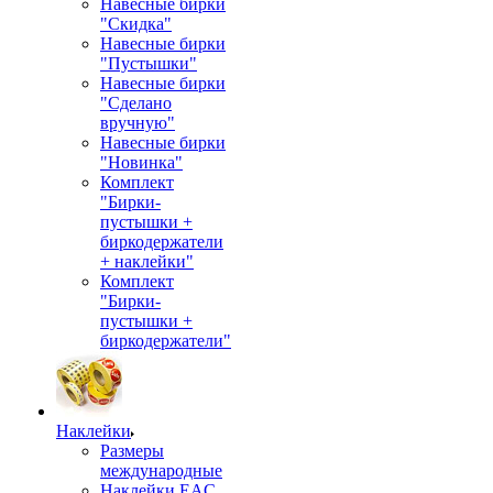
Навесные бирки
"Скидка"
Навесные бирки
"Пустышки"
Навесные бирки
"Сделано
вручную"
Навесные бирки
"Новинка"
Комплект
"Бирки-
пустышки +
биркодержатели
+ наклейки"
Комплект
"Бирки-
пустышки +
биркодержатели"
Наклейки
Размеры
международные
Наклейки EAC