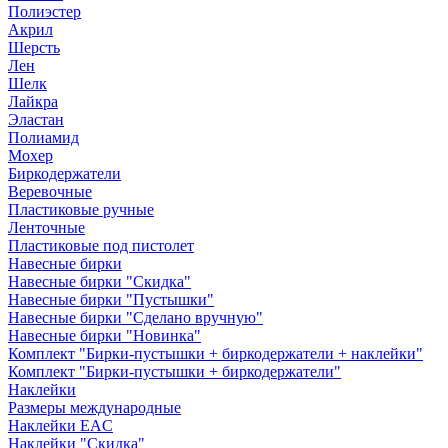
Полиэстер
Акрил
Шерсть
Лен
Шелк
Лайкра
Эластан
Полиамид
Мохер
Биркодержатели
Веревочные
Пластиковые ручные
Ленточные
Пластиковые под пистолет
Навесные бирки
Навесные бирки "Скидка"
Навесные бирки "Пустышки"
Навесные бирки "Сделано вручную"
Навесные бирки "Новинка"
Комплект "Бирки-пустышки + биркодержатели + наклейки"
Комплект "Бирки-пустышки + биркодержатели"
Наклейки
Размеры международные
Наклейки EAC
Наклейки "Скидка"