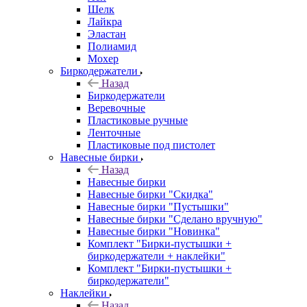
Шелк
Лайкра
Эластан
Полиамид
Мохер
Биркодержатели
Назад
Биркодержатели
Веревочные
Пластиковые ручные
Ленточные
Пластиковые под пистолет
Навесные бирки
Назад
Навесные бирки
Навесные бирки "Скидка"
Навесные бирки "Пустышки"
Навесные бирки "Сделано вручную"
Навесные бирки "Новинка"
Комплект "Бирки-пустышки +
биркодержатели + наклейки"
Комплект "Бирки-пустышки +
биркодержатели"
Наклейки
Назад