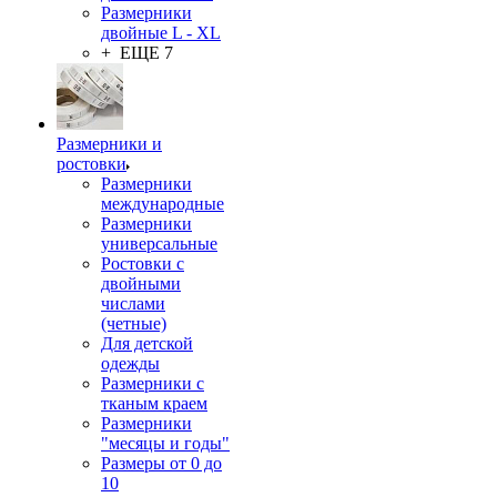
Размерники
двойные L - XL
+ ЕЩЕ 7
Размерники и
ростовки
Размерники
международные
Размерники
универсальные
Ростовки с
двойными
числами
(четные)
Для детской
одежды
Размерники с
тканым краем
Размерники
"месяцы и годы"
Размеры от 0 до
10