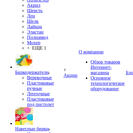
Акрил
Шерсть
Лен
Шелк
Лайкра
Эластан
Полиамид
Мохер
+ ЕЩЕ 1
О компании
Обзор товаров
Интернет-
Биркодержатели
магазина
Бло
Акции
Веревочные
Основное
Пластиковые
технологическое
ручные
оборудование
Ленточные
Пластиковые
под пистолет
Навесные бирки