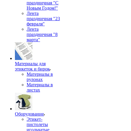
праздничная "С
Новым Годом!"
Лента
праздничная "23
февраля"
Лента
праздничная "8
марта"
Материалы для
этикеток и бирок
Материалы в
рулонах
Материалы в
листах
Оборудование
Этикет-
пистолеты
игольчатые