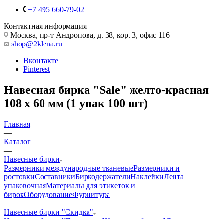
+7 495 660-79-02
Контактная информация
Москва, пр-т Андропова, д. 38, кор. 3, офис 116
shop@2klena.ru
Вконтакте
Pinterest
Навесная бирка "Sale" желто-красная
108 х 60 мм (1 упак 100 шт)
Главная
—
Каталог
—
Навесные бирки
Размерники международные тканевые
Размерники и
ростовки
Составники
Биркодержатели
Наклейки
Лента
упаковочная
Материалы для этикеток и
бирок
Оборудование
Фурнитура
—
Навесные бирки "Скидка"