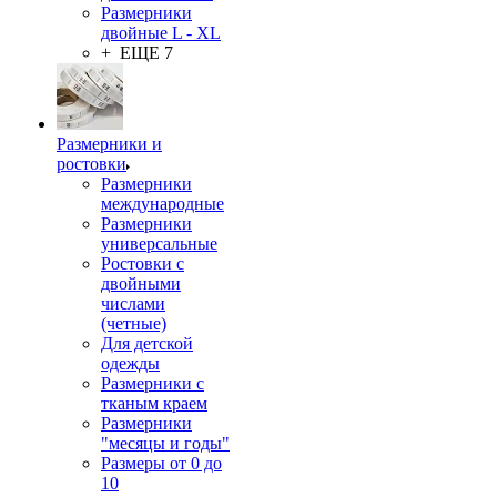
Размерники
двойные L - XL
+ ЕЩЕ 7
Размерники и
ростовки
Размерники
международные
Размерники
универсальные
Ростовки с
двойными
числами
(четные)
Для детской
одежды
Размерники с
тканым краем
Размерники
"месяцы и годы"
Размеры от 0 до
10