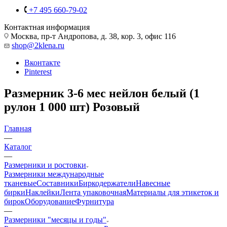
+7 495 660-79-02
Контактная информация
Москва, пр-т Андропова, д. 38, кор. 3, офис 116
shop@2klena.ru
Вконтакте
Pinterest
Размерник 3-6 мес нейлон белый (1
рулон 1 000 шт) Розовый
Главная
—
Каталог
—
Размерники и ростовки
Размерники международные
тканевые
Составники
Биркодержатели
Навесные
бирки
Наклейки
Лента упаковочная
Материалы для этикеток и
бирок
Оборудование
Фурнитура
—
Размерники "месяцы и годы"