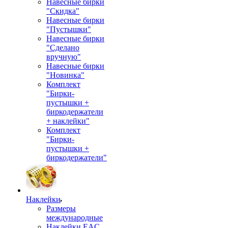
Навесные бирки
"Скидка"
Навесные бирки
"Пустышки"
Навесные бирки
"Сделано
вручную"
Навесные бирки
"Новинка"
Комплект
"Бирки-
пустышки +
биркодержатели
+ наклейки"
Комплект
"Бирки-
пустышки +
биркодержатели"
Наклейки
Размеры
международные
Наклейки EAC