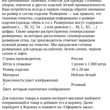
востребованных тканевых этикеток для одежды, головных
уборов, перчаток и других изделий легкой промышленности.
Ваш потребитель всегда в первую очередь обратит внимание
на размер и состав изделия. Размерник — как правило, это
тканевая этикетка, содержащая информацию о размере
изделия (одежда, обувь и т.п.). Размерники могут содержать
арабские (… 50, 52, 54 …) или римские (… M, L, XL …)
цифры. Также широко распространены универсальные
размерники, на которых расположена «универсальная»
размерная сетка, где производитель отмечает маркером
нужный размер на этикетке. Мы предлагаем готовые
размерники для одежды на нейлоне, белом сатине, черном
сатине и тафте.
Страна производитель
Россия
Штук в упаковке
1 рулон х 1 000 штук
Размер изделия
10 х 20 мм
Материал
Нейлон белый
Красочность (цвет изображения)
?
Розовый
Цвет, которым напечатано изображение
Для покупки товара в нашем интернет-магазине выберите
понравившийся товар и добавьте его в корзину. Далее
перейдите в Корзину и нажмите на «Оформить заказ».