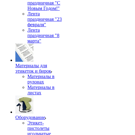
праздничная "С
Новым Годом!"
Лента
праздничная "23
февраля"
Лента
праздничная "8
марта"
Материалы для
этикеток и бирок
Материалы в
рулонах
Материалы в
листах
Оборудование
Этикет-
пистолеты
игольчатые