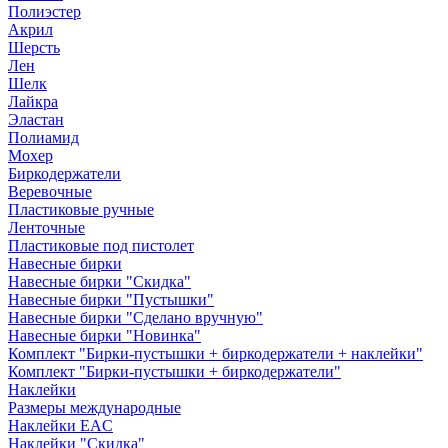
Полиэстер
Акрил
Шерсть
Лен
Шелк
Лайкра
Эластан
Полиамид
Мохер
Биркодержатели
Веревочные
Пластиковые ручные
Ленточные
Пластиковые под пистолет
Навесные бирки
Навесные бирки "Скидка"
Навесные бирки "Пустышки"
Навесные бирки "Сделано вручную"
Навесные бирки "Новинка"
Комплект "Бирки-пустышки + биркодержатели + наклейки"
Комплект "Бирки-пустышки + биркодержатели"
Наклейки
Размеры международные
Наклейки EAC
Наклейки "Скидка"