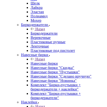
Шелк
Лайкра
Эластан
Полиамид
Мохер
Биркодержатели
Назад
Биркодержатели
Веревочные
Пластиковые ручные
Ленточные
Пластиковые под пистолет
Навесные бирки
Назад
Навесные бирки
Навесные бирки "Скидка"
Навесные бирки "Пустышки"
Навесные бирки "Сделано вручную"
Навесные бирки "Новинка"
Комплект "Бирки-пустышки +
биркодержатели + наклейки"
Комплект "Бирки-пустышки +
биркодержатели"
Наклейки
Назад