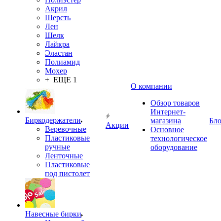
Акрил
Шерсть
Лен
Шелк
Лайкра
Эластан
Полиамид
Мохер
+ ЕЩЕ 1
О компании
Обзор товаров
Интернет-
Биркодержатели
магазина
Бло
Акции
Веревочные
Основное
Пластиковые
технологическое
ручные
оборудование
Ленточные
Пластиковые
под пистолет
Навесные бирки