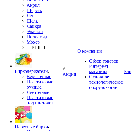
Акрил
Шерсть
Лен
Шелк
Лайкра
Эластан
Полиамид
Мохер
+ ЕЩЕ 1
О компании
Обзор товаров
Интернет-
Биркодержатели
магазина
Бло
Акции
Веревочные
Основное
Пластиковые
технологическое
ручные
оборудование
Ленточные
Пластиковые
под пистолет
Навесные бирки