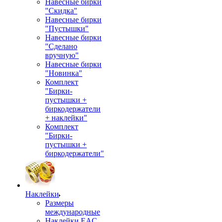
Навесные бирки
"Скидка"
Навесные бирки
"Пустышки"
Навесные бирки
"Сделано
вручную"
Навесные бирки
"Новинка"
Комплект
"Бирки-
пустышки +
биркодержатели
+ наклейки"
Комплект
"Бирки-
пустышки +
биркодержатели"
Наклейки
Размеры
международные
Наклейки EAC