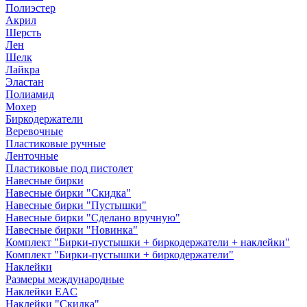
Полиэстер
Акрил
Шерсть
Лен
Шелк
Лайкра
Эластан
Полиамид
Мохер
Биркодержатели
Веревочные
Пластиковые ручные
Ленточные
Пластиковые под пистолет
Навесные бирки
Навесные бирки "Скидка"
Навесные бирки "Пустышки"
Навесные бирки "Сделано вручную"
Навесные бирки "Новинка"
Комплект "Бирки-пустышки + биркодержатели + наклейки"
Комплект "Бирки-пустышки + биркодержатели"
Наклейки
Размеры международные
Наклейки EAC
Наклейки "Скидка"