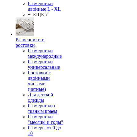
Размерники
двойные L - XL
+ ЕЩЕ 7
Размерники и
ростовки
Размерники
международные
Размерники
универсальные
Ростовки с
двойными
числами
(четные)
Для детской
одежды
Размерники с
тканым краем
Размерники
"месяцы и годы"
Размеры от 0 до
10