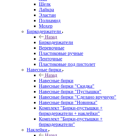
Шелк
Лайкра
Эластан
Полиамид
Мохер
Биркодержатели
Назад
Биркодержатели
Веревочные
Пластиковые ручные
Ленточные
Пластиковые под пистолет
Навесные бирки
Назад
Навесные бирки
Навесные бирки "Скидка"
Навесные бирки "Пустышки"
Навесные бирки "Сделано вручную"
Навесные бирки "Новинка"
Комплект "Бирки-пустышки +
биркодержатели + наклейки"
Комплект "Бирки-пустышки +
биркодержатели"
Наклейки
Назад