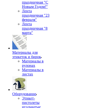
праздничная "С
Новым Годом!"
Лента
праздничная "23
февраля"
Лента
праздничная "8
марта"
Материалы для
этикеток и бирок
Материалы в
рулонах
Материалы в
листах
Оборудование
Этикет-
пистолеты
игольчатые