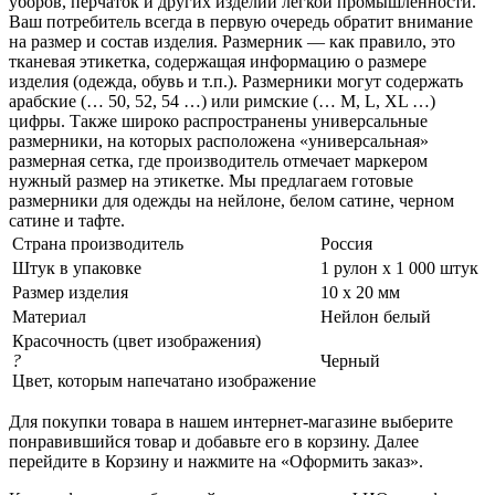
уборов, перчаток и других изделий легкой промышленности.
Ваш потребитель всегда в первую очередь обратит внимание
на размер и состав изделия. Размерник — как правило, это
тканевая этикетка, содержащая информацию о размере
изделия (одежда, обувь и т.п.). Размерники могут содержать
арабские (… 50, 52, 54 …) или римские (… M, L, XL …)
цифры. Также широко распространены универсальные
размерники, на которых расположена «универсальная»
размерная сетка, где производитель отмечает маркером
нужный размер на этикетке. Мы предлагаем готовые
размерники для одежды на нейлоне, белом сатине, черном
сатине и тафте.
Страна производитель
Россия
Штук в упаковке
1 рулон х 1 000 штук
Размер изделия
10 х 20 мм
Материал
Нейлон белый
Красочность (цвет изображения)
?
Черный
Цвет, которым напечатано изображение
Для покупки товара в нашем интернет-магазине выберите
понравившийся товар и добавьте его в корзину. Далее
перейдите в Корзину и нажмите на «Оформить заказ».