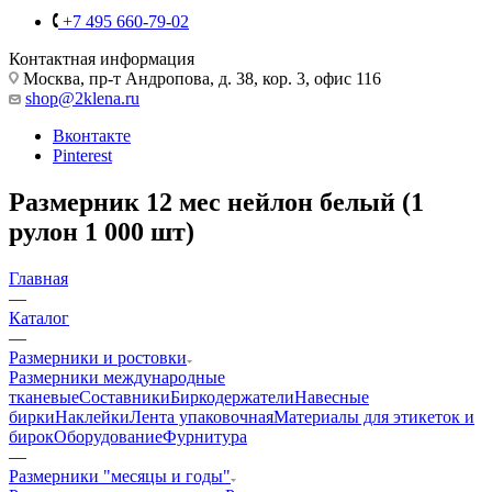
+7 495 660-79-02
Контактная информация
Москва, пр-т Андропова, д. 38, кор. 3, офис 116
shop@2klena.ru
Вконтакте
Pinterest
Размерник 12 мес нейлон белый (1
рулон 1 000 шт)
Главная
—
Каталог
—
Размерники и ростовки
Размерники международные
тканевые
Составники
Биркодержатели
Навесные
бирки
Наклейки
Лента упаковочная
Материалы для этикеток и
бирок
Оборудование
Фурнитура
—
Размерники "месяцы и годы"