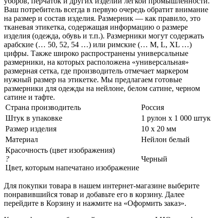
уборов, перчаток и других изделий легкой промышленности.
Ваш потребитель всегда в первую очередь обратит внимание
на размер и состав изделия. Размерник — как правило, это
тканевая этикетка, содержащая информацию о размере
изделия (одежда, обувь и т.п.). Размерники могут содержать
арабские (… 50, 52, 54 …) или римские (… M, L, XL …)
цифры. Также широко распространены универсальные
размерники, на которых расположена «универсальная»
размерная сетка, где производитель отмечает маркером
нужный размер на этикетке. Мы предлагаем готовые
размерники для одежды на нейлоне, белом сатине, черном
сатине и тафте.
Страна производитель
Россия
Штук в упаковке
1 рулон х 1 000 штук
Размер изделия
10 х 20 мм
Материал
Нейлон белый
Красочность (цвет изображения)
?
Черный
Цвет, которым напечатано изображение
Для покупки товара в нашем интернет-магазине выберите
понравившийся товар и добавьте его в корзину. Далее
перейдите в Корзину и нажмите на «Оформить заказ».