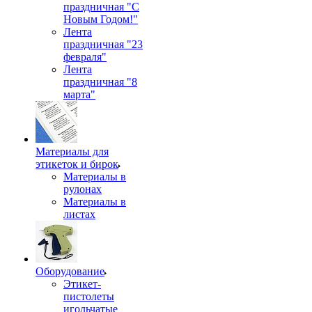
праздничная "С
Новым Годом!"
Лента
праздничная "23
февраля"
Лента
праздничная "8
марта"
Материалы для
этикеток и бирок
Материалы в
рулонах
Материалы в
листах
Оборудование
Этикет-
пистолеты
игольчатые