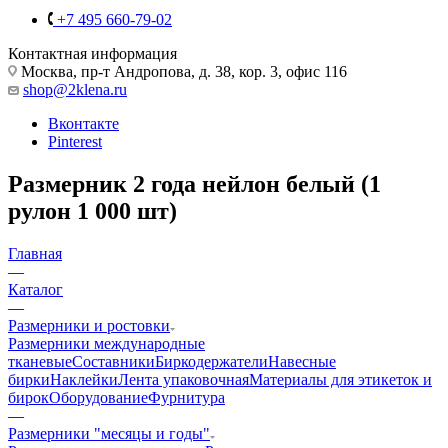
+7 495 660-79-02
Контактная информация
Москва, пр-т Андропова, д. 38, кор. 3, офис 116
shop@2klena.ru
Вконтакте
Pinterest
Размерник 2 года нейлон белый (1
рулон 1 000 шт)
Главная
—
Каталог
—
Размерники и ростовки
Размерники международные
тканевые
Составники
Биркодержатели
Навесные
бирки
Наклейки
Лента упаковочная
Материалы для этикеток и
бирок
Оборудование
Фурнитура
—
Размерники "месяцы и годы"