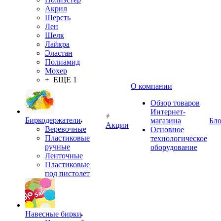
Акрил
Шерсть
Лен
Шелк
Лайкра
Эластан
Полиамид
Мохер
+ ЕЩЕ 1
О компании
Обзор товаров
Интернет-
Биркодержатели
магазина
Бло
Акции
Веревочные
Основное
Пластиковые
технологическое
ручные
оборудование
Ленточные
Пластиковые
под пистолет
Навесные бирки