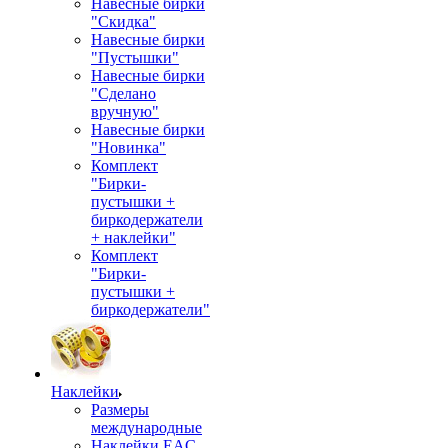
Навесные бирки
"Скидка"
Навесные бирки
"Пустышки"
Навесные бирки
"Сделано
вручную"
Навесные бирки
"Новинка"
Комплект
"Бирки-
пустышки +
биркодержатели
+ наклейки"
Комплект
"Бирки-
пустышки +
биркодержатели"
Наклейки
Размеры
международные
Наклейки EAC