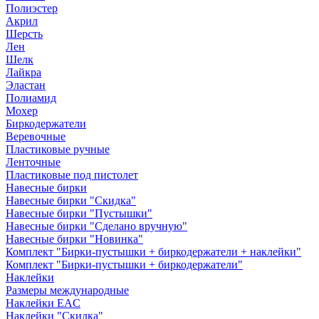
Полиэстер
Акрил
Шерсть
Лен
Шелк
Лайкра
Эластан
Полиамид
Мохер
Биркодержатели
Веревочные
Пластиковые ручные
Ленточные
Пластиковые под пистолет
Навесные бирки
Навесные бирки "Скидка"
Навесные бирки "Пустышки"
Навесные бирки "Сделано вручную"
Навесные бирки "Новинка"
Комплект "Бирки-пустышки + биркодержатели + наклейки"
Комплект "Бирки-пустышки + биркодержатели"
Наклейки
Размеры международные
Наклейки EAC
Наклейки "Скидка"