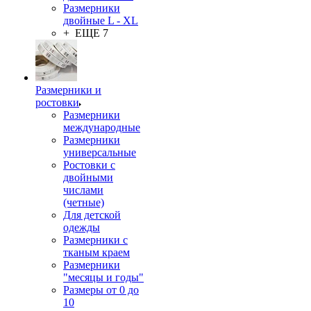
Размерники
двойные L - XL
+ ЕЩЕ 7
Размерники и
ростовки
Размерники
международные
Размерники
универсальные
Ростовки с
двойными
числами
(четные)
Для детской
одежды
Размерники с
тканым краем
Размерники
"месяцы и годы"
Размеры от 0 до
10