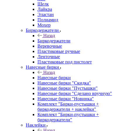
Шелк
Лайкра
Эластан
Полиамид
Мохер
Биркодержатели
Назад
Биркодержатели
Веревочные
Пластиковые ручные
Ленточные
Пластиковые под пистолет
Навесные бирки
Назад
Навесные бирки
Навесные бирки "Скидка"
Навесные бирки "Пустышки"
Навесные бирки "Сделано вручную"
Навесные бирки "Новинка"
Комплект "Бирки-пустышки +
биркодержатели + наклейки"
Комплект "Бирки-пустышки +
биркодержатели"
Наклейки
Назад