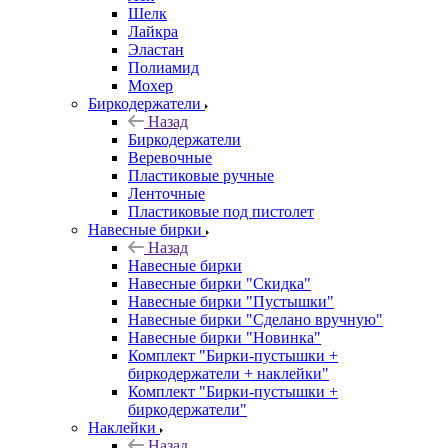
Шелк
Лайкра
Эластан
Полиамид
Мохер
Биркодержатели
Назад
Биркодержатели
Веревочные
Пластиковые ручные
Ленточные
Пластиковые под пистолет
Навесные бирки
Назад
Навесные бирки
Навесные бирки "Скидка"
Навесные бирки "Пустышки"
Навесные бирки "Сделано вручную"
Навесные бирки "Новинка"
Комплект "Бирки-пустышки +
биркодержатели + наклейки"
Комплект "Бирки-пустышки +
биркодержатели"
Наклейки
Назад