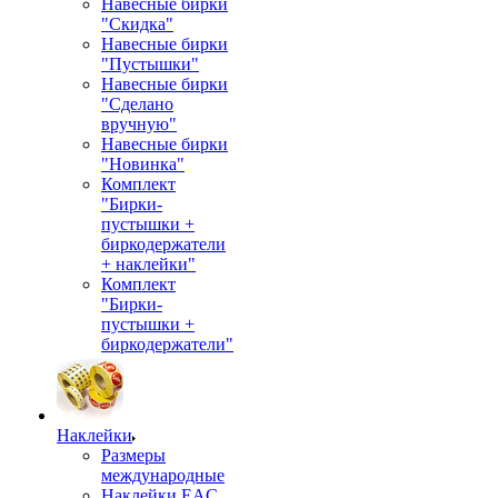
Навесные бирки
"Скидка"
Навесные бирки
"Пустышки"
Навесные бирки
"Сделано
вручную"
Навесные бирки
"Новинка"
Комплект
"Бирки-
пустышки +
биркодержатели
+ наклейки"
Комплект
"Бирки-
пустышки +
биркодержатели"
Наклейки
Размеры
международные
Наклейки EAC