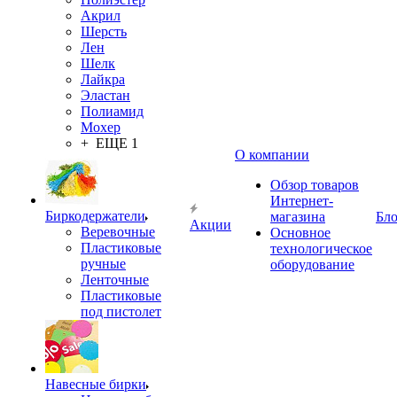
Акрил
Шерсть
Лен
Шелк
Лайкра
Эластан
Полиамид
Мохер
+ ЕЩЕ 1
О компании
Обзор товаров
Интернет-
Биркодержатели
магазина
Бло
Акции
Веревочные
Основное
Пластиковые
технологическое
ручные
оборудование
Ленточные
Пластиковые
под пистолет
Навесные бирки