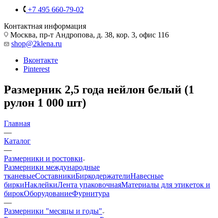
+7 495 660-79-02
Контактная информация
Москва, пр-т Андропова, д. 38, кор. 3, офис 116
shop@2klena.ru
Вконтакте
Pinterest
Размерник 2,5 года нейлон белый (1
рулон 1 000 шт)
Главная
—
Каталог
—
Размерники и ростовки
Размерники международные
тканевые
Составники
Биркодержатели
Навесные
бирки
Наклейки
Лента упаковочная
Материалы для этикеток и
бирок
Оборудование
Фурнитура
—
Размерники "месяцы и годы"