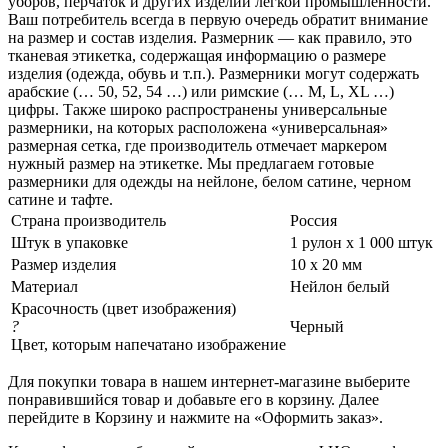
уборов, перчаток и других изделий легкой промышленности.
Ваш потребитель всегда в первую очередь обратит внимание
на размер и состав изделия. Размерник — как правило, это
тканевая этикетка, содержащая информацию о размере
изделия (одежда, обувь и т.п.). Размерники могут содержать
арабские (… 50, 52, 54 …) или римские (… M, L, XL …)
цифры. Также широко распространены универсальные
размерники, на которых расположена «универсальная»
размерная сетка, где производитель отмечает маркером
нужный размер на этикетке. Мы предлагаем готовые
размерники для одежды на нейлоне, белом сатине, черном
сатине и тафте.
Страна производитель
Россия
Штук в упаковке
1 рулон х 1 000 штук
Размер изделия
10 х 20 мм
Материал
Нейлон белый
Красочность (цвет изображения)
?
Черный
Цвет, которым напечатано изображение
Для покупки товара в нашем интернет-магазине выберите
понравившийся товар и добавьте его в корзину. Далее
перейдите в Корзину и нажмите на «Оформить заказ».