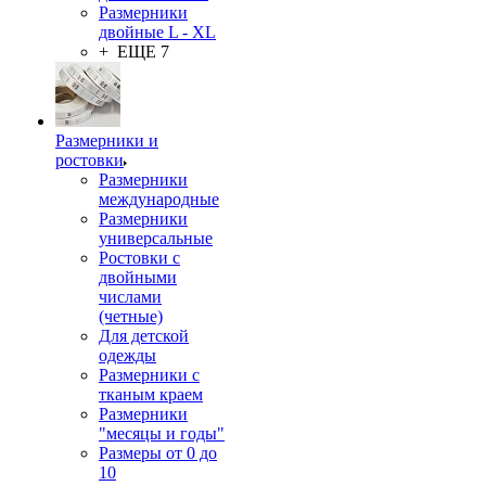
Размерники
двойные L - XL
+ ЕЩЕ 7
Размерники и
ростовки
Размерники
международные
Размерники
универсальные
Ростовки с
двойными
числами
(четные)
Для детской
одежды
Размерники с
тканым краем
Размерники
"месяцы и годы"
Размеры от 0 до
10