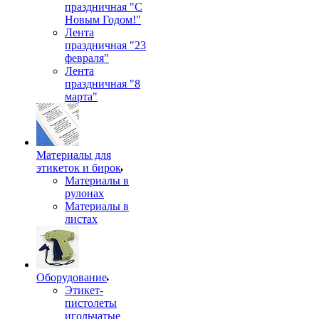
праздничная "С
Новым Годом!"
Лента
праздничная "23
февраля"
Лента
праздничная "8
марта"
Материалы для
этикеток и бирок
Материалы в
рулонах
Материалы в
листах
Оборудование
Этикет-
пистолеты
игольчатые