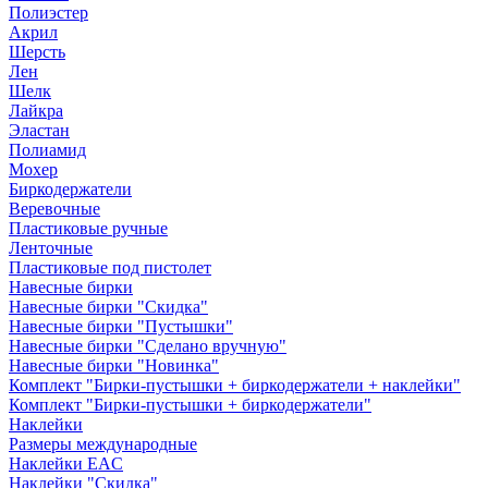
Полиэстер
Акрил
Шерсть
Лен
Шелк
Лайкра
Эластан
Полиамид
Мохер
Биркодержатели
Веревочные
Пластиковые ручные
Ленточные
Пластиковые под пистолет
Навесные бирки
Навесные бирки "Скидка"
Навесные бирки "Пустышки"
Навесные бирки "Сделано вручную"
Навесные бирки "Новинка"
Комплект "Бирки-пустышки + биркодержатели + наклейки"
Комплект "Бирки-пустышки + биркодержатели"
Наклейки
Размеры международные
Наклейки EAC
Наклейки "Скидка"