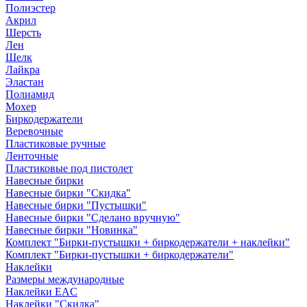
Полиэстер
Акрил
Шерсть
Лен
Шелк
Лайкра
Эластан
Полиамид
Мохер
Биркодержатели
Веревочные
Пластиковые ручные
Ленточные
Пластиковые под пистолет
Навесные бирки
Навесные бирки "Скидка"
Навесные бирки "Пустышки"
Навесные бирки "Сделано вручную"
Навесные бирки "Новинка"
Комплект "Бирки-пустышки + биркодержатели + наклейки"
Комплект "Бирки-пустышки + биркодержатели"
Наклейки
Размеры международные
Наклейки EAC
Наклейки "Скидка"