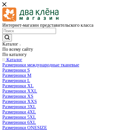
Интернет-магазин представительского класса
Каталог
По всему сайту
По каталогу
Каталог
Размерники международные тканевые
Размерники S
Размерники M
Размерники L
Размерники XL
Размерники XXL
Размерники XS
Размерники XXS
Размерники 3XL
Размерники 4XL
Размерники 5XL
Размерники 6XL
Размерники ONESIZE