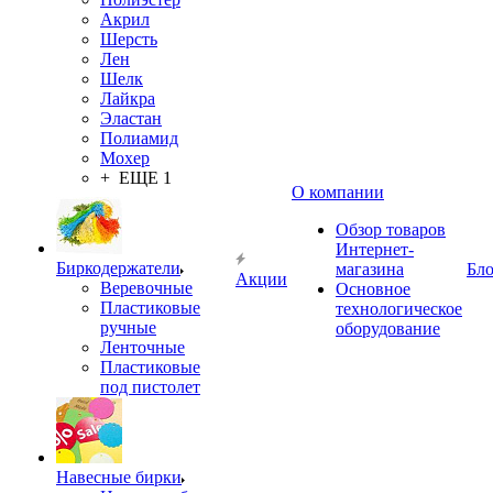
Акрил
Шерсть
Лен
Шелк
Лайкра
Эластан
Полиамид
Мохер
+ ЕЩЕ 1
О компании
Обзор товаров
Интернет-
Биркодержатели
магазина
Бло
Акции
Веревочные
Основное
Пластиковые
технологическое
ручные
оборудование
Ленточные
Пластиковые
под пистолет
Навесные бирки