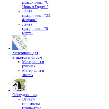
праздничная "С
Новым Годом!"
Лента
праздничная "23
февраля"
Лента
праздничная "8
марта"
Материалы для
этикеток и бирок
Материалы в
рулонах
Материалы в
листах
Оборудование
Этикет-
пистолеты
игольчатые