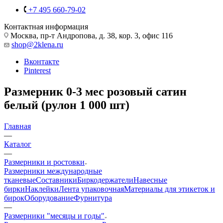
+7 495 660-79-02
Контактная информация
Москва, пр-т Андропова, д. 38, кор. 3, офис 116
shop@2klena.ru
Вконтакте
Pinterest
Размерник 0-3 мес розовый сатин
белый (рулон 1 000 шт)
Главная
—
Каталог
—
Размерники и ростовки
Размерники международные
тканевые
Составники
Биркодержатели
Навесные
бирки
Наклейки
Лента упаковочная
Материалы для этикеток и
бирок
Оборудование
Фурнитура
—
Размерники "месяцы и годы"