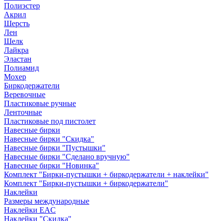
Полиэстер
Акрил
Шерсть
Лен
Шелк
Лайкра
Эластан
Полиамид
Мохер
Биркодержатели
Веревочные
Пластиковые ручные
Ленточные
Пластиковые под пистолет
Навесные бирки
Навесные бирки "Скидка"
Навесные бирки "Пустышки"
Навесные бирки "Сделано вручную"
Навесные бирки "Новинка"
Комплект "Бирки-пустышки + биркодержатели + наклейки"
Комплект "Бирки-пустышки + биркодержатели"
Наклейки
Размеры международные
Наклейки EAC
Наклейки "Скидка"