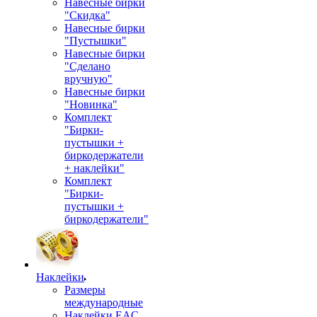
Навесные бирки
"Скидка"
Навесные бирки
"Пустышки"
Навесные бирки
"Сделано
вручную"
Навесные бирки
"Новинка"
Комплект
"Бирки-
пустышки +
биркодержатели
+ наклейки"
Комплект
"Бирки-
пустышки +
биркодержатели"
Наклейки
Размеры
международные
Наклейки EAC