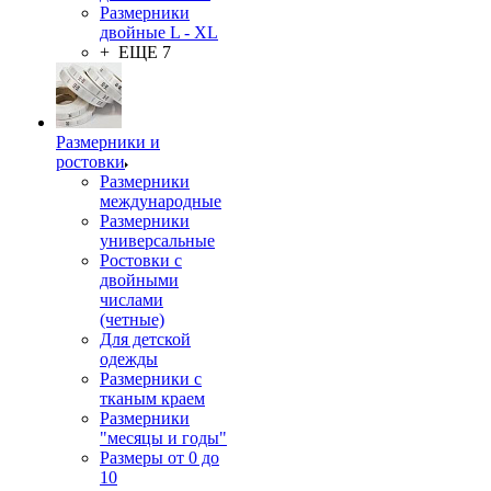
Размерники
двойные L - XL
+ ЕЩЕ 7
Размерники и
ростовки
Размерники
международные
Размерники
универсальные
Ростовки с
двойными
числами
(четные)
Для детской
одежды
Размерники с
тканым краем
Размерники
"месяцы и годы"
Размеры от 0 до
10