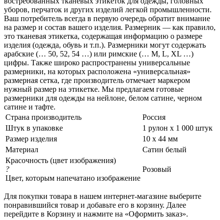
востребованных тканевых этикеток для одежды, головных
уборов, перчаток и других изделий легкой промышленности.
Ваш потребитель всегда в первую очередь обратит внимание
на размер и состав вашего изделия. Размерник — как правило,
это тканевая этикетка, содержащая информацию о размере
изделия (одежда, обувь и т.п.). Размерники могут содержать
арабские (… 50, 52, 54 …) или римские (… M, L, XL …)
цифры. Также широко распространены универсальные
размерники, на которых расположена «универсальная»
размерная сетка, где производитель отмечает маркером
нужный размер на этикетке. Мы предлагаем готовые
размерники для одежды на нейлоне, белом сатине, черном
сатине и тафте.
Страна производитель
Россия
Штук в упаковке
1 рулон х 1 000 штук
Размер изделия
10 х 44 мм
Материал
Сатин белый
Красочность (цвет изображения)
?
Розовый
Цвет, которым напечатано изображение
Для покупки товара в нашем интернет-магазине выберите
понравившийся товар и добавьте его в корзину. Далее
перейдите в Корзину и нажмите на «Оформить заказ».