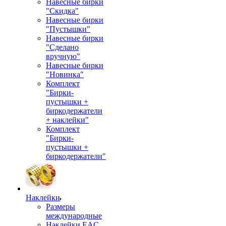
Навесные бирки
"Скидка"
Навесные бирки
"Пустышки"
Навесные бирки
"Сделано
вручную"
Навесные бирки
"Новинка"
Комплект
"Бирки-
пустышки +
биркодержатели
+ наклейки"
Комплект
"Бирки-
пустышки +
биркодержатели"
Наклейки
Размеры
международные
Наклейки EAC