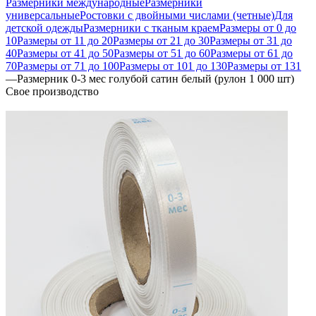
Размерники международные
Размерники
универсальные
Ростовки с двойными числами (четные)
Для
детской одежды
Размерники с тканым краем
Размеры от 0 до
10
Размеры от 11 до 20
Размеры от 21 до 30
Размеры от 31 до
40
Размеры от 41 до 50
Размеры от 51 до 60
Размеры от 61 до
70
Размеры от 71 до 100
Размеры от 101 до 130
Размеры от 131
—
Размерник 0-3 мес голубой сатин белый (рулон 1 000 шт)
Свое производство