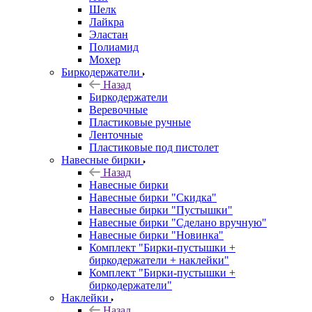
Шелк
Лайкра
Эластан
Полиамид
Мохер
Биркодержатели
Назад
Биркодержатели
Веревочные
Пластиковые ручные
Ленточные
Пластиковые под пистолет
Навесные бирки
Назад
Навесные бирки
Навесные бирки "Скидка"
Навесные бирки "Пустышки"
Навесные бирки "Сделано вручную"
Навесные бирки "Новинка"
Комплект "Бирки-пустышки +
биркодержатели + наклейки"
Комплект "Бирки-пустышки +
биркодержатели"
Наклейки
Назад