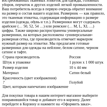
востребованных тканевых этикеток для одежды, головных
уборов, перчаток и других изделий легкой промышленности.
Ваш потребитель всегда в первую очередь обратит внимание
на размер и состав вашего изделия. Размерник — как правило,
это тканевая этикетка, содержащая информацию о размере
изделия (одежда, обувь и т.п.). Размерники могут содержать
арабские (… 50, 52, 54 …) или римские (… M, L, XL …)
цифры. Также широко распространены универсальные
размерники, на которых расположена «универсальная»
размерная сетка, где производитель отмечает маркером
нужный размер на этикетке. Мы предлагаем готовые
размерники для одежды на нейлоне, белом сатине, черном
сатине и тафте.
Страна производитель
Россия
Штук в упаковке
1 рулон х 1 000 штук
Размер изделия
10 х 44 мм
Материал
Сатин белый
Красочность (цвет изображения)
?
Голубой
Цвет, которым напечатано изображение
Для покупки товара в нашем интернет-магазине выберите
понравившийся товар и добавьте его в корзину. Далее
перейдите в Корзину и нажмите на «Оформить заказ».