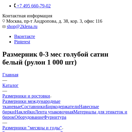
+7 495 660-79-02
Контактная информация
Москва, пр-т Андропова, д. 38, кор. 3, офис 116
shop@2klena.ru
Вконтакте
Pinterest
Размерник 0-3 мес голубой сатин
белый (рулон 1 000 шт)
Главная
—
Каталог
—
Размерники и ростовки
Размерники международные
тканевые
Составники
Биркодержатели
Навесные
бирки
Наклейки
Лента упаковочная
Материалы для этикеток и
бирок
Оборудование
Фурнитура
—
Размерники "месяцы и годы"