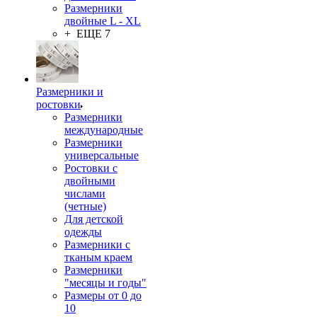
Размерники
двойные L - XL
+ ЕЩЕ 7
Размерники и
ростовки
Размерники
международные
Размерники
универсальные
Ростовки с
двойными
числами
(четные)
Для детской
одежды
Размерники с
тканым краем
Размерники
"месяцы и годы"
Размеры от 0 до
10