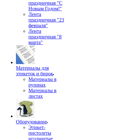
праздничная "С
Новым Годом!"
Лента
праздничная "23
февраля"
Лента
праздничная "8
марта"
Материалы для
этикеток и бирок
Материалы в
рулонах
Материалы в
листах
Оборудование
Этикет-
пистолеты
игольчатые