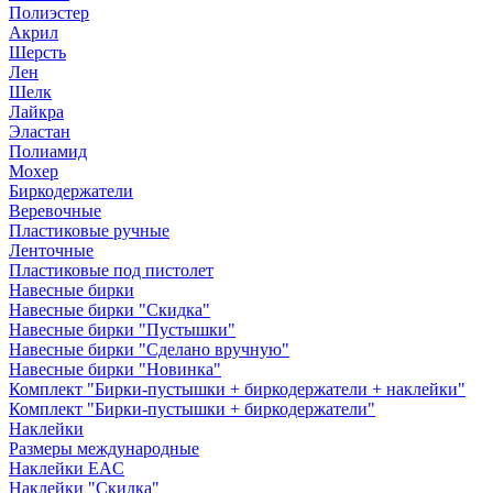
Полиэстер
Акрил
Шерсть
Лен
Шелк
Лайкра
Эластан
Полиамид
Мохер
Биркодержатели
Веревочные
Пластиковые ручные
Ленточные
Пластиковые под пистолет
Навесные бирки
Навесные бирки "Скидка"
Навесные бирки "Пустышки"
Навесные бирки "Сделано вручную"
Навесные бирки "Новинка"
Комплект "Бирки-пустышки + биркодержатели + наклейки"
Комплект "Бирки-пустышки + биркодержатели"
Наклейки
Размеры международные
Наклейки EAC
Наклейки "Скидка"