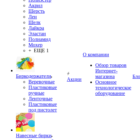
Акрил
Шерсть
Лен
Шелк
Лайкра
Эластан
Полиамид
Мохер
+ ЕЩЕ 1
О компании
Обзор товаров
Интернет-
Биркодержатели
магазина
Бло
Акции
Веревочные
Основное
Пластиковые
технологическое
ручные
оборудование
Ленточные
Пластиковые
под пистолет
Навесные бирки