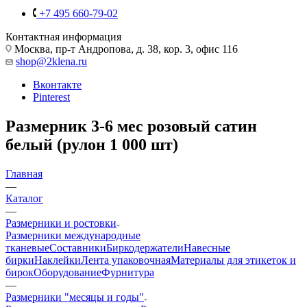
+7 495 660-79-02
Контактная информация
Москва, пр-т Андропова, д. 38, кор. 3, офис 116
shop@2klena.ru
Вконтакте
Pinterest
Размерник 3-6 мес розовый сатин
белый (рулон 1 000 шт)
Главная
—
Каталог
—
Размерники и ростовки
Размерники международные
тканевые
Составники
Биркодержатели
Навесные
бирки
Наклейки
Лента упаковочная
Материалы для этикеток и
бирок
Оборудование
Фурнитура
—
Размерники "месяцы и годы"