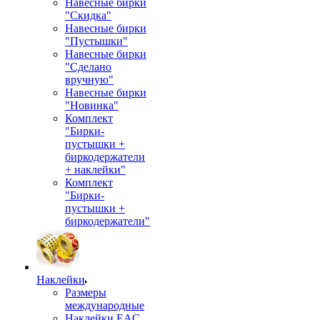
Навесные бирки
"Скидка"
Навесные бирки
"Пустышки"
Навесные бирки
"Сделано
вручную"
Навесные бирки
"Новинка"
Комплект
"Бирки-
пустышки +
биркодержатели
+ наклейки"
Комплект
"Бирки-
пустышки +
биркодержатели"
Наклейки
Размеры
международные
Наклейки EAC