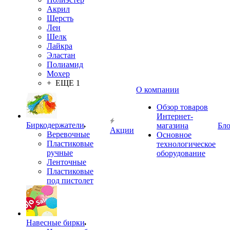
Акрил
Шерсть
Лен
Шелк
Лайкра
Эластан
Полиамид
Мохер
+ ЕЩЕ 1
О компании
Обзор товаров
Интернет-
Биркодержатели
магазина
Бло
Акции
Веревочные
Основное
Пластиковые
технологическое
ручные
оборудование
Ленточные
Пластиковые
под пистолет
Навесные бирки