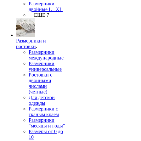
Размерники
двойные L - XL
+ ЕЩЕ 7
Размерники и
ростовки
Размерники
международные
Размерники
универсальные
Ростовки с
двойными
числами
(четные)
Для детской
одежды
Размерники с
тканым краем
Размерники
"месяцы и годы"
Размеры от 0 до
10