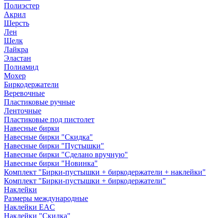
Полиэстер
Акрил
Шерсть
Лен
Шелк
Лайкра
Эластан
Полиамид
Мохер
Биркодержатели
Веревочные
Пластиковые ручные
Ленточные
Пластиковые под пистолет
Навесные бирки
Навесные бирки "Скидка"
Навесные бирки "Пустышки"
Навесные бирки "Сделано вручную"
Навесные бирки "Новинка"
Комплект "Бирки-пустышки + биркодержатели + наклейки"
Комплект "Бирки-пустышки + биркодержатели"
Наклейки
Размеры международные
Наклейки EAC
Наклейки "Скидка"