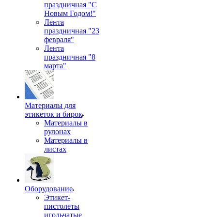
праздничная "С
Новым Годом!"
Лента
праздничная "23
февраля"
Лента
праздничная "8
марта"
Материалы для
этикеток и бирок
Материалы в
рулонах
Материалы в
листах
Оборудование
Этикет-
пистолеты
игольчатые