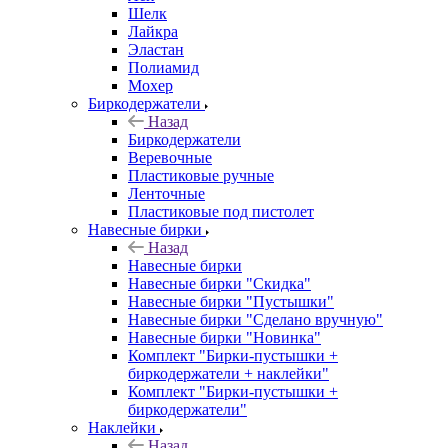
Шелк
Лайкра
Эластан
Полиамид
Мохер
Биркодержатели
Назад
Биркодержатели
Веревочные
Пластиковые ручные
Ленточные
Пластиковые под пистолет
Навесные бирки
Назад
Навесные бирки
Навесные бирки "Скидка"
Навесные бирки "Пустышки"
Навесные бирки "Сделано вручную"
Навесные бирки "Новинка"
Комплект "Бирки-пустышки +
биркодержатели + наклейки"
Комплект "Бирки-пустышки +
биркодержатели"
Наклейки
Назад