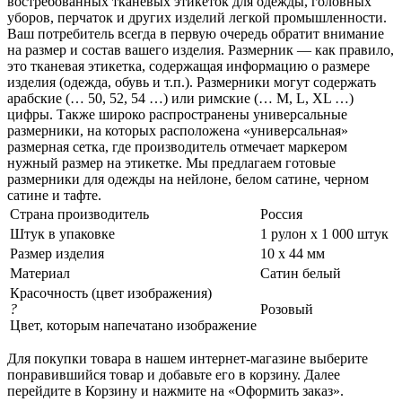
востребованных тканевых этикеток для одежды, головных
уборов, перчаток и других изделий легкой промышленности.
Ваш потребитель всегда в первую очередь обратит внимание
на размер и состав вашего изделия. Размерник — как правило,
это тканевая этикетка, содержащая информацию о размере
изделия (одежда, обувь и т.п.). Размерники могут содержать
арабские (… 50, 52, 54 …) или римские (… M, L, XL …)
цифры. Также широко распространены универсальные
размерники, на которых расположена «универсальная»
размерная сетка, где производитель отмечает маркером
нужный размер на этикетке. Мы предлагаем готовые
размерники для одежды на нейлоне, белом сатине, черном
сатине и тафте.
Страна производитель
Россия
Штук в упаковке
1 рулон х 1 000 штук
Размер изделия
10 х 44 мм
Материал
Сатин белый
Красочность (цвет изображения)
?
Розовый
Цвет, которым напечатано изображение
Для покупки товара в нашем интернет-магазине выберите
понравившийся товар и добавьте его в корзину. Далее
перейдите в Корзину и нажмите на «Оформить заказ».