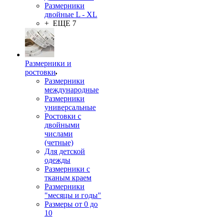
Размерники
двойные L - XL
+ ЕЩЕ 7
Размерники и
ростовки
Размерники
международные
Размерники
универсальные
Ростовки с
двойными
числами
(четные)
Для детской
одежды
Размерники с
тканым краем
Размерники
"месяцы и годы"
Размеры от 0 до
10