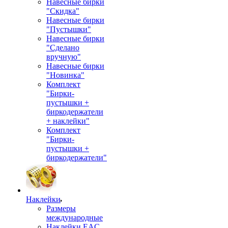
Навесные бирки
"Скидка"
Навесные бирки
"Пустышки"
Навесные бирки
"Сделано
вручную"
Навесные бирки
"Новинка"
Комплект
"Бирки-
пустышки +
биркодержатели
+ наклейки"
Комплект
"Бирки-
пустышки +
биркодержатели"
Наклейки
Размеры
международные
Наклейки EAC