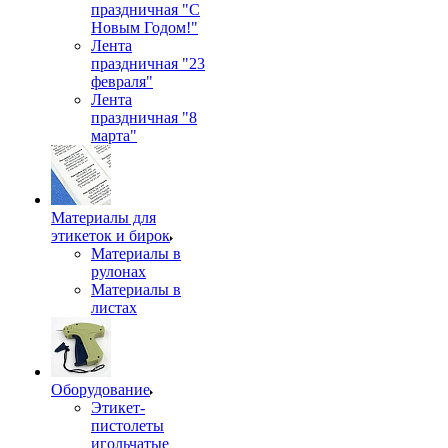
праздничная "С
Новым Годом!"
Лента
праздничная "23
февраля"
Лента
праздничная "8
марта"
Материалы для
этикеток и бирок
Материалы в
рулонах
Материалы в
листах
Оборудование
Этикет-
пистолеты
игольчатые