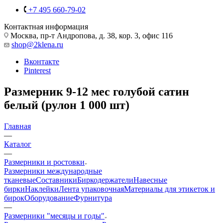
+7 495 660-79-02
Контактная информация
Москва, пр-т Андропова, д. 38, кор. 3, офис 116
shop@2klena.ru
Вконтакте
Pinterest
Размерник 9-12 мес голубой сатин
белый (рулон 1 000 шт)
Главная
—
Каталог
—
Размерники и ростовки
Размерники международные
тканевые
Составники
Биркодержатели
Навесные
бирки
Наклейки
Лента упаковочная
Материалы для этикеток и
бирок
Оборудование
Фурнитура
—
Размерники "месяцы и годы"