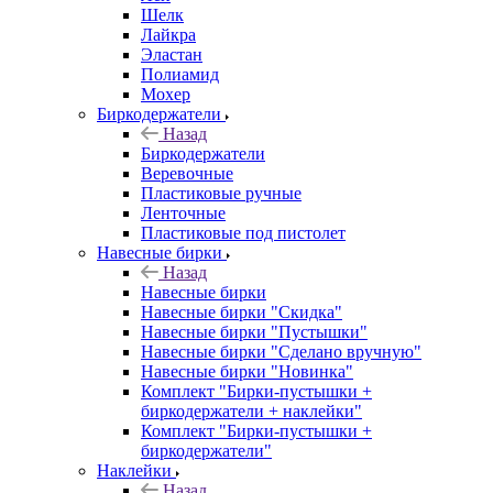
Шелк
Лайкра
Эластан
Полиамид
Мохер
Биркодержатели
Назад
Биркодержатели
Веревочные
Пластиковые ручные
Ленточные
Пластиковые под пистолет
Навесные бирки
Назад
Навесные бирки
Навесные бирки "Скидка"
Навесные бирки "Пустышки"
Навесные бирки "Сделано вручную"
Навесные бирки "Новинка"
Комплект "Бирки-пустышки +
биркодержатели + наклейки"
Комплект "Бирки-пустышки +
биркодержатели"
Наклейки
Назад