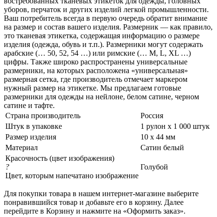
востребованных тканевых этикеток для одежды, головных
уборов, перчаток и других изделий легкой промышленности.
Ваш потребитель всегда в первую очередь обратит внимание
на размер и состав вашего изделия. Размерник — как правило,
это тканевая этикетка, содержащая информацию о размере
изделия (одежда, обувь и т.п.). Размерники могут содержать
арабские (… 50, 52, 54 …) или римские (… M, L, XL …)
цифры. Также широко распространены универсальные
размерники, на которых расположена «универсальная»
размерная сетка, где производитель отмечает маркером
нужный размер на этикетке. Мы предлагаем готовые
размерники для одежды на нейлоне, белом сатине, черном
сатине и тафте.
Страна производитель
Россия
Штук в упаковке
1 рулон х 1 000 штук
Размер изделия
10 х 44 мм
Материал
Сатин белый
Красочность (цвет изображения)
?
Голубой
Цвет, которым напечатано изображение
Для покупки товара в нашем интернет-магазине выберите
понравившийся товар и добавьте его в корзину. Далее
перейдите в Корзину и нажмите на «Оформить заказ».