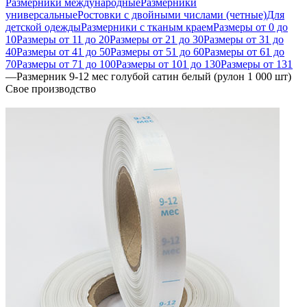
Размерники международные
Размерники
универсальные
Ростовки с двойными числами (четные)
Для
детской одежды
Размерники с тканым краем
Размеры от 0 до
10
Размеры от 11 до 20
Размеры от 21 до 30
Размеры от 31 до
40
Размеры от 41 до 50
Размеры от 51 до 60
Размеры от 61 до
70
Размеры от 71 до 100
Размеры от 101 до 130
Размеры от 131
—
Размерник 9-12 мес голубой сатин белый (рулон 1 000 шт)
Свое производство