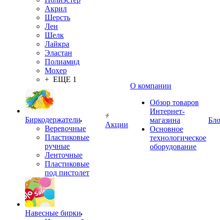
Акрил
Шерсть
Лен
Шелк
Лайкра
Эластан
Полиамид
Мохер
+ ЕЩЕ 1
О компании
Обзор товаров
Интернет-
Биркодержатели
магазина
Бло
Акции
Веревочные
Основное
Пластиковые
технологическое
ручные
оборудование
Ленточные
Пластиковые
под пистолет
Навесные бирки