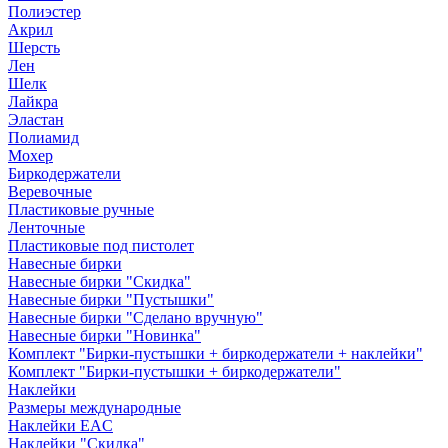
Полиэстер
Акрил
Шерсть
Лен
Шелк
Лайкра
Эластан
Полиамид
Мохер
Биркодержатели
Веревочные
Пластиковые ручные
Ленточные
Пластиковые под пистолет
Навесные бирки
Навесные бирки "Скидка"
Навесные бирки "Пустышки"
Навесные бирки "Сделано вручную"
Навесные бирки "Новинка"
Комплект "Бирки-пустышки + биркодержатели + наклейки"
Комплект "Бирки-пустышки + биркодержатели"
Наклейки
Размеры международные
Наклейки EAC
Наклейки "Скидка"