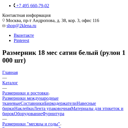
+7 495 660-79-02
Контактная информация
Москва, пр-т Андропова, д. 38, кор. 3, офис 116
shop@2klena.ru
Вконтакте
Pinterest
Размерник 18 мес сатин белый (рулон 1
000 шт)
Главная
—
Каталог
—
Размерники и ростовки
Размерники международные
тканевые
Составники
Биркодержатели
Навесные
бирки
Наклейки
Лента упаковочная
Материалы для этикеток и
бирок
Оборудование
Фурнитура
—
Размерники "месяцы и годы"