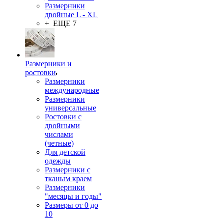
Размерники
двойные L - XL
+ ЕЩЕ 7
Размерники и
ростовки
Размерники
международные
Размерники
универсальные
Ростовки с
двойными
числами
(четные)
Для детской
одежды
Размерники с
тканым краем
Размерники
"месяцы и годы"
Размеры от 0 до
10