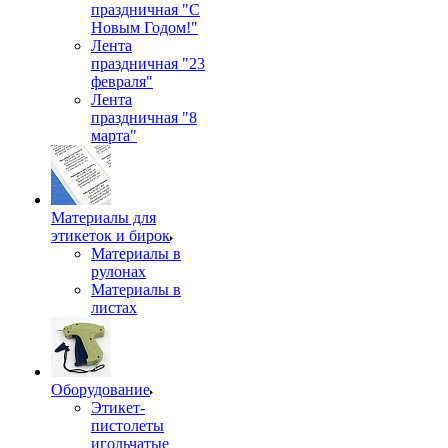
праздничная "С
Новым Годом!"
Лента
праздничная "23
февраля"
Лента
праздничная "8
марта"
Материалы для
этикеток и бирок
Материалы в
рулонах
Материалы в
листах
Оборудование
Этикет-
пистолеты
игольчатые