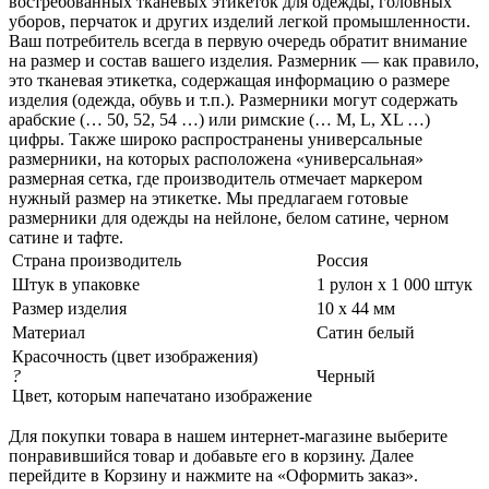
востребованных тканевых этикеток для одежды, головных
уборов, перчаток и других изделий легкой промышленности.
Ваш потребитель всегда в первую очередь обратит внимание
на размер и состав вашего изделия. Размерник — как правило,
это тканевая этикетка, содержащая информацию о размере
изделия (одежда, обувь и т.п.). Размерники могут содержать
арабские (… 50, 52, 54 …) или римские (… M, L, XL …)
цифры. Также широко распространены универсальные
размерники, на которых расположена «универсальная»
размерная сетка, где производитель отмечает маркером
нужный размер на этикетке. Мы предлагаем готовые
размерники для одежды на нейлоне, белом сатине, черном
сатине и тафте.
Страна производитель
Россия
Штук в упаковке
1 рулон х 1 000 штук
Размер изделия
10 х 44 мм
Материал
Сатин белый
Красочность (цвет изображения)
?
Черный
Цвет, которым напечатано изображение
Для покупки товара в нашем интернет-магазине выберите
понравившийся товар и добавьте его в корзину. Далее
перейдите в Корзину и нажмите на «Оформить заказ».