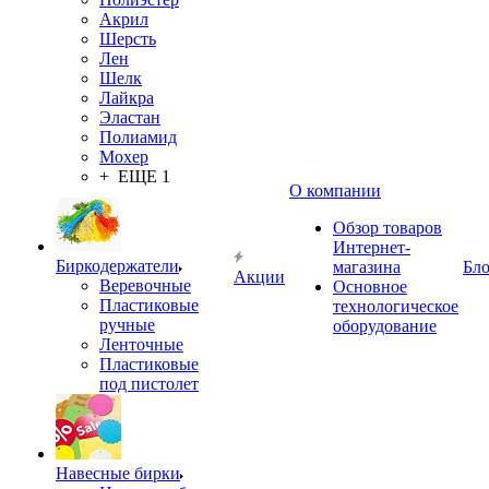
Акрил
Шерсть
Лен
Шелк
Лайкра
Эластан
Полиамид
Мохер
+ ЕЩЕ 1
О компании
Обзор товаров
Интернет-
Биркодержатели
магазина
Бло
Акции
Веревочные
Основное
Пластиковые
технологическое
ручные
оборудование
Ленточные
Пластиковые
под пистолет
Навесные бирки