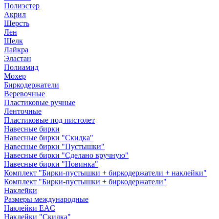
Полиэстер
Акрил
Шерсть
Лен
Шелк
Лайкра
Эластан
Полиамид
Мохер
Биркодержатели
Веревочные
Пластиковые ручные
Ленточные
Пластиковые под пистолет
Навесные бирки
Навесные бирки "Скидка"
Навесные бирки "Пустышки"
Навесные бирки "Сделано вручную"
Навесные бирки "Новинка"
Комплект "Бирки-пустышки + биркодержатели + наклейки"
Комплект "Бирки-пустышки + биркодержатели"
Наклейки
Размеры международные
Наклейки EAC
Наклейки "Скидка"