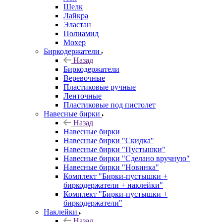
Шелк
Лайкра
Эластан
Полиамид
Мохер
Биркодержатели
Назад
Биркодержатели
Веревочные
Пластиковые ручные
Ленточные
Пластиковые под пистолет
Навесные бирки
Назад
Навесные бирки
Навесные бирки "Скидка"
Навесные бирки "Пустышки"
Навесные бирки "Сделано вручную"
Навесные бирки "Новинка"
Комплект "Бирки-пустышки +
биркодержатели + наклейки"
Комплект "Бирки-пустышки +
биркодержатели"
Наклейки
Назад