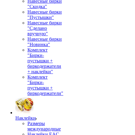
Навесные бирки
"Скидка"
Навесные бирки
"Пустышки"
Навесные бирки
"Сделано
вручную"
Навесные бирки
"Новинка"
Комплект
"Бирки-
пустышки +
биркодержатели
+ наклейки"
Комплект
"Бирки-
пустышки +
биркодержатели"
Наклейки
Размеры
международные
Наклейки EAC