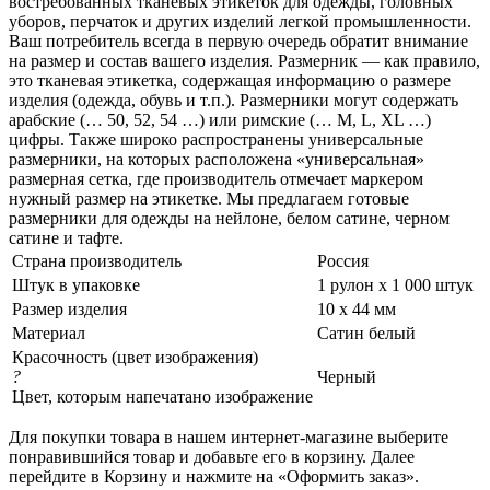
востребованных тканевых этикеток для одежды, головных
уборов, перчаток и других изделий легкой промышленности.
Ваш потребитель всегда в первую очередь обратит внимание
на размер и состав вашего изделия. Размерник — как правило,
это тканевая этикетка, содержащая информацию о размере
изделия (одежда, обувь и т.п.). Размерники могут содержать
арабские (… 50, 52, 54 …) или римские (… M, L, XL …)
цифры. Также широко распространены универсальные
размерники, на которых расположена «универсальная»
размерная сетка, где производитель отмечает маркером
нужный размер на этикетке. Мы предлагаем готовые
размерники для одежды на нейлоне, белом сатине, черном
сатине и тафте.
Страна производитель
Россия
Штук в упаковке
1 рулон х 1 000 штук
Размер изделия
10 х 44 мм
Материал
Сатин белый
Красочность (цвет изображения)
?
Черный
Цвет, которым напечатано изображение
Для покупки товара в нашем интернет-магазине выберите
понравившийся товар и добавьте его в корзину. Далее
перейдите в Корзину и нажмите на «Оформить заказ».