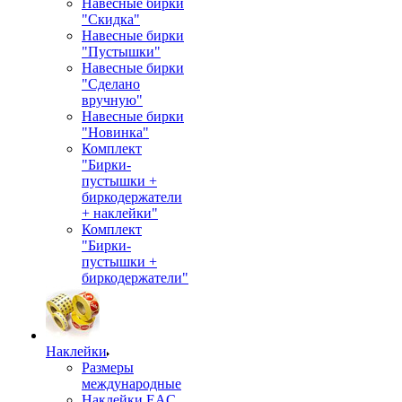
Навесные бирки
"Скидка"
Навесные бирки
"Пустышки"
Навесные бирки
"Сделано
вручную"
Навесные бирки
"Новинка"
Комплект
"Бирки-
пустышки +
биркодержатели
+ наклейки"
Комплект
"Бирки-
пустышки +
биркодержатели"
Наклейки
Размеры
международные
Наклейки EAC