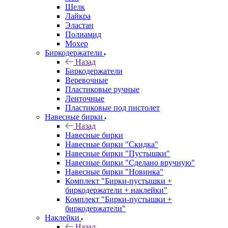
Шелк
Лайкра
Эластан
Полиамид
Мохер
Биркодержатели
Назад
Биркодержатели
Веревочные
Пластиковые ручные
Ленточные
Пластиковые под пистолет
Навесные бирки
Назад
Навесные бирки
Навесные бирки "Скидка"
Навесные бирки "Пустышки"
Навесные бирки "Сделано вручную"
Навесные бирки "Новинка"
Комплект "Бирки-пустышки +
биркодержатели + наклейки"
Комплект "Бирки-пустышки +
биркодержатели"
Наклейки
Назад