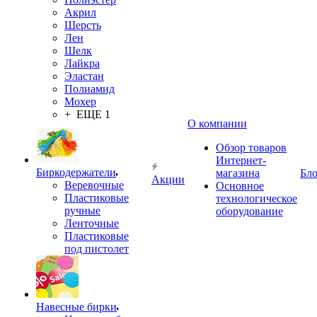
Акрил
Шерсть
Лен
Шелк
Лайкра
Эластан
Полиамид
Мохер
+ ЕЩЕ 1
О компании
Обзор товаров
Интернет-
Биркодержатели
магазина
Бло
Акции
Веревочные
Основное
Пластиковые
технологическое
ручные
оборудование
Ленточные
Пластиковые
под пистолет
Навесные бирки