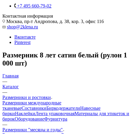
+7 495 660-79-02
Контактная информация
Москва, пр-т Андропова, д. 38, кор. 3, офис 116
shop@2klena.ru
Вконтакте
Pinterest
Размерник 8 лет сатин белый (рулон 1
000 шт)
Главная
—
Каталог
—
Размерники и ростовки
Размерники международные
тканевые
Составники
Биркодержатели
Навесные
бирки
Наклейки
Лента упаковочная
Материалы для этикеток и
бирок
Оборудование
Фурнитура
—
Размерники "месяцы и годы"