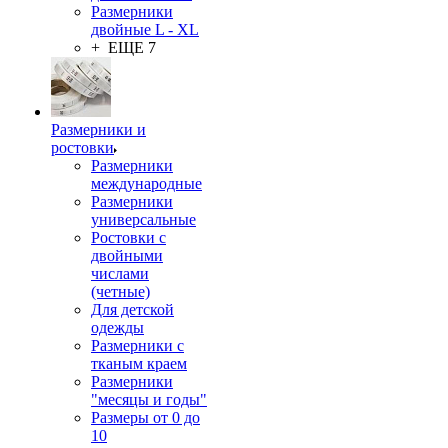
Размерники
двойные L - XL
+ ЕЩЕ 7
Размерники и
ростовки
Размерники
международные
Размерники
универсальные
Ростовки с
двойными
числами
(четные)
Для детской
одежды
Размерники с
тканым краем
Размерники
"месяцы и годы"
Размеры от 0 до
10