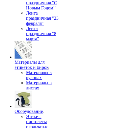
праздничная "С
Новым Годом!"
Лента
праздничная "23
февраля"
Лента
праздничная "8
марта"
Материалы для
этикеток и бирок
Материалы в
рулонах
Материалы в
листах
Оборудование
Этикет-
пистолеты
игольчатые