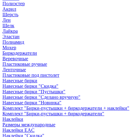
Полиэстер
Акрил
Шерсть
Лен
Шелк
Лайкра
Эластан
Полиамид
Мохер
Биркодержатели
Веревочные
Пластиковые ручные
Ленточные
Пластиковые под пистолет
Навесные бирки
Навесные бирки "Скидка"
Навесные бирки "Пустышки"
Навесные бирки "Сделано вручную"
Навесные бирки "Новинка"
Комплект "Бирки-пустышки + биркодержатели + наклейки"
Комплект "Бирки-пустышки + биркодержатели"
Наклейки
Размеры международные
Наклейки EAC
Наклейки "Скидка"