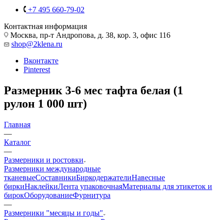
+7 495 660-79-02
Контактная информация
Москва, пр-т Андропова, д. 38, кор. 3, офис 116
shop@2klena.ru
Вконтакте
Pinterest
Размерник 3-6 мес тафта белая (1
рулон 1 000 шт)
Главная
—
Каталог
—
Размерники и ростовки
Размерники международные
тканевые
Составники
Биркодержатели
Навесные
бирки
Наклейки
Лента упаковочная
Материалы для этикеток и
бирок
Оборудование
Фурнитура
—
Размерники "месяцы и годы"