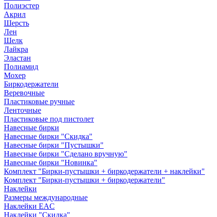
Полиэстер
Акрил
Шерсть
Лен
Шелк
Лайкра
Эластан
Полиамид
Мохер
Биркодержатели
Веревочные
Пластиковые ручные
Ленточные
Пластиковые под пистолет
Навесные бирки
Навесные бирки "Скидка"
Навесные бирки "Пустышки"
Навесные бирки "Сделано вручную"
Навесные бирки "Новинка"
Комплект "Бирки-пустышки + биркодержатели + наклейки"
Комплект "Бирки-пустышки + биркодержатели"
Наклейки
Размеры международные
Наклейки EAC
Наклейки "Скидка"