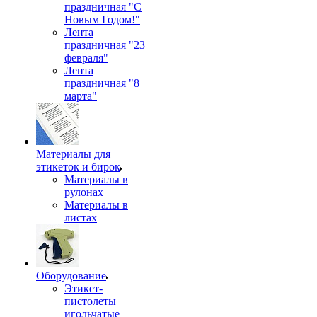
праздничная "С
Новым Годом!"
Лента
праздничная "23
февраля"
Лента
праздничная "8
марта"
Материалы для
этикеток и бирок
Материалы в
рулонах
Материалы в
листах
Оборудование
Этикет-
пистолеты
игольчатые