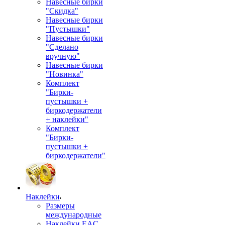
Навесные бирки
"Скидка"
Навесные бирки
"Пустышки"
Навесные бирки
"Сделано
вручную"
Навесные бирки
"Новинка"
Комплект
"Бирки-
пустышки +
биркодержатели
+ наклейки"
Комплект
"Бирки-
пустышки +
биркодержатели"
Наклейки
Размеры
международные
Наклейки EAC