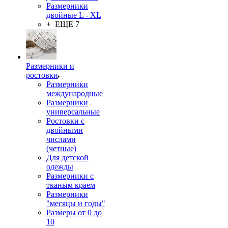
Размерники
двойные L - XL
+ ЕЩЕ 7
Размерники и
ростовки
Размерники
международные
Размерники
универсальные
Ростовки с
двойными
числами
(четные)
Для детской
одежды
Размерники с
тканым краем
Размерники
"месяцы и годы"
Размеры от 0 до
10