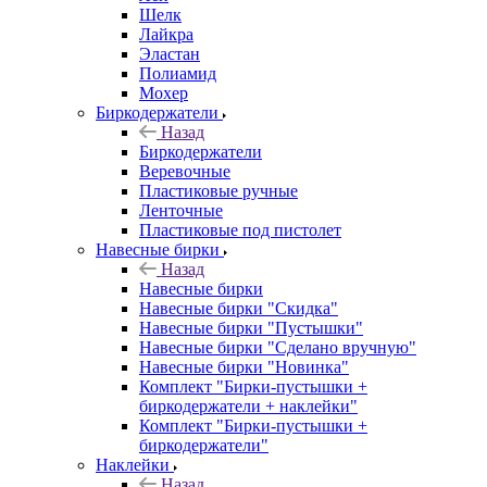
Шелк
Лайкра
Эластан
Полиамид
Мохер
Биркодержатели
Назад
Биркодержатели
Веревочные
Пластиковые ручные
Ленточные
Пластиковые под пистолет
Навесные бирки
Назад
Навесные бирки
Навесные бирки "Скидка"
Навесные бирки "Пустышки"
Навесные бирки "Сделано вручную"
Навесные бирки "Новинка"
Комплект "Бирки-пустышки +
биркодержатели + наклейки"
Комплект "Бирки-пустышки +
биркодержатели"
Наклейки
Назад