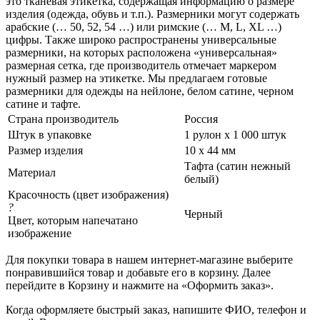
это тканевая этикетка, содержащая информацию о размере
изделия (одежда, обувь и т.п.). Размерники могут содержать
арабские (… 50, 52, 54 …) или римские (… M, L, XL …)
цифры. Также широко распространены универсальные
размерники, на которых расположена «универсальная»
размерная сетка, где производитель отмечает маркером
нужный размер на этикетке. Мы предлагаем готовые
размерники для одежды на нейлоне, белом сатине, черном
сатине и тафте.
Страна производитель
Россия
Штук в упаковке
1 рулон х 1 000 штук
Размер изделия
10 х 44 мм
Тафта (сатин нежный
Материал
белый)
Красочность (цвет изображения)
?
Черный
Цвет, которым напечатано
изображение
Для покупки товара в нашем интернет-магазине выберите
понравившийся товар и добавьте его в корзину. Далее
перейдите в Корзину и нажмите на «Оформить заказ».
Когда оформляете быстрый заказ, напишите ФИО, телефон и