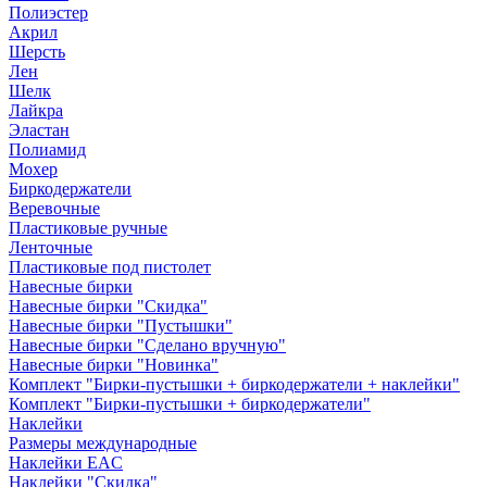
Полиэстер
Акрил
Шерсть
Лен
Шелк
Лайкра
Эластан
Полиамид
Мохер
Биркодержатели
Веревочные
Пластиковые ручные
Ленточные
Пластиковые под пистолет
Навесные бирки
Навесные бирки "Скидка"
Навесные бирки "Пустышки"
Навесные бирки "Сделано вручную"
Навесные бирки "Новинка"
Комплект "Бирки-пустышки + биркодержатели + наклейки"
Комплект "Бирки-пустышки + биркодержатели"
Наклейки
Размеры международные
Наклейки EAC
Наклейки "Скидка"