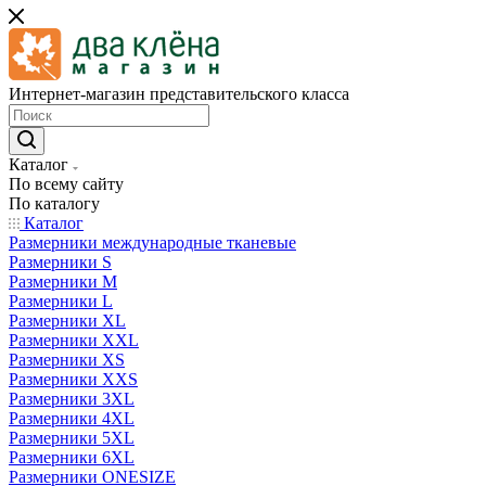
Интернет-магазин представительского класса
Каталог
По всему сайту
По каталогу
Каталог
Размерники международные тканевые
Размерники S
Размерники M
Размерники L
Размерники XL
Размерники XXL
Размерники XS
Размерники XXS
Размерники 3XL
Размерники 4XL
Размерники 5XL
Размерники 6XL
Размерники ONESIZE