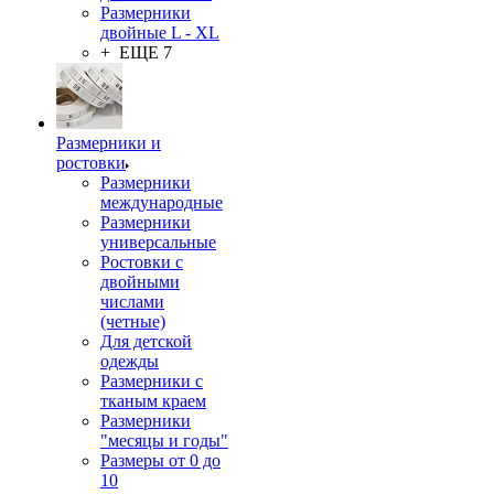
Размерники
двойные L - XL
+ ЕЩЕ 7
Размерники и
ростовки
Размерники
международные
Размерники
универсальные
Ростовки с
двойными
числами
(четные)
Для детской
одежды
Размерники с
тканым краем
Размерники
"месяцы и годы"
Размеры от 0 до
10