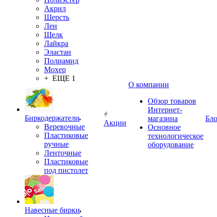
Акрил
Шерсть
Лен
Шелк
Лайкра
Эластан
Полиамид
Мохер
+ ЕЩЕ 1
О компании
Обзор товаров
Интернет-
Биркодержатели
магазина
Бло
Акции
Веревочные
Основное
Пластиковые
технологическое
ручные
оборудование
Ленточные
Пластиковые
под пистолет
Навесные бирки