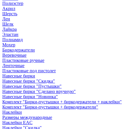
Полиэстер
Акрил
Шерсть
Лен
Шелк
Лайкра
Эластан
Полиамид
Мохер
Биркодержатели
Веревочные
Пластиковые ручные
Ленточные
Пластиковые под пистолет
Навесные бирки
Навесные бирки "Скидка"
Навесные бирки "Пустышки"
Навесные бирки "Сделано вручную"
Навесные бирки "Новинка"
Комплект "Бирки-пустышки + биркодержатели + наклейки"
Комплект "Бирки-пустышки + биркодержатели"
Наклейки
Размеры международные
Наклейки EAC
Наклейки "Скидка"