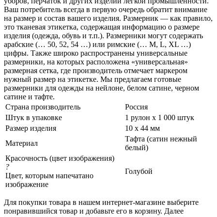
уборов, перчаток и других изделий легкой промышленности.
Ваш потребитель всегда в первую очередь обратит внимание
на размер и состав вашего изделия. Размерник — как правило,
это тканевая этикетка, содержащая информацию о размере
изделия (одежда, обувь и т.п.). Размерники могут содержать
арабские (… 50, 52, 54 …) или римские (… M, L, XL …)
цифры. Также широко распространены универсальные
размерники, на которых расположена «универсальная»
размерная сетка, где производитель отмечает маркером
нужный размер на этикетке. Мы предлагаем готовые
размерники для одежды на нейлоне, белом сатине, черном
сатине и тафте.
Страна производитель
Россия
Штук в упаковке
1 рулон х 1 000 штук
Размер изделия
10 х 44 мм
Тафта (сатин нежный
Материал
белый)
Красочность (цвет изображения)
?
Голубой
Цвет, которым напечатано
изображение
Для покупки товара в нашем интернет-магазине выберите
понравившийся товар и добавьте его в корзину. Далее