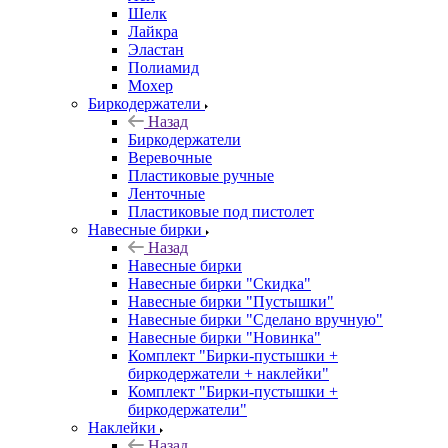
Шелк
Лайкра
Эластан
Полиамид
Мохер
Биркодержатели
Назад
Биркодержатели
Веревочные
Пластиковые ручные
Ленточные
Пластиковые под пистолет
Навесные бирки
Назад
Навесные бирки
Навесные бирки "Скидка"
Навесные бирки "Пустышки"
Навесные бирки "Сделано вручную"
Навесные бирки "Новинка"
Комплект "Бирки-пустышки +
биркодержатели + наклейки"
Комплект "Бирки-пустышки +
биркодержатели"
Наклейки
Назад