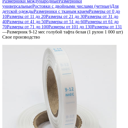
Размерники международные
Размерники
универсальные
Ростовки с двойными числами (четные)
Для
детской одежды
Размерники с тканым краем
Размеры от 0 до
10
Размеры от 11 до 20
Размеры от 21 до 30
Размеры от 31 до
40
Размеры от 41 до 50
Размеры от 51 до 60
Размеры от 61 до
70
Размеры от 71 до 100
Размеры от 101 до 130
Размеры от 131
—
Размерник 9-12 мес голубой тафта белая (1 рулон 1 000 шт)
Свое производство