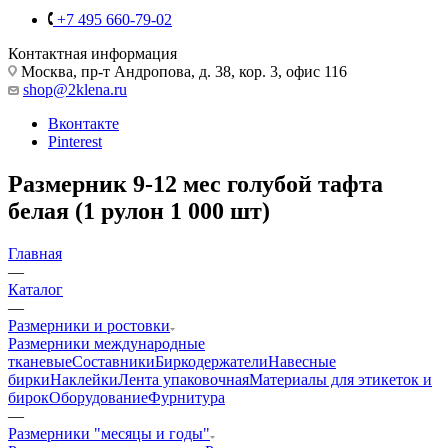
+7 495 660-79-02
Контактная информация
Москва, пр-т Андропова, д. 38, кор. 3, офис 116
shop@2klena.ru
Вконтакте
Pinterest
Размерник 9-12 мес голубой тафта
белая (1 рулон 1 000 шт)
Главная
—
Каталог
—
Размерники и ростовки
Размерники международные
тканевые
Составники
Биркодержатели
Навесные
бирки
Наклейки
Лента упаковочная
Материалы для этикеток и
бирок
Оборудование
Фурнитура
—
Размерники "месяцы и годы"