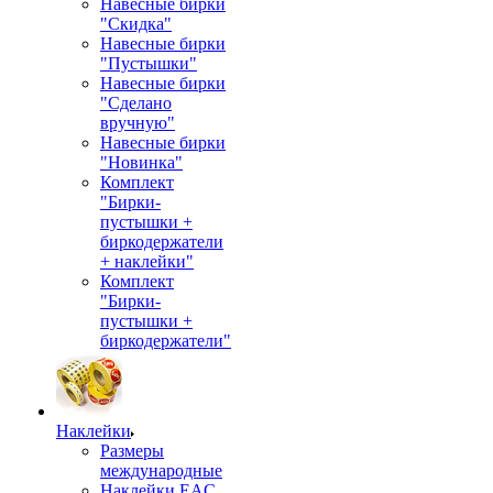
Навесные бирки
"Скидка"
Навесные бирки
"Пустышки"
Навесные бирки
"Сделано
вручную"
Навесные бирки
"Новинка"
Комплект
"Бирки-
пустышки +
биркодержатели
+ наклейки"
Комплект
"Бирки-
пустышки +
биркодержатели"
Наклейки
Размеры
международные
Наклейки EAC