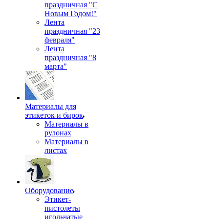
праздничная "С
Новым Годом!"
Лента
праздничная "23
февраля"
Лента
праздничная "8
марта"
Материалы для
этикеток и бирок
Материалы в
рулонах
Материалы в
листах
Оборудование
Этикет-
пистолеты
игольчатые