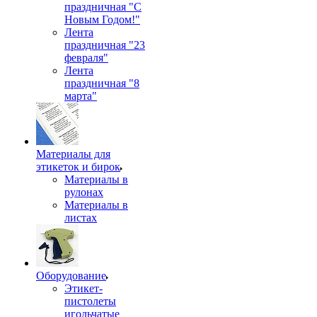
праздничная "С
Новым Годом!"
Лента
праздничная "23
февраля"
Лента
праздничная "8
марта"
Материалы для
этикеток и бирок
Материалы в
рулонах
Материалы в
листах
Оборудование
Этикет-
пистолеты
игольчатые