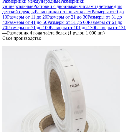
Размерники международные
Размерники
универсальные
Ростовки с двойными числами (четные)
Для
детской одежды
Размерники с тканым краем
Размеры от 0 до
10
Размеры от 11 до 20
Размеры от 21 до 30
Размеры от 31 до
40
Размеры от 41 до 50
Размеры от 51 до 60
Размеры от 61 до
70
Размеры от 71 до 100
Размеры от 101 до 130
Размеры от 131
—
Размерник 4 года тафта белая (1 рулон 1 000 шт)
Свое производство