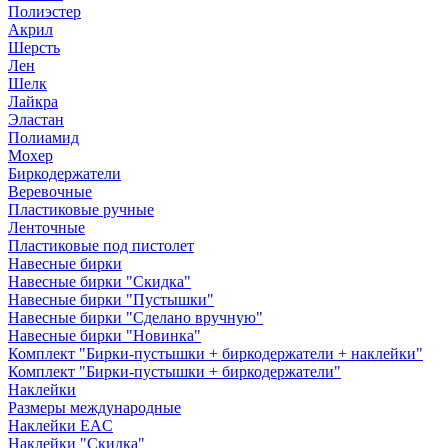
Полиэстер
Акрил
Шерсть
Лен
Шелк
Лайкра
Эластан
Полиамид
Мохер
Биркодержатели
Веревочные
Пластиковые ручные
Ленточные
Пластиковые под пистолет
Навесные бирки
Навесные бирки "Скидка"
Навесные бирки "Пустышки"
Навесные бирки "Сделано вручную"
Навесные бирки "Новинка"
Комплект "Бирки-пустышки + биркодержатели + наклейки"
Комплект "Бирки-пустышки + биркодержатели"
Наклейки
Размеры международные
Наклейки EAC
Наклейки "Скидка"