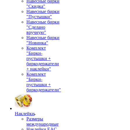
Навесные бирки
"Скидка"
Навесные бирки
"Пустышки"
Навесные бирки
"Сделано
вручную"
Навесные бирки
"Новинка"
Комплект
"Бирки-
пустышки +
биркодержатели
+ наклейки"
Комплект
"Бирки-
пустышки +
биркодержатели"
Наклейки
Размеры
международные
Наклейки EAC