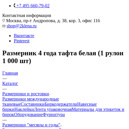
+7 495 660-79-02
Контактная информация
Москва, пр-т Андропова, д. 38, кор. 3, офис 116
shop@2klena.ru
Вконтакте
Pinterest
Размерник 4 года тафта белая (1 рулон
1 000 шт)
Главная
—
Каталог
—
Размерники и ростовки
Размерники международные
тканевые
Составники
Биркодержатели
Навесные
бирки
Наклейки
Лента упаковочная
Материалы для этикеток и
бирок
Оборудование
Фурнитура
—
Размерники "месяцы и годы"