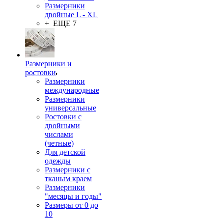
Размерники
двойные L - XL
+ ЕЩЕ 7
Размерники и
ростовки
Размерники
международные
Размерники
универсальные
Ростовки с
двойными
числами
(четные)
Для детской
одежды
Размерники с
тканым краем
Размерники
"месяцы и годы"
Размеры от 0 до
10