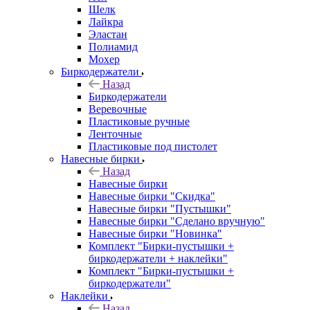
Шелк
Лайкра
Эластан
Полиамид
Мохер
Биркодержатели
Назад
Биркодержатели
Веревочные
Пластиковые ручные
Ленточные
Пластиковые под пистолет
Навесные бирки
Назад
Навесные бирки
Навесные бирки "Скидка"
Навесные бирки "Пустышки"
Навесные бирки "Сделано вручную"
Навесные бирки "Новинка"
Комплект "Бирки-пустышки +
биркодержатели + наклейки"
Комплект "Бирки-пустышки +
биркодержатели"
Наклейки
Назад