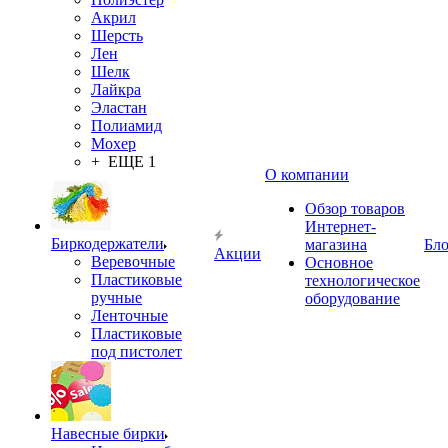
Акрил
Шерсть
Лен
Шелк
Лайкра
Эластан
Полиамид
Мохер
+ ЕЩЕ 1
О компании
Обзор товаров
Интернет-
Биркодержатели
магазина
Бло
Акции
Веревочные
Основное
Пластиковые
технологическое
ручные
оборудование
Ленточные
Пластиковые
под пистолет
Навесные бирки