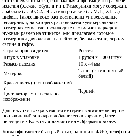
это тканевая этикетка, содержащая информацию о размере
изделия (одежда, обувь и т.п.). Размерники могут содержать
арабские (… 50, 52, 54 …) или римские (… M, L, XL …)
цифры. Также широко распространены универсальные
размерники, на которых расположена «универсальная»
размерная сетка, где производитель отмечает маркером
нужный размер на этикетке. Мы предлагаем готовые
размерники для одежды на нейлоне, белом сатине, черном
сатине и тафте.
Страна производитель
Россия
Штук в упаковке
1 рулон х 1 000 штук
Размер изделия
10 х 44 мм
Тафта (сатин нежный
Материал
белый)
Красочность (цвет изображения)
?
Черный
Цвет, которым напечатано
изображение
Для покупки товара в нашем интернет-магазине выберите
понравившийся товар и добавьте его в корзину. Далее
перейдите в Корзину и нажмите на «Оформить заказ».
Когда оформляете быстрый заказ, напишите ФИО, телефон и