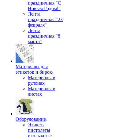
праздничная "С
Новым Годом!"
Лента
праздничная "23
февраля"
Лента
праздничная "8
марта"
Материалы для
этикеток и бирок
Материалы в
рулонах
Материалы в
листах
Оборудование
Этикет-
пистолеты
игольчатые