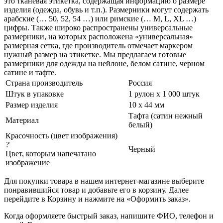
это тканевая этикетка, содержащая информацию о размере
изделия (одежда, обувь и т.п.). Размерники могут содержать
арабские (… 50, 52, 54 …) или римские (… M, L, XL …)
цифры. Также широко распространены универсальные
размерники, на которых расположена «универсальная»
размерная сетка, где производитель отмечает маркером
нужный размер на этикетке. Мы предлагаем готовые
размерники для одежды на нейлоне, белом сатине, черном
сатине и тафте.
Страна производитель
Россия
Штук в упаковке
1 рулон х 1 000 штук
Размер изделия
10 х 44 мм
Тафта (сатин нежный
Материал
белый)
Красочность (цвет изображения)
?
Черный
Цвет, которым напечатано
изображение
Для покупки товара в нашем интернет-магазине выберите
понравившийся товар и добавьте его в корзину. Далее
перейдите в Корзину и нажмите на «Оформить заказ».
Когда оформляете быстрый заказ, напишите ФИО, телефон и