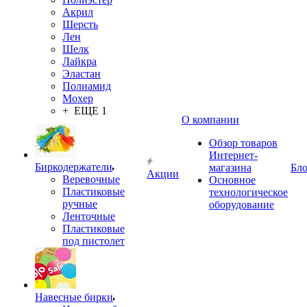
Акрил
Шерсть
Лен
Шелк
Лайкра
Эластан
Полиамид
Мохер
+ ЕЩЕ 1
О компании
Обзор товаров
Интернет-
Биркодержатели
магазина
Бло
Акции
Веревочные
Основное
Пластиковые
технологическое
ручные
оборудование
Ленточные
Пластиковые
под пистолет
Навесные бирки