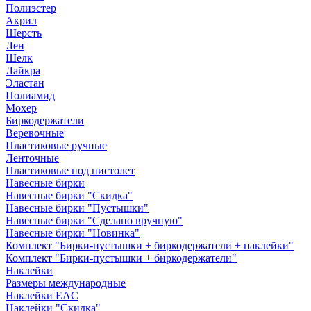
Полиэстер
Акрил
Шерсть
Лен
Шелк
Лайкра
Эластан
Полиамид
Мохер
Биркодержатели
Веревочные
Пластиковые ручные
Ленточные
Пластиковые под пистолет
Навесные бирки
Навесные бирки "Скидка"
Навесные бирки "Пустышки"
Навесные бирки "Сделано вручную"
Навесные бирки "Новинка"
Комплект "Бирки-пустышки + биркодержатели + наклейки"
Комплект "Бирки-пустышки + биркодержатели"
Наклейки
Размеры международные
Наклейки EAC
Наклейки "Скидка"