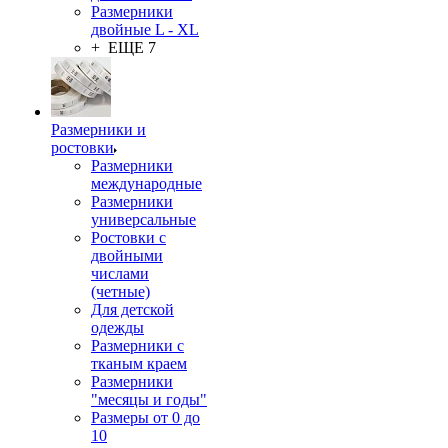
Размерники
двойные L - XL
+ ЕЩЕ 7
Размерники и
ростовки
Размерники
международные
Размерники
универсальные
Ростовки с
двойными
числами
(четные)
Для детской
одежды
Размерники с
тканым краем
Размерники
"месяцы и годы"
Размеры от 0 до
10