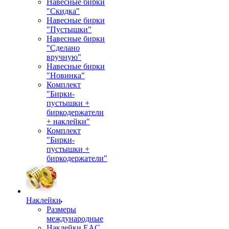
Навесные бирки
"Скидка"
Навесные бирки
"Пустышки"
Навесные бирки
"Сделано
вручную"
Навесные бирки
"Новинка"
Комплект
"Бирки-
пустышки +
биркодержатели
+ наклейки"
Комплект
"Бирки-
пустышки +
биркодержатели"
Наклейки
Размеры
международные
Наклейки EAC