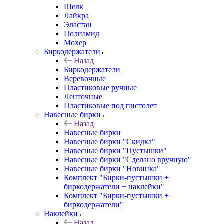
Шелк
Лайкра
Эластан
Полиамид
Мохер
Биркодержатели
Назад
Биркодержатели
Веревочные
Пластиковые ручные
Ленточные
Пластиковые под пистолет
Навесные бирки
Назад
Навесные бирки
Навесные бирки "Скидка"
Навесные бирки "Пустышки"
Навесные бирки "Сделано вручную"
Навесные бирки "Новинка"
Комплект "Бирки-пустышки +
биркодержатели + наклейки"
Комплект "Бирки-пустышки +
биркодержатели"
Наклейки
Назад