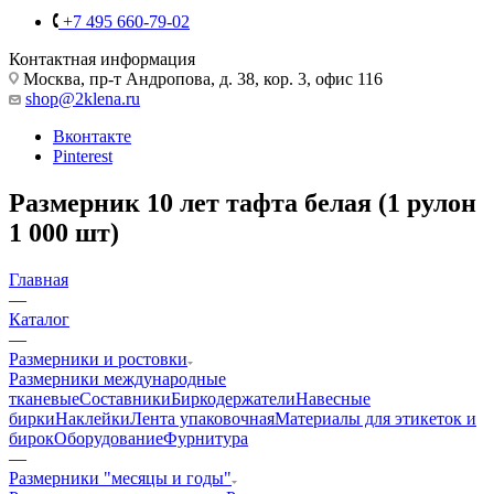
+7 495 660-79-02
Контактная информация
Москва, пр-т Андропова, д. 38, кор. 3, офис 116
shop@2klena.ru
Вконтакте
Pinterest
Размерник 10 лет тафта белая (1 рулон
1 000 шт)
Главная
—
Каталог
—
Размерники и ростовки
Размерники международные
тканевые
Составники
Биркодержатели
Навесные
бирки
Наклейки
Лента упаковочная
Материалы для этикеток и
бирок
Оборудование
Фурнитура
—
Размерники "месяцы и годы"