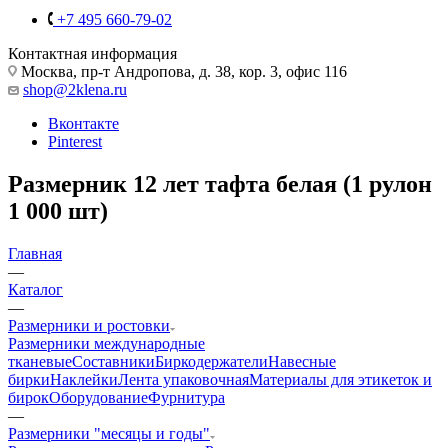
+7 495 660-79-02
Контактная информация
Москва, пр-т Андропова, д. 38, кор. 3, офис 116
shop@2klena.ru
Вконтакте
Pinterest
Размерник 12 лет тафта белая (1 рулон
1 000 шт)
Главная
—
Каталог
—
Размерники и ростовки
Размерники международные
тканевые
Составники
Биркодержатели
Навесные
бирки
Наклейки
Лента упаковочная
Материалы для этикеток и
бирок
Оборудование
Фурнитура
—
Размерники "месяцы и годы"