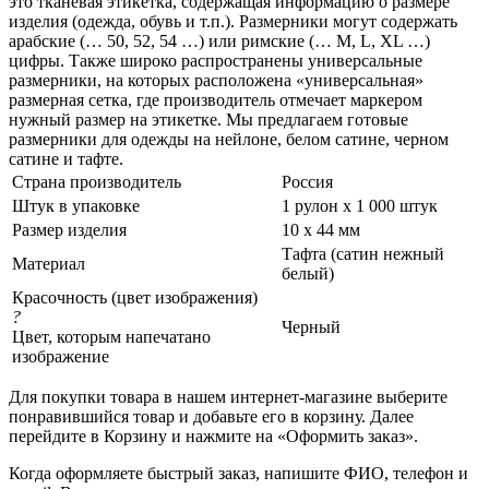
это тканевая этикетка, содержащая информацию о размере
изделия (одежда, обувь и т.п.). Размерники могут содержать
арабские (… 50, 52, 54 …) или римские (… M, L, XL …)
цифры. Также широко распространены универсальные
размерники, на которых расположена «универсальная»
размерная сетка, где производитель отмечает маркером
нужный размер на этикетке. Мы предлагаем готовые
размерники для одежды на нейлоне, белом сатине, черном
сатине и тафте.
Страна производитель
Россия
Штук в упаковке
1 рулон х 1 000 штук
Размер изделия
10 х 44 мм
Тафта (сатин нежный
Материал
белый)
Красочность (цвет изображения)
?
Черный
Цвет, которым напечатано
изображение
Для покупки товара в нашем интернет-магазине выберите
понравившийся товар и добавьте его в корзину. Далее
перейдите в Корзину и нажмите на «Оформить заказ».
Когда оформляете быстрый заказ, напишите ФИО, телефон и