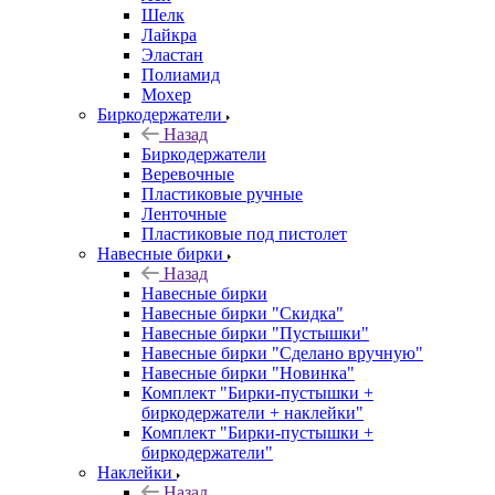
Шелк
Лайкра
Эластан
Полиамид
Мохер
Биркодержатели
Назад
Биркодержатели
Веревочные
Пластиковые ручные
Ленточные
Пластиковые под пистолет
Навесные бирки
Назад
Навесные бирки
Навесные бирки "Скидка"
Навесные бирки "Пустышки"
Навесные бирки "Сделано вручную"
Навесные бирки "Новинка"
Комплект "Бирки-пустышки +
биркодержатели + наклейки"
Комплект "Бирки-пустышки +
биркодержатели"
Наклейки
Назад