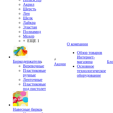
Акрил
Шерсть
Лен
Шелк
Лайкра
Эластан
Полиамид
Мохер
+ ЕЩЕ 1
О компании
Обзор товаров
Интернет-
Биркодержатели
магазина
Бло
Акции
Веревочные
Основное
Пластиковые
технологическое
ручные
оборудование
Ленточные
Пластиковые
под пистолет
Навесные бирки