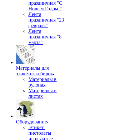
праздничная "С
Новым Годом!"
Лента
праздничная "23
февраля"
Лента
праздничная "8
марта"
Материалы для
этикеток и бирок
Материалы в
рулонах
Материалы в
листах
Оборудование
Этикет-
пистолеты
игольчатые