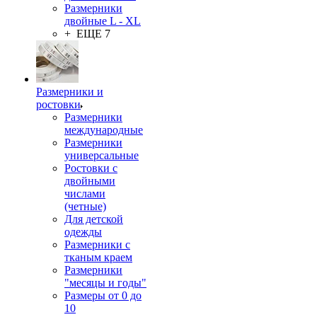
Размерники
двойные L - XL
+ ЕЩЕ 7
Размерники и
ростовки
Размерники
международные
Размерники
универсальные
Ростовки с
двойными
числами
(четные)
Для детской
одежды
Размерники с
тканым краем
Размерники
"месяцы и годы"
Размеры от 0 до
10