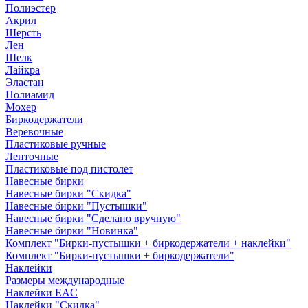
Полиэстер
Акрил
Шерсть
Лен
Шелк
Лайкра
Эластан
Полиамид
Мохер
Биркодержатели
Веревочные
Пластиковые ручные
Ленточные
Пластиковые под пистолет
Навесные бирки
Навесные бирки "Скидка"
Навесные бирки "Пустышки"
Навесные бирки "Сделано вручную"
Навесные бирки "Новинка"
Комплект "Бирки-пустышки + биркодержатели + наклейки"
Комплект "Бирки-пустышки + биркодержатели"
Наклейки
Размеры международные
Наклейки EAC
Наклейки "Скидка"