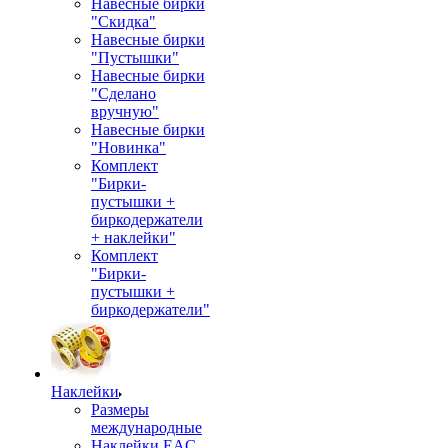
Навесные бирки
"Скидка"
Навесные бирки
"Пустышки"
Навесные бирки
"Сделано
вручную"
Навесные бирки
"Новинка"
Комплект
"Бирки-
пустышки +
биркодержатели
+ наклейки"
Комплект
"Бирки-
пустышки +
биркодержатели"
Наклейки
Размеры
международные
Наклейки EAC