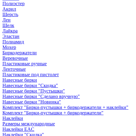
Полиэстер
Акрил
Шерсть
Лен
Шелк
Лайкра
Эластан
Полиамид
Мохер
Биркодержатели
Веревочные
Пластиковые ручные
Ленточные
Пластиковые под пистолет
Навесные бирки
Навесные бирки "Скидка"
Навесные бирки "Пустышки"
Навесные бирки "Сделано вручную"
Навесные бирки "Новинка"
Комплект "Бирки-пустышки + биркодержатели + наклейки"
Комплект "Бирки-пустышки + биркодержатели"
Наклейки
Размеры международные
Наклейки EAC
Наклейки "Скидка"