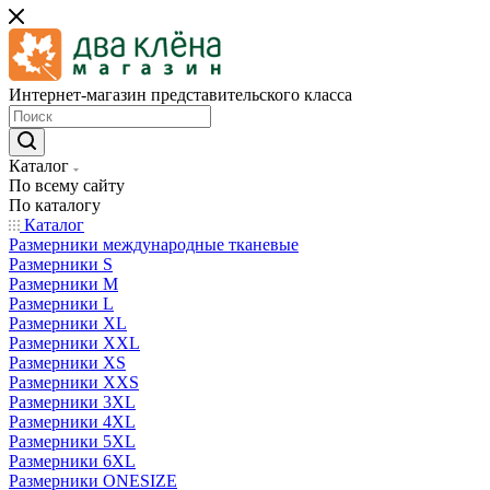
Интернет-магазин представительского класса
Каталог
По всему сайту
По каталогу
Каталог
Размерники международные тканевые
Размерники S
Размерники M
Размерники L
Размерники XL
Размерники XXL
Размерники XS
Размерники XXS
Размерники 3XL
Размерники 4XL
Размерники 5XL
Размерники 6XL
Размерники ONESIZE