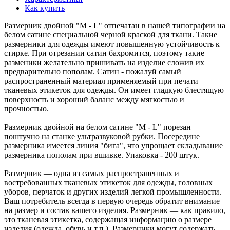
Как купить
Размерник двойной "M - L" отпечатан в нашей типографии на
белом сатине специальной черной краской для ткани. Такие
размерники для одежды имеют повышенную устойчивость к
стирке. При отрезании сатин бахромится, поэтому такие
разменики желательно пришивать на изделие сложив их
предварительно пополам. Сатин - пожалуй самый
распространенный материал применяемый при печати
тканевых этикеток для одежды. Он имеет гладкую блестящую
поверхность и хороший баланс между мягкостью и
прочностью.
Размерник двойной на белом сатине "M - L" порезан
поштучно на станке ультразвуковой рубки. Посередине
размерника имеется линия "бига", что упрощает складывание
размерника пополам при вшивке. Упаковка - 200 штук.
Размерник — одна из самых распространенных и
востребованных тканевых этикеток для одежды, головных
уборов, перчаток и других изделий легкой промышленности.
Ваш потребитель всегда в первую очередь обратит внимание
на размер и состав вашего изделия. Размерник — как правило,
это тканевая этикетка, содержащая информацию о размере
изделия (одежда, обувь и т.п.). Размерники могут содержать