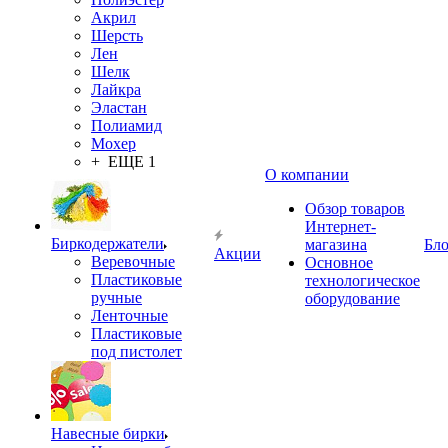
Акрил
Шерсть
Лен
Шелк
Лайкра
Эластан
Полиамид
Мохер
+ ЕЩЕ 1
О компании
Обзор товаров
Интернет-
Биркодержатели
магазина
Бло
Акции
Веревочные
Основное
Пластиковые
технологическое
ручные
оборудование
Ленточные
Пластиковые
под пистолет
Навесные бирки