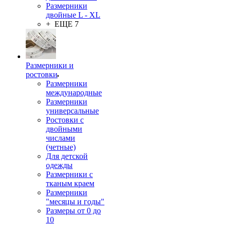
Размерники
двойные L - XL
+ ЕЩЕ 7
Размерники и
ростовки
Размерники
международные
Размерники
универсальные
Ростовки с
двойными
числами
(четные)
Для детской
одежды
Размерники с
тканым краем
Размерники
"месяцы и годы"
Размеры от 0 до
10