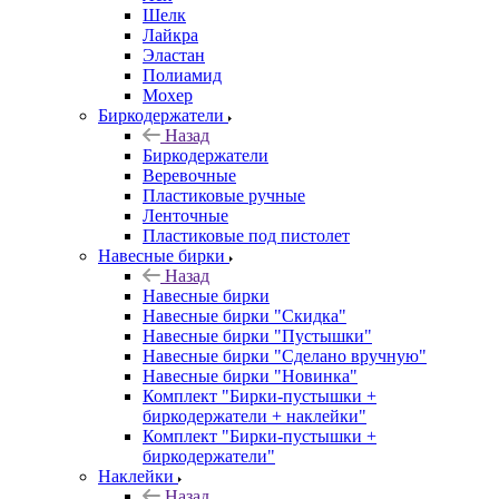
Шелк
Лайкра
Эластан
Полиамид
Мохер
Биркодержатели
Назад
Биркодержатели
Веревочные
Пластиковые ручные
Ленточные
Пластиковые под пистолет
Навесные бирки
Назад
Навесные бирки
Навесные бирки "Скидка"
Навесные бирки "Пустышки"
Навесные бирки "Сделано вручную"
Навесные бирки "Новинка"
Комплект "Бирки-пустышки +
биркодержатели + наклейки"
Комплект "Бирки-пустышки +
биркодержатели"
Наклейки
Назад