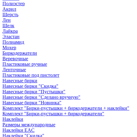
Полиэстер
Акрил
Шерсть
Лен
Шелк
Лайкра
Эластан
Полиамид
Мохер
Биркодержатели
Веревочные
Пластиковые ручные
Ленточные
Пластиковые под пистолет
Навесные бирки
Навесные бирки "Скидка"
Навесные бирки "Пустышки"
Навесные бирки "Сделано вручную"
Навесные бирки "Новинка"
Комплект "Бирки-пустышки + биркодержатели + наклейки"
Комплект "Бирки-пустышки + биркодержатели"
Наклейки
Размеры международные
Наклейки EAC
Наклейки "Скидка"