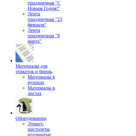
праздничная "С
Новым Годом!"
Лента
праздничная "23
февраля"
Лента
праздничная "8
марта"
Материалы для
этикеток и бирок
Материалы в
рулонах
Материалы в
листах
Оборудование
Этикет-
пистолеты
игольчатые