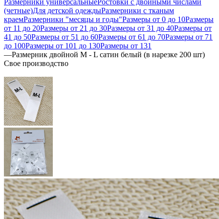
Размерники универсальные
Ростовки с двойными числами
(четные)
Для детской одежды
Размерники с тканым
краем
Размерники "месяцы и годы"
Размеры от 0 до 10
Размеры
от 11 до 20
Размеры от 21 до 30
Размеры от 31 до 40
Размеры от
41 до 50
Размеры от 51 до 60
Размеры от 61 до 70
Размеры от 71
до 100
Размеры от 101 до 130
Размеры от 131
—
Размерник двойной M - L сатин белый (в нарезке 200 шт)
Свое производство