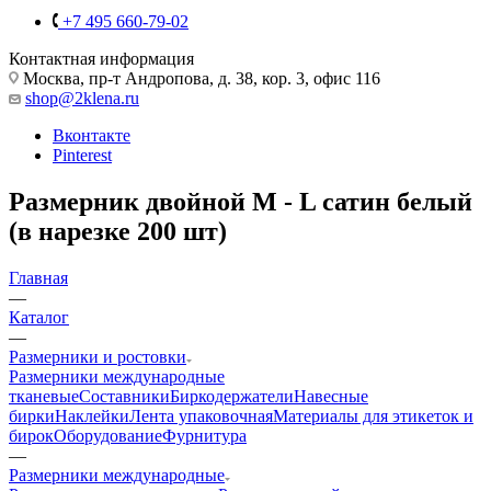
+7 495 660-79-02
Контактная информация
Москва, пр-т Андропова, д. 38, кор. 3, офис 116
shop@2klena.ru
Вконтакте
Pinterest
Размерник двойной M - L сатин белый
(в нарезке 200 шт)
Главная
—
Каталог
—
Размерники и ростовки
Размерники международные
тканевые
Составники
Биркодержатели
Навесные
бирки
Наклейки
Лента упаковочная
Материалы для этикеток и
бирок
Оборудование
Фурнитура
—
Размерники международные