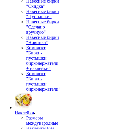
Навесные бирки
"Скидка"
Навесные бирки
"Пустышки"
Навесные бирки
"Сделано
вручную"
Навесные бирки
"Новинка"
Комплект
"Бирки-
пустышки +
биркодержатели
+ наклейки"
Комплект
"Бирки-
пустышки +
биркодержатели"
Наклейки
Размеры
международные
Наклейки EAC