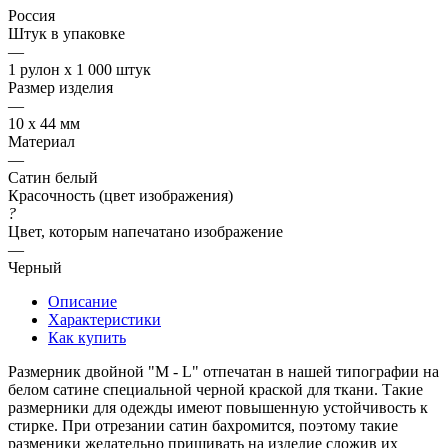
Россия
Штук в упаковке
—
1 рулон х 1 000 штук
Размер изделия
—
10 х 44 мм
Материал
—
Сатин белый
Красочность (цвет изображения)
?
Цвет, которым напечатано изображение
—
Черный
Описание
Характеристики
Как купить
Размерник двойной "M - L" отпечатан в нашей типографии на
белом сатине специальной черной краской для ткани. Такие
размерники для одежды имеют повышенную устойчивость к
стирке. При отрезании сатин бахромится, поэтому такие
разменики желательно пришивать на изделие сложив их