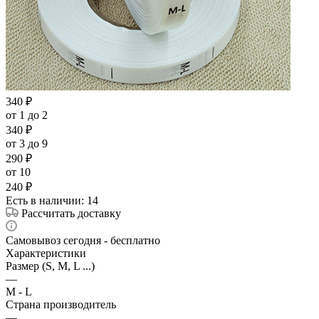
340
₽
от 1 до 2
340
₽
от 3 до 9
290
₽
от 10
240
₽
Есть в наличии
: 14
Рассчитать доставку
Самовывоз сегодня - бесплатно
Характеристики
Размер (S, M, L ...)
—
M - L
Страна производитель
—