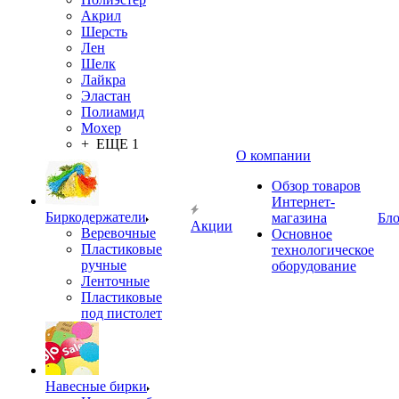
Акрил
Шерсть
Лен
Шелк
Лайкра
Эластан
Полиамид
Мохер
+ ЕЩЕ 1
О компании
Обзор товаров
Интернет-
Биркодержатели
магазина
Бло
Акции
Веревочные
Основное
Пластиковые
технологическое
ручные
оборудование
Ленточные
Пластиковые
под пистолет
Навесные бирки