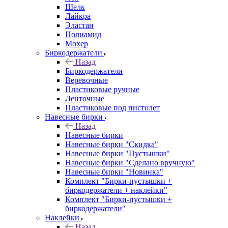
Шелк
Лайкра
Эластан
Полиамид
Мохер
Биркодержатели
Назад
Биркодержатели
Веревочные
Пластиковые ручные
Ленточные
Пластиковые под пистолет
Навесные бирки
Назад
Навесные бирки
Навесные бирки "Скидка"
Навесные бирки "Пустышки"
Навесные бирки "Сделано вручную"
Навесные бирки "Новинка"
Комплект "Бирки-пустышки +
биркодержатели + наклейки"
Комплект "Бирки-пустышки +
биркодержатели"
Наклейки
Назад