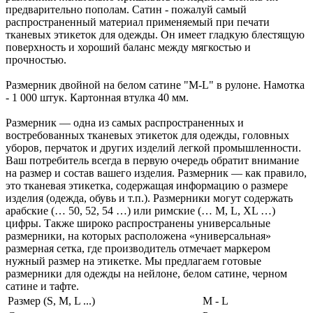
предварительно пополам. Сатин - пожалуй самый
распространенный материал применяемый при печати
тканевых этикеток для одежды. Он имеет гладкую блестящую
поверхность и хороший баланс между мягкостью и
прочностью.
Размерник двойной на белом сатине "M-L" в рулоне. Намотка
- 1 000 штук. Картонная втулка 40 мм.
Размерник — одна из самых распространенных и
востребованных тканевых этикеток для одежды, головных
уборов, перчаток и других изделий легкой промышленности.
Ваш потребитель всегда в первую очередь обратит внимание
на размер и состав вашего изделия. Размерник — как правило,
это тканевая этикетка, содержащая информацию о размере
изделия (одежда, обувь и т.п.). Размерники могут содержать
арабские (… 50, 52, 54 …) или римские (… M, L, XL …)
цифры. Также широко распространены универсальные
размерники, на которых расположена «универсальная»
размерная сетка, где производитель отмечает маркером
нужный размер на этикетке. Мы предлагаем готовые
размерники для одежды на нейлоне, белом сатине, черном
сатине и тафте.
Размер (S, M, L ...)
M - L