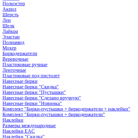
Полиэстер
Акрил
Шерсть
Лен
Шелк
Лайкра
Эластан
Полиамид
Мохер
Биркодержатели
Веревочные
Пластиковые ручные
Ленточные
Пластиковые под пистолет
Навесные бирки
Навесные бирки "Скидка"
Навесные бирки "Пустышки"
Навесные бирки "Сделано вручную"
Навесные бирки "Новинка"
Комплект "Бирки-пустышки + биркодержатели + наклейки"
Комплект "Бирки-пустышки + биркодержатели"
Наклейки
Размеры международные
Наклейки EAC
Наклейки "Скидка"