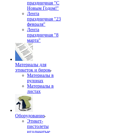
праздничная "С
Новым Годом!"
Лента
праздничная "23
февраля"
Лента
праздничная "8
марта"
Материалы для
этикеток и бирок
Материалы в
рулонах
Материалы в
листах
Оборудование
Этикет-
пистолеты
игольчатые