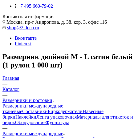
+7 495 660-79-02
Контактная информация
Москва, пр-т Андропова, д. 38, кор. 3, офис 116
shop@2klena.ru
Вконтакте
Pinterest
Размерник двойной M - L сатин белый
(1 рулон 1 000 шт)
Главная
—
Каталог
—
Размерники и ростовки
Размерники международные
тканевые
Составники
Биркодержатели
Навесные
бирки
Наклейки
Лента упаковочная
Материалы для этикеток и
бирок
Оборудование
Фурнитура
—
Размерники международные