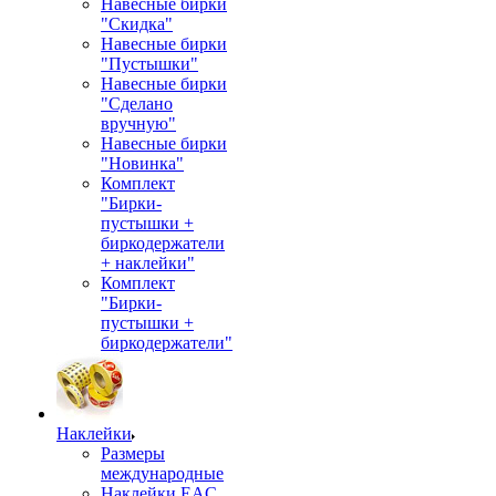
Навесные бирки
"Скидка"
Навесные бирки
"Пустышки"
Навесные бирки
"Сделано
вручную"
Навесные бирки
"Новинка"
Комплект
"Бирки-
пустышки +
биркодержатели
+ наклейки"
Комплект
"Бирки-
пустышки +
биркодержатели"
Наклейки
Размеры
международные
Наклейки EAC