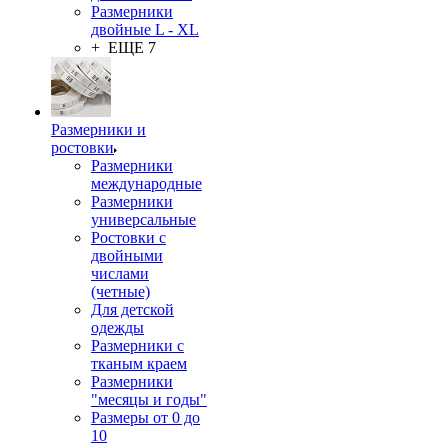
Размерники
двойные L - XL
+ ЕЩЕ 7
Размерники и
ростовки
Размерники
международные
Размерники
универсальные
Ростовки с
двойными
числами
(четные)
Для детской
одежды
Размерники с
тканым краем
Размерники
"месяцы и годы"
Размеры от 0 до
10