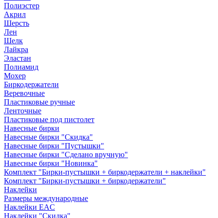
Полиэстер
Акрил
Шерсть
Лен
Шелк
Лайкра
Эластан
Полиамид
Мохер
Биркодержатели
Веревочные
Пластиковые ручные
Ленточные
Пластиковые под пистолет
Навесные бирки
Навесные бирки "Скидка"
Навесные бирки "Пустышки"
Навесные бирки "Сделано вручную"
Навесные бирки "Новинка"
Комплект "Бирки-пустышки + биркодержатели + наклейки"
Комплект "Бирки-пустышки + биркодержатели"
Наклейки
Размеры международные
Наклейки EAC
Наклейки "Скидка"