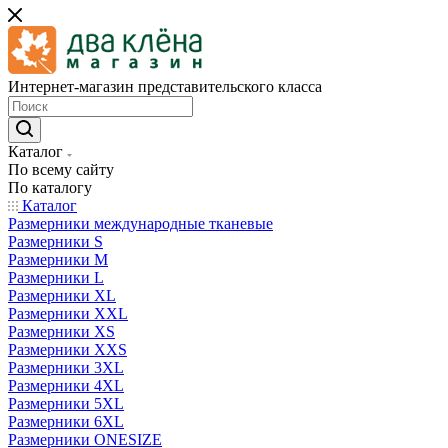
Интернет-магазин представительского класса
Каталог
По всему сайту
По каталогу
Каталог
Размерники международные тканевые
Размерники S
Размерники M
Размерники L
Размерники XL
Размерники XXL
Размерники XS
Размерники XXS
Размерники 3XL
Размерники 4XL
Размерники 5XL
Размерники 6XL
Размерники ONESIZE