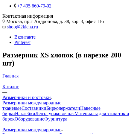
+7 495 660-79-02
Контактная информация
Москва, пр-т Андропова, д. 38, кор. 3, офис 116
shop@2klena.ru
Вконтакте
Pinterest
Размерник XS хлопок (в нарезке 200
шт)
Главная
—
Каталог
—
Размерники и ростовки
Размерники международные
тканевые
Составники
Биркодержатели
Навесные
бирки
Наклейки
Лента упаковочная
Материалы для этикеток и
бирок
Оборудование
Фурнитура
—
Размерники международные