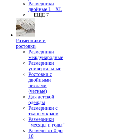
Размерники
двойные L - XL
+ ЕЩЕ 7
Размерники и
ростовки
Размерники
международные
Размерники
универсальные
Ростовки с
двойными
числами
(четные)
Для детской
одежды
Размерники с
тканым краем
Размерники
"месяцы и годы"
Размеры от 0 до
10