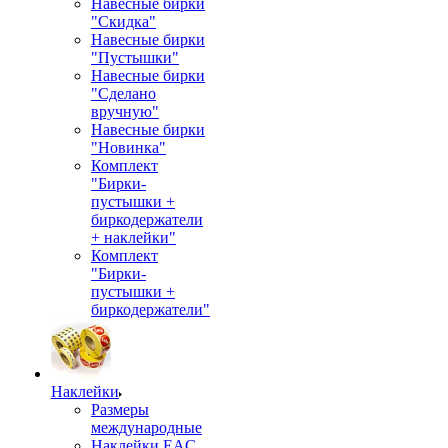
Навесные бирки
"Скидка"
Навесные бирки
"Пустышки"
Навесные бирки
"Сделано
вручную"
Навесные бирки
"Новинка"
Комплект
"Бирки-
пустышки +
биркодержатели
+ наклейки"
Комплект
"Бирки-
пустышки +
биркодержатели"
Наклейки
Размеры
международные
Наклейки EAC