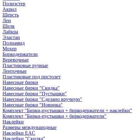
Полиэстер
Акрил
Шерсть
Лен
Шелк
Лайкра
Эластан
Полиамид
Мохер
Биркодержатели
Веревочные
Пластиковые ручные
Ленточные
Пластиковые под пистолет
Навесные бирки
Навесные бирки "Скидка"
Навесные бирки "Пустышки"
Навесные бирки "Сделано вручную"
Навесные бирки "Новинка"
Комплект "Бирки-пустышки + биркодержатели + наклейки"
Комплект "Бирки-пустышки + биркодержатели"
Наклейки
Размеры международные
Наклейки EAC
Наклейки "Скидка"