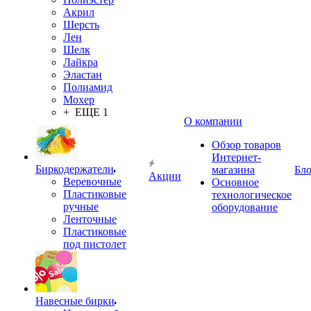
Акрил
Шерсть
Лен
Шелк
Лайкра
Эластан
Полиамид
Мохер
+ ЕЩЕ 1
О компании
Обзор товаров
Интернет-
Биркодержатели
магазина
Бло
Акции
Веревочные
Основное
Пластиковые
технологическое
ручные
оборудование
Ленточные
Пластиковые
под пистолет
Навесные бирки