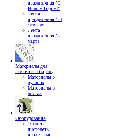
праздничная "С
Новым Годом!"
Лента
праздничная "23
февраля"
Лента
праздничная "8
марта"
Материалы для
этикеток и бирок
Материалы в
рулонах
Материалы в
листах
Оборудование
Этикет-
пистолеты
игольчатые