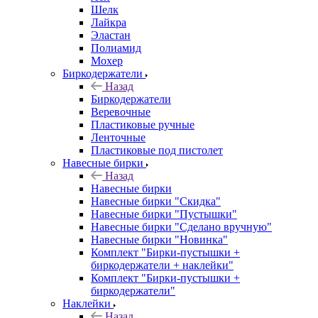
Шелк
Лайкра
Эластан
Полиамид
Мохер
Биркодержатели
Назад
Биркодержатели
Веревочные
Пластиковые ручные
Ленточные
Пластиковые под пистолет
Навесные бирки
Назад
Навесные бирки
Навесные бирки "Скидка"
Навесные бирки "Пустышки"
Навесные бирки "Сделано вручную"
Навесные бирки "Новинка"
Комплект "Бирки-пустышки +
биркодержатели + наклейки"
Комплект "Бирки-пустышки +
биркодержатели"
Наклейки
Назад