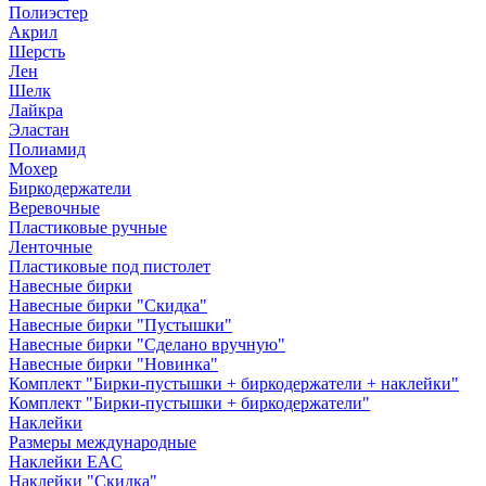
Полиэстер
Акрил
Шерсть
Лен
Шелк
Лайкра
Эластан
Полиамид
Мохер
Биркодержатели
Веревочные
Пластиковые ручные
Ленточные
Пластиковые под пистолет
Навесные бирки
Навесные бирки "Скидка"
Навесные бирки "Пустышки"
Навесные бирки "Сделано вручную"
Навесные бирки "Новинка"
Комплект "Бирки-пустышки + биркодержатели + наклейки"
Комплект "Бирки-пустышки + биркодержатели"
Наклейки
Размеры международные
Наклейки EAC
Наклейки "Скидка"