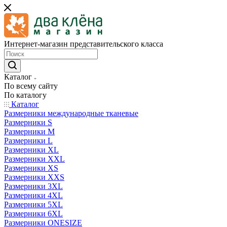
Интернет-магазин представительского класса
Каталог
По всему сайту
По каталогу
Каталог
Размерники международные тканевые
Размерники S
Размерники M
Размерники L
Размерники XL
Размерники XXL
Размерники XS
Размерники XXS
Размерники 3XL
Размерники 4XL
Размерники 5XL
Размерники 6XL
Размерники ONESIZE