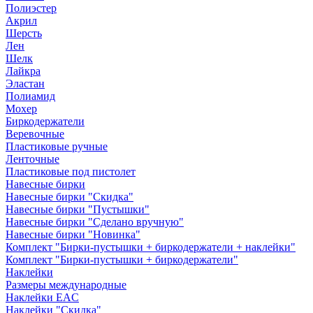
Полиэстер
Акрил
Шерсть
Лен
Шелк
Лайкра
Эластан
Полиамид
Мохер
Биркодержатели
Веревочные
Пластиковые ручные
Ленточные
Пластиковые под пистолет
Навесные бирки
Навесные бирки "Скидка"
Навесные бирки "Пустышки"
Навесные бирки "Сделано вручную"
Навесные бирки "Новинка"
Комплект "Бирки-пустышки + биркодержатели + наклейки"
Комплект "Бирки-пустышки + биркодержатели"
Наклейки
Размеры международные
Наклейки EAC
Наклейки "Скидка"