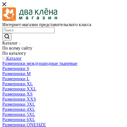
Интернет-магазин представительского класса
Каталог
По всему сайту
По каталогу
Каталог
Размерники международные тканевые
Размерники S
Размерники M
Размерники L
Размерники XL
Размерники XXL
Размерники XS
Размерники XXS
Размерники 3XL
Размерники 4XL
Размерники 5XL
Размерники 6XL
Размерники ONESIZE