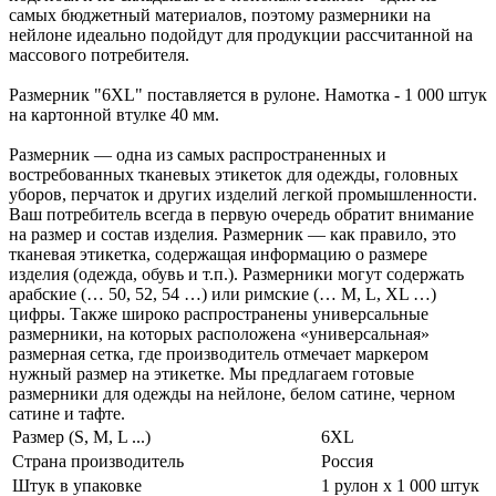
самых бюджетный материалов, поэтому размерники на
нейлоне идеально подойдут для продукции рассчитанной на
массового потребителя.
Размерник "6XL" поставляется в рулоне. Намотка - 1 000 штук
на картонной втулке 40 мм.
Размерник — одна из самых распространенных и
востребованных тканевых этикеток для одежды, головных
уборов, перчаток и других изделий легкой промышленности.
Ваш потребитель всегда в первую очередь обратит внимание
на размер и состав изделия. Размерник — как правило, это
тканевая этикетка, содержащая информацию о размере
изделия (одежда, обувь и т.п.). Размерники могут содержать
арабские (… 50, 52, 54 …) или римские (… M, L, XL …)
цифры. Также широко распространены универсальные
размерники, на которых расположена «универсальная»
размерная сетка, где производитель отмечает маркером
нужный размер на этикетке. Мы предлагаем готовые
размерники для одежды на нейлоне, белом сатине, черном
сатине и тафте.
Размер (S, M, L ...)
6XL
Страна производитель
Россия
Штук в упаковке
1 рулон х 1 000 штук