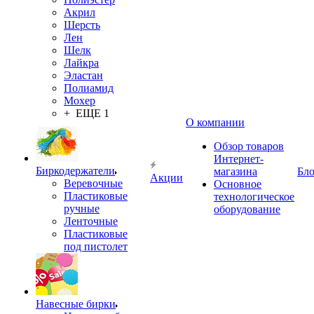
Акрил
Шерсть
Лен
Шелк
Лайкра
Эластан
Полиамид
Мохер
+ ЕЩЕ 1
О компании
Обзор товаров
Интернет-
Биркодержатели
магазина
Бло
Акции
Веревочные
Основное
Пластиковые
технологическое
ручные
оборудование
Ленточные
Пластиковые
под пистолет
Навесные бирки