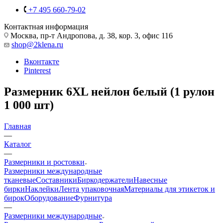
+7 495 660-79-02
Контактная информация
Москва, пр-т Андропова, д. 38, кор. 3, офис 116
shop@2klena.ru
Вконтакте
Pinterest
Размерник 6XL нейлон белый (1 рулон
1 000 шт)
Главная
—
Каталог
—
Размерники и ростовки
Размерники международные
тканевые
Составники
Биркодержатели
Навесные
бирки
Наклейки
Лента упаковочная
Материалы для этикеток и
бирок
Оборудование
Фурнитура
—
Размерники международные