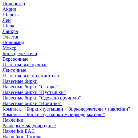
Полиэстер
Акрил
Шерсть
Лен
Шелк
Лайкра
Эластан
Полиамид
Мохер
Биркодержатели
Веревочные
Пластиковые ручные
Ленточные
Пластиковые под пистолет
Навесные бирки
Навесные бирки "Скидка"
Навесные бирки "Пустышки"
Навесные бирки "Сделано вручную"
Навесные бирки "Новинка"
Комплект "Бирки-пустышки + биркодержатели + наклейки"
Комплект "Бирки-пустышки + биркодержатели"
Наклейки
Размеры международные
Наклейки EAC
Наклейки "Скидка"