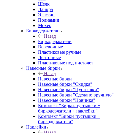
Шелк
Лайкра
Эластан
Полиамид
Мохер
Биркодержатели
Назад
Биркодержатели
Веревочные
Пластиковые ручные
Ленточные
Пластиковые под пистолет
Навесные бирки
Назад
Навесные бирки
Навесные бирки "Скидка"
Навесные бирки "Пустышки"
Навесные бирки "Сделано вручную"
Навесные бирки "Новинка"
Комплект "Бирки-пустышки +
биркодержатели + наклейки"
Комплект "Бирки-пустышки +
биркодержатели"
Наклейки
Назад