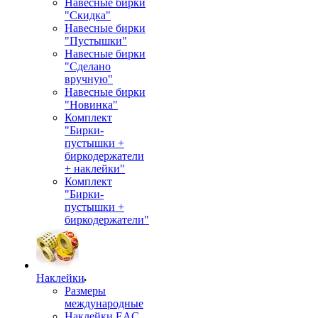
Навесные бирки
"Скидка"
Навесные бирки
"Пустышки"
Навесные бирки
"Сделано
вручную"
Навесные бирки
"Новинка"
Комплект
"Бирки-
пустышки +
биркодержатели
+ наклейки"
Комплект
"Бирки-
пустышки +
биркодержатели"
Наклейки
Размеры
международные
Наклейки EAC