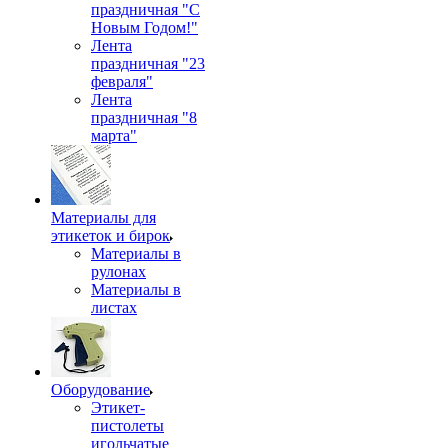
праздничная "С
Новым Годом!"
Лента
праздничная "23
февраля"
Лента
праздничная "8
марта"
Материалы для
этикеток и бирок
Материалы в
рулонах
Материалы в
листах
Оборудование
Этикет-
пистолеты
игольчатые