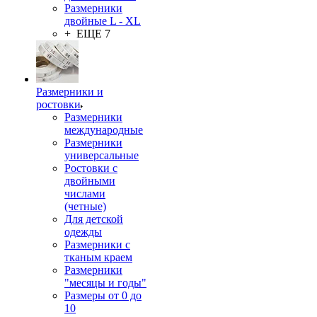
Размерники
двойные L - XL
+ ЕЩЕ 7
Размерники и
ростовки
Размерники
международные
Размерники
универсальные
Ростовки с
двойными
числами
(четные)
Для детской
одежды
Размерники с
тканым краем
Размерники
"месяцы и годы"
Размеры от 0 до
10