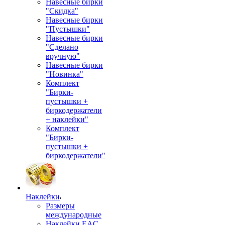
Навесные бирки
"Скидка"
Навесные бирки
"Пустышки"
Навесные бирки
"Сделано
вручную"
Навесные бирки
"Новинка"
Комплект
"Бирки-
пустышки +
биркодержатели
+ наклейки"
Комплект
"Бирки-
пустышки +
биркодержатели"
Наклейки
Размеры
международные
Наклейки EAC