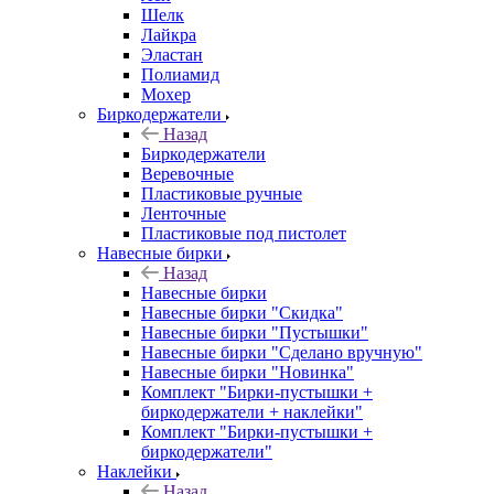
Шелк
Лайкра
Эластан
Полиамид
Мохер
Биркодержатели
Назад
Биркодержатели
Веревочные
Пластиковые ручные
Ленточные
Пластиковые под пистолет
Навесные бирки
Назад
Навесные бирки
Навесные бирки "Скидка"
Навесные бирки "Пустышки"
Навесные бирки "Сделано вручную"
Навесные бирки "Новинка"
Комплект "Бирки-пустышки +
биркодержатели + наклейки"
Комплект "Бирки-пустышки +
биркодержатели"
Наклейки
Назад