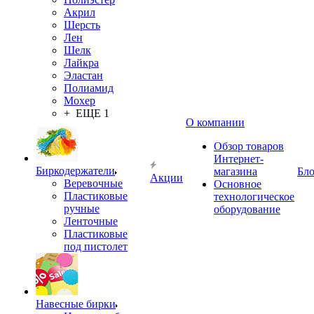
Акрил
Шерсть
Лен
Шелк
Лайкра
Эластан
Полиамид
Мохер
+ ЕЩЕ 1
О компании
Обзор товаров
Интернет-
Биркодержатели
магазина
Бло
Акции
Веревочные
Основное
Пластиковые
технологическое
ручные
оборудование
Ленточные
Пластиковые
под пистолет
Навесные бирки