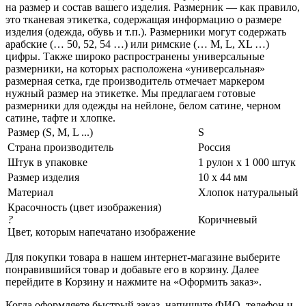
на размер и состав вашего изделия. Размерник — как правило,
это тканевая этикетка, содержащая информацию о размере
изделия (одежда, обувь и т.п.). Размерники могут содержать
арабские (… 50, 52, 54 …) или римские (… M, L, XL …)
цифры. Также широко распространены универсальные
размерники, на которых расположена «универсальная»
размерная сетка, где производитель отмечает маркером
нужный размер на этикетке. Мы предлагаем готовые
размерники для одежды на нейлоне, белом сатине, черном
сатине, тафте и хлопке.
Размер (S, M, L ...)
S
Страна производитель
Россия
Штук в упаковке
1 рулон х 1 000 штук
Размер изделия
10 х 44 мм
Материал
Хлопок натуральный
Красочность (цвет изображения)
?
Коричневый
Цвет, которым напечатано изображение
Для покупки товара в нашем интернет-магазине выберите
понравившийся товар и добавьте его в корзину. Далее
перейдите в Корзину и нажмите на «Оформить заказ».
Когда оформляете быстрый заказ, напишите ФИО, телефон и