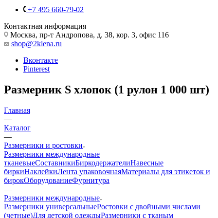
+7 495 660-79-02
Контактная информация
Москва, пр-т Андропова, д. 38, кор. 3, офис 116
shop@2klena.ru
Вконтакте
Pinterest
Размерник S хлопок (1 рулон 1 000 шт)
Главная
—
Каталог
—
Размерники и ростовки
Размерники международные
тканевые
Составники
Биркодержатели
Навесные
бирки
Наклейки
Лента упаковочная
Материалы для этикеток и
бирок
Оборудование
Фурнитура
—
Размерники международные
Размерники универсальные
Ростовки с двойными числами
(четные)
Для детской одежды
Размерники с тканым