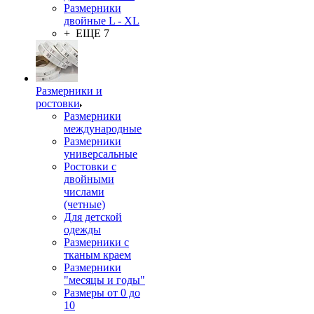
Размерники
двойные L - XL
+ ЕЩЕ 7
Размерники и
ростовки
Размерники
международные
Размерники
универсальные
Ростовки с
двойными
числами
(четные)
Для детской
одежды
Размерники с
тканым краем
Размерники
"месяцы и годы"
Размеры от 0 до
10