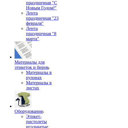
праздничная "С
Новым Годом!"
Лента
праздничная "23
февраля"
Лента
праздничная "8
марта"
Материалы для
этикеток и бирок
Материалы в
рулонах
Материалы в
листах
Оборудование
Этикет-
пистолеты
игольчатые