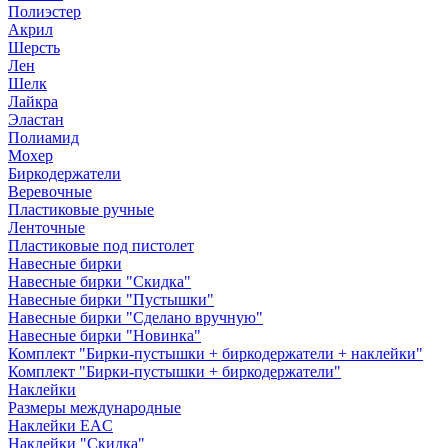
Полиэстер
Акрил
Шерсть
Лен
Шелк
Лайкра
Эластан
Полиамид
Мохер
Биркодержатели
Веревочные
Пластиковые ручные
Ленточные
Пластиковые под пистолет
Навесные бирки
Навесные бирки "Скидка"
Навесные бирки "Пустышки"
Навесные бирки "Сделано вручную"
Навесные бирки "Новинка"
Комплект "Бирки-пустышки + биркодержатели + наклейки"
Комплект "Бирки-пустышки + биркодержатели"
Наклейки
Размеры международные
Наклейки EAC
Наклейки "Скидка"