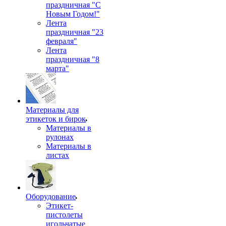
праздничная "С
Новым Годом!"
Лента
праздничная "23
февраля"
Лента
праздничная "8
марта"
Материалы для
этикеток и бирок
Материалы в
рулонах
Материалы в
листах
Оборудование
Этикет-
пистолеты
игольчатые