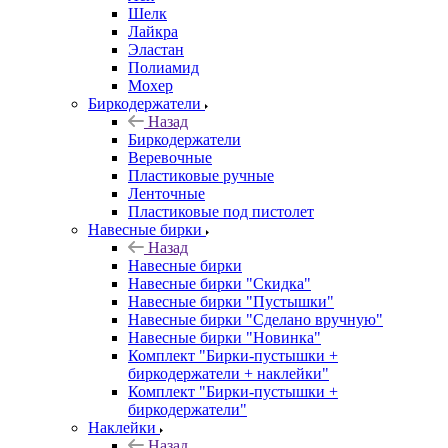
Шелк
Лайкра
Эластан
Полиамид
Мохер
Биркодержатели
Назад
Биркодержатели
Веревочные
Пластиковые ручные
Ленточные
Пластиковые под пистолет
Навесные бирки
Назад
Навесные бирки
Навесные бирки "Скидка"
Навесные бирки "Пустышки"
Навесные бирки "Сделано вручную"
Навесные бирки "Новинка"
Комплект "Бирки-пустышки +
биркодержатели + наклейки"
Комплект "Бирки-пустышки +
биркодержатели"
Наклейки
Назад