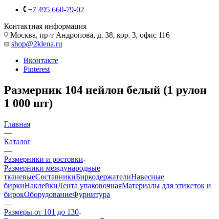
+7 495 660-79-02
Контактная информация
Москва, пр-т Андропова, д. 38, кор. 3, офис 116
shop@2klena.ru
Вконтакте
Pinterest
Размерник 104 нейлон белый (1 рулон
1 000 шт)
Главная
—
Каталог
—
Размерники и ростовки
Размерники международные
тканевые
Составники
Биркодержатели
Навесные
бирки
Наклейки
Лента упаковочная
Материалы для этикеток и
бирок
Оборудование
Фурнитура
—
Размеры от 101 до 130