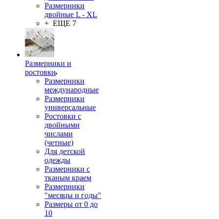
Размерники
двойные L - XL
+ ЕЩЕ 7
Размерники и
ростовки
Размерники
международные
Размерники
универсальные
Ростовки с
двойными
числами
(четные)
Для детской
одежды
Размерники с
тканым краем
Размерники
"месяцы и годы"
Размеры от 0 до
10