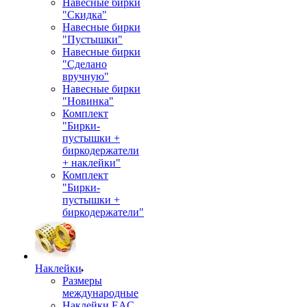
Навесные бирки
"Скидка"
Навесные бирки
"Пустышки"
Навесные бирки
"Сделано
вручную"
Навесные бирки
"Новинка"
Комплект
"Бирки-
пустышки +
биркодержатели
+ наклейки"
Комплект
"Бирки-
пустышки +
биркодержатели"
Наклейки
Размеры
международные
Наклейки EAC