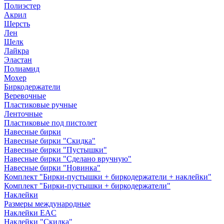
Полиэстер
Акрил
Шерсть
Лен
Шелк
Лайкра
Эластан
Полиамид
Мохер
Биркодержатели
Веревочные
Пластиковые ручные
Ленточные
Пластиковые под пистолет
Навесные бирки
Навесные бирки "Скидка"
Навесные бирки "Пустышки"
Навесные бирки "Сделано вручную"
Навесные бирки "Новинка"
Комплект "Бирки-пустышки + биркодержатели + наклейки"
Комплект "Бирки-пустышки + биркодержатели"
Наклейки
Размеры международные
Наклейки EAC
Наклейки "Скидка"