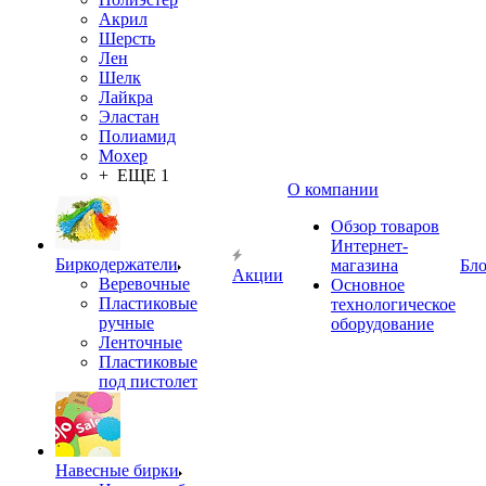
Акрил
Шерсть
Лен
Шелк
Лайкра
Эластан
Полиамид
Мохер
+ ЕЩЕ 1
О компании
Обзор товаров
Интернет-
Биркодержатели
магазина
Бло
Акции
Веревочные
Основное
Пластиковые
технологическое
ручные
оборудование
Ленточные
Пластиковые
под пистолет
Навесные бирки