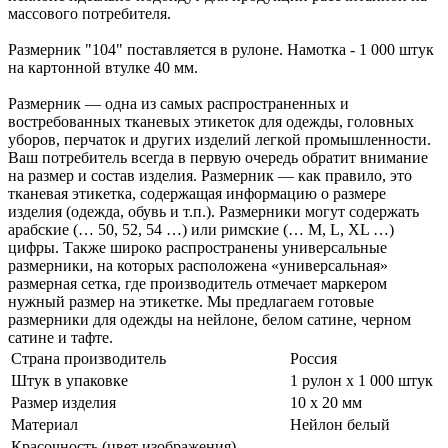
массового потребителя.
Размерник "104" поставляется в рулоне. Намотка - 1 000 штук
на картонной втулке 40 мм.
Размерник — одна из самых распространенных и
востребованных тканевых этикеток для одежды, головных
уборов, перчаток и других изделий легкой промышленности.
Ваш потребитель всегда в первую очередь обратит внимание
на размер и состав изделия. Размерник — как правило, это
тканевая этикетка, содержащая информацию о размере
изделия (одежда, обувь и т.п.). Размерники могут содержать
арабские (… 50, 52, 54 …) или римские (… M, L, XL …)
цифры. Также широко распространены универсальные
размерники, на которых расположена «универсальная»
размерная сетка, где производитель отмечает маркером
нужный размер на этикетке. Мы предлагаем готовые
размерники для одежды на нейлоне, белом сатине, черном
сатине и тафте.
Страна производитель
Россия
Штук в упаковке
1 рулон х 1 000 штук
Размер изделия
10 х 20 мм
Материал
Нейлон белый
Красочность (цвет изображения)