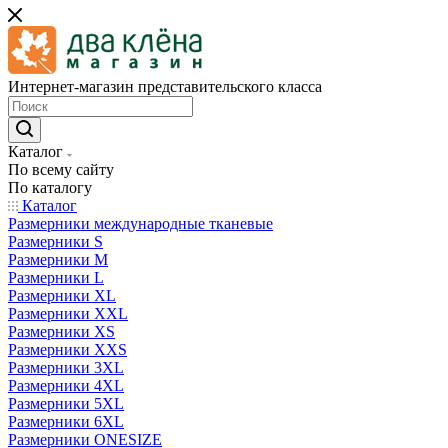
Интернет-магазин представительского класса
Каталог
По всему сайту
По каталогу
Каталог
Размерники международные тканевые
Размерники S
Размерники M
Размерники L
Размерники XL
Размерники XXL
Размерники XS
Размерники XXS
Размерники 3XL
Размерники 4XL
Размерники 5XL
Размерники 6XL
Размерники ONESIZE