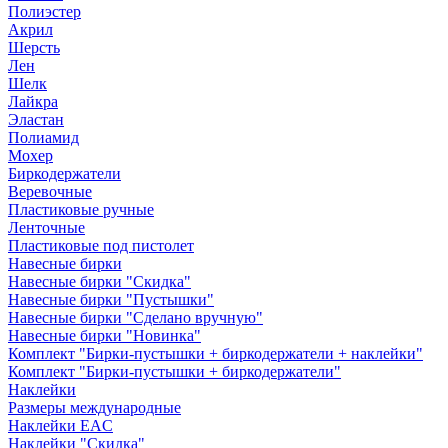
Полиэстер
Акрил
Шерсть
Лен
Шелк
Лайкра
Эластан
Полиамид
Мохер
Биркодержатели
Веревочные
Пластиковые ручные
Ленточные
Пластиковые под пистолет
Навесные бирки
Навесные бирки "Скидка"
Навесные бирки "Пустышки"
Навесные бирки "Сделано вручную"
Навесные бирки "Новинка"
Комплект "Бирки-пустышки + биркодержатели + наклейки"
Комплект "Бирки-пустышки + биркодержатели"
Наклейки
Размеры международные
Наклейки EAC
Наклейки "Скидка"