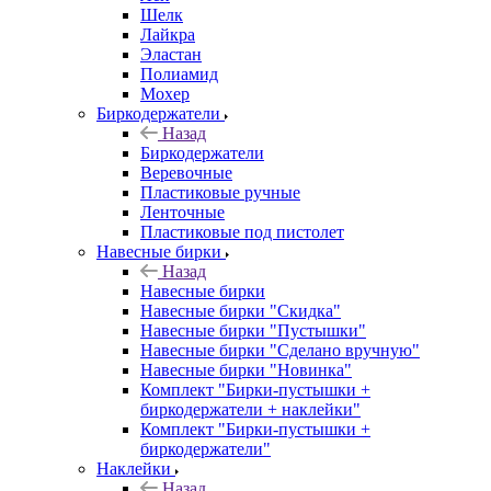
Шелк
Лайкра
Эластан
Полиамид
Мохер
Биркодержатели
Назад
Биркодержатели
Веревочные
Пластиковые ручные
Ленточные
Пластиковые под пистолет
Навесные бирки
Назад
Навесные бирки
Навесные бирки "Скидка"
Навесные бирки "Пустышки"
Навесные бирки "Сделано вручную"
Навесные бирки "Новинка"
Комплект "Бирки-пустышки +
биркодержатели + наклейки"
Комплект "Бирки-пустышки +
биркодержатели"
Наклейки
Назад