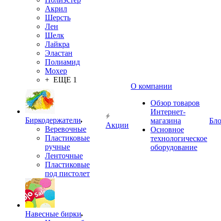
Акрил
Шерсть
Лен
Шелк
Лайкра
Эластан
Полиамид
Мохер
+ ЕЩЕ 1
О компании
Обзор товаров
Интернет-
Биркодержатели
магазина
Бло
Акции
Веревочные
Основное
Пластиковые
технологическое
ручные
оборудование
Ленточные
Пластиковые
под пистолет
Навесные бирки