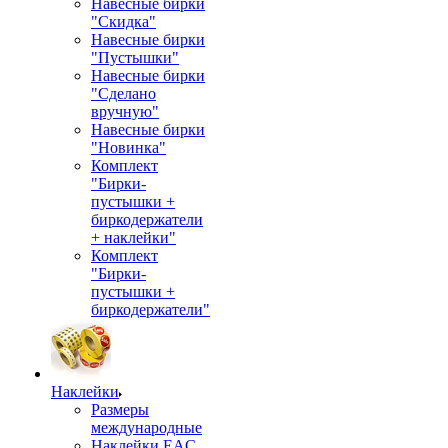
Навесные бирки
"Скидка"
Навесные бирки
"Пустышки"
Навесные бирки
"Сделано
вручную"
Навесные бирки
"Новинка"
Комплект
"Бирки-
пустышки +
биркодержатели
+ наклейки"
Комплект
"Бирки-
пустышки +
биркодержатели"
Наклейки
Размеры
международные
Наклейки EAC