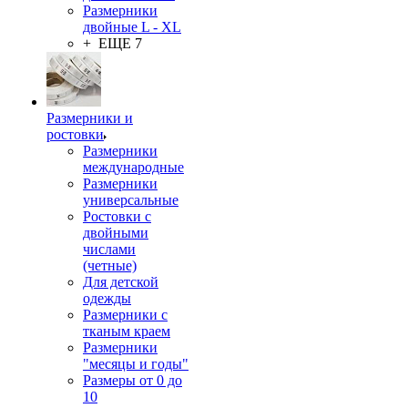
Размерники
двойные L - XL
+ ЕЩЕ 7
Размерники и
ростовки
Размерники
международные
Размерники
универсальные
Ростовки с
двойными
числами
(четные)
Для детской
одежды
Размерники с
тканым краем
Размерники
"месяцы и годы"
Размеры от 0 до
10