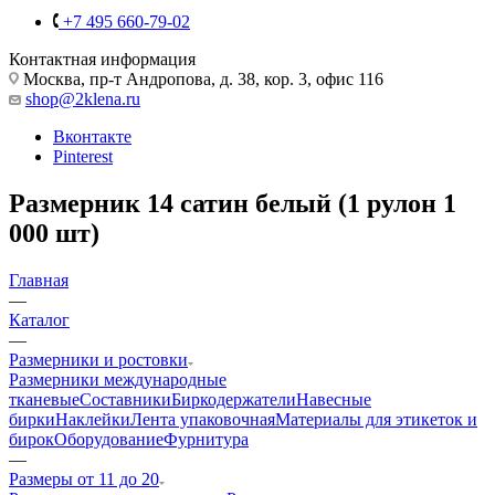
+7 495 660-79-02
Контактная информация
Москва, пр-т Андропова, д. 38, кор. 3, офис 116
shop@2klena.ru
Вконтакте
Pinterest
Размерник 14 сатин белый (1 рулон 1
000 шт)
Главная
—
Каталог
—
Размерники и ростовки
Размерники международные
тканевые
Составники
Биркодержатели
Навесные
бирки
Наклейки
Лента упаковочная
Материалы для этикеток и
бирок
Оборудование
Фурнитура
—
Размеры от 11 до 20