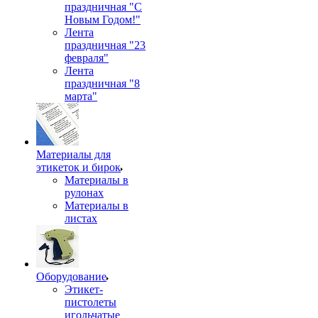
праздничная "С
Новым Годом!"
Лента
праздничная "23
февраля"
Лента
праздничная "8
марта"
Материалы для
этикеток и бирок
Материалы в
рулонах
Материалы в
листах
Оборудование
Этикет-
пистолеты
игольчатые