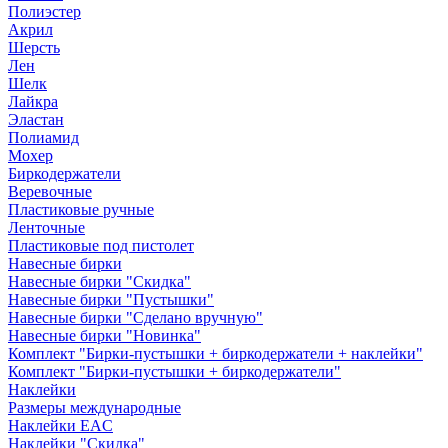
Полиэстер
Акрил
Шерсть
Лен
Шелк
Лайкра
Эластан
Полиамид
Мохер
Биркодержатели
Веревочные
Пластиковые ручные
Ленточные
Пластиковые под пистолет
Навесные бирки
Навесные бирки "Скидка"
Навесные бирки "Пустышки"
Навесные бирки "Сделано вручную"
Навесные бирки "Новинка"
Комплект "Бирки-пустышки + биркодержатели + наклейки"
Комплект "Бирки-пустышки + биркодержатели"
Наклейки
Размеры международные
Наклейки EAC
Наклейки "Скидка"