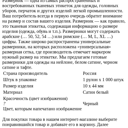
Размерник — одна из самых распространенных и
востребованных тканевых этикеток для одежды, головных
уборов, перчаток и других изделий легкой промышленности.
Ваш потребитель всегда в первую очередь обратит внимание
на размер и состав вашего изделия. Размерник — как правило,
это тканевая этикетка, содержащая информацию о размере
изделия (одежда, обувь и т.п.). Размерники могут содержать
арабские (… 50, 52, 54 …) или римские (… M, L, XL …)
цифры. Также широко распространены универсальные
размерники, на которых расположена «универсальная»
размерная сетка, где производитель отмечает маркером
нужный размер на этикетке. Мы предлагаем готовые
размерники для одежды на нейлоне, белом сатине, черном
сатине и тафте.
Страна производитель
Россия
Штук в упаковке
1 рулон х 1 000 штук
Размер изделия
10 х 44 мм
Материал
Сатин белый
Красочность (цвет изображения)
?
Черный
Цвет, которым напечатано изображение
Для покупки товара в нашем интернет-магазине выберите
понравившийся товар и добавьте его в корзину. Далее