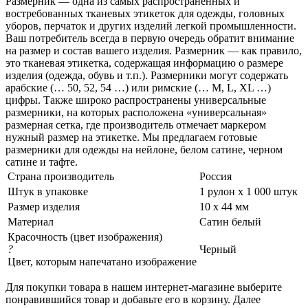
Размерник — одна из самых распространенных и
востребованных тканевых этикеток для одежды, головных
уборов, перчаток и других изделий легкой промышленности.
Ваш потребитель всегда в первую очередь обратит внимание
на размер и состав вашего изделия. Размерник — как правило,
это тканевая этикетка, содержащая информацию о размере
изделия (одежда, обувь и т.п.). Размерники могут содержать
арабские (… 50, 52, 54 …) или римские (… M, L, XL …)
цифры. Также широко распространены универсальные
размерники, на которых расположена «универсальная»
размерная сетка, где производитель отмечает маркером
нужный размер на этикетке. Мы предлагаем готовые
размерники для одежды на нейлоне, белом сатине, черном
сатине и тафте.
Страна производитель
Россия
Штук в упаковке
1 рулон х 1 000 штук
Размер изделия
10 х 44 мм
Материал
Сатин белый
Красочность (цвет изображения)
?
Черный
Цвет, которым напечатано изображение
Для покупки товара в нашем интернет-магазине выберите
понравившийся товар и добавьте его в корзину. Далее