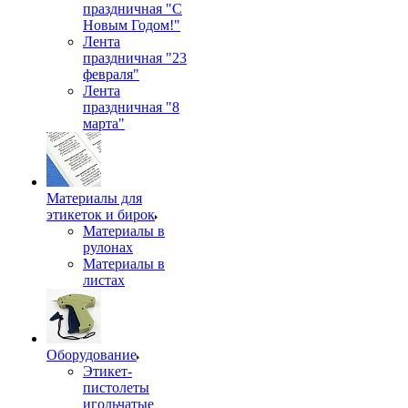
праздничная "С
Новым Годом!"
Лента
праздничная "23
февраля"
Лента
праздничная "8
марта"
Материалы для
этикеток и бирок
Материалы в
рулонах
Материалы в
листах
Оборудование
Этикет-
пистолеты
игольчатые