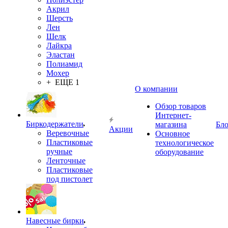
Акрил
Шерсть
Лен
Шелк
Лайкра
Эластан
Полиамид
Мохер
+ ЕЩЕ 1
О компании
Обзор товаров
Интернет-
Биркодержатели
магазина
Бло
Акции
Веревочные
Основное
Пластиковые
технологическое
ручные
оборудование
Ленточные
Пластиковые
под пистолет
Навесные бирки