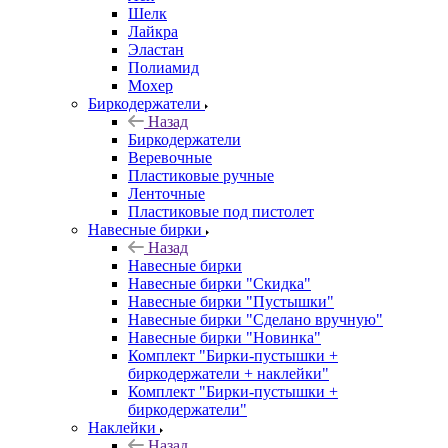
Шелк
Лайкра
Эластан
Полиамид
Мохер
Биркодержатели
Назад
Биркодержатели
Веревочные
Пластиковые ручные
Ленточные
Пластиковые под пистолет
Навесные бирки
Назад
Навесные бирки
Навесные бирки "Скидка"
Навесные бирки "Пустышки"
Навесные бирки "Сделано вручную"
Навесные бирки "Новинка"
Комплект "Бирки-пустышки +
биркодержатели + наклейки"
Комплект "Бирки-пустышки +
биркодержатели"
Наклейки
Назад