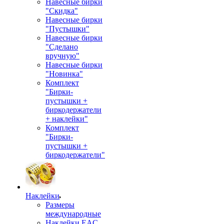
Навесные бирки
"Скидка"
Навесные бирки
"Пустышки"
Навесные бирки
"Сделано
вручную"
Навесные бирки
"Новинка"
Комплект
"Бирки-
пустышки +
биркодержатели
+ наклейки"
Комплект
"Бирки-
пустышки +
биркодержатели"
Наклейки
Размеры
международные
Наклейки EAC