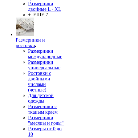
Размерники
двойные L - XL
+ ЕЩЕ 7
Размерники и
ростовки
Размерники
международные
Размерники
универсальные
Ростовки с
двойными
числами
(четные)
Для детской
одежды
Размерники с
тканым краем
Размерники
"месяцы и годы"
Размеры от 0 до
10