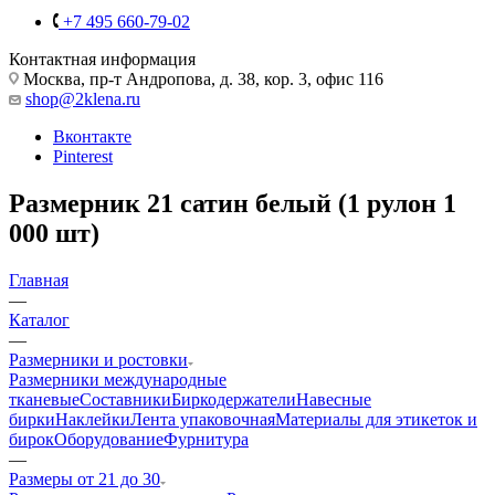
+7 495 660-79-02
Контактная информация
Москва, пр-т Андропова, д. 38, кор. 3, офис 116
shop@2klena.ru
Вконтакте
Pinterest
Размерник 21 сатин белый (1 рулон 1
000 шт)
Главная
—
Каталог
—
Размерники и ростовки
Размерники международные
тканевые
Составники
Биркодержатели
Навесные
бирки
Наклейки
Лента упаковочная
Материалы для этикеток и
бирок
Оборудование
Фурнитура
—
Размеры от 21 до 30