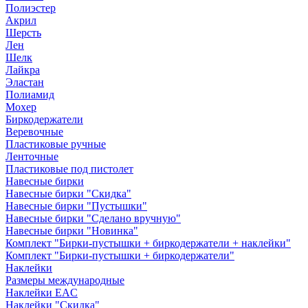
Полиэстер
Акрил
Шерсть
Лен
Шелк
Лайкра
Эластан
Полиамид
Мохер
Биркодержатели
Веревочные
Пластиковые ручные
Ленточные
Пластиковые под пистолет
Навесные бирки
Навесные бирки "Скидка"
Навесные бирки "Пустышки"
Навесные бирки "Сделано вручную"
Навесные бирки "Новинка"
Комплект "Бирки-пустышки + биркодержатели + наклейки"
Комплект "Бирки-пустышки + биркодержатели"
Наклейки
Размеры международные
Наклейки EAC
Наклейки "Скидка"