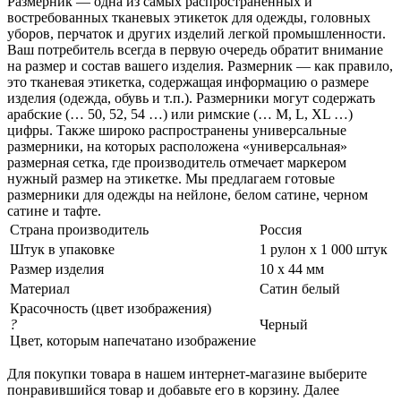
Размерник — одна из самых распространенных и
востребованных тканевых этикеток для одежды, головных
уборов, перчаток и других изделий легкой промышленности.
Ваш потребитель всегда в первую очередь обратит внимание
на размер и состав вашего изделия. Размерник — как правило,
это тканевая этикетка, содержащая информацию о размере
изделия (одежда, обувь и т.п.). Размерники могут содержать
арабские (… 50, 52, 54 …) или римские (… M, L, XL …)
цифры. Также широко распространены универсальные
размерники, на которых расположена «универсальная»
размерная сетка, где производитель отмечает маркером
нужный размер на этикетке. Мы предлагаем готовые
размерники для одежды на нейлоне, белом сатине, черном
сатине и тафте.
Страна производитель
Россия
Штук в упаковке
1 рулон х 1 000 штук
Размер изделия
10 х 44 мм
Материал
Сатин белый
Красочность (цвет изображения)
?
Черный
Цвет, которым напечатано изображение
Для покупки товара в нашем интернет-магазине выберите
понравившийся товар и добавьте его в корзину. Далее