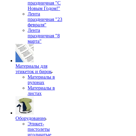
праздничная "С
Новым Годом!"
Лента
праздничная "23
февраля"
Лента
праздничная "8
марта"
Материалы для
этикеток и бирок
Материалы в
рулонах
Материалы в
листах
Оборудование
Этикет-
пистолеты
игольчатые