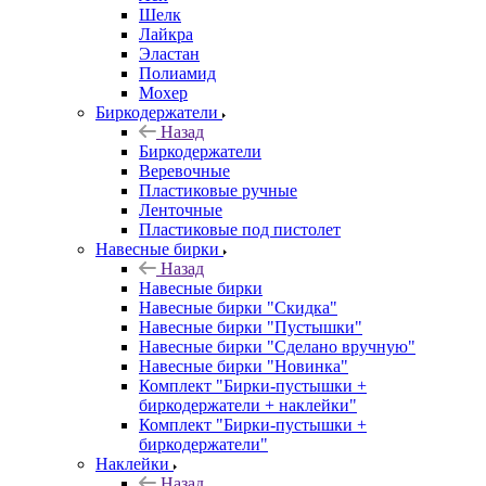
Шелк
Лайкра
Эластан
Полиамид
Мохер
Биркодержатели
Назад
Биркодержатели
Веревочные
Пластиковые ручные
Ленточные
Пластиковые под пистолет
Навесные бирки
Назад
Навесные бирки
Навесные бирки "Скидка"
Навесные бирки "Пустышки"
Навесные бирки "Сделано вручную"
Навесные бирки "Новинка"
Комплект "Бирки-пустышки +
биркодержатели + наклейки"
Комплект "Бирки-пустышки +
биркодержатели"
Наклейки
Назад