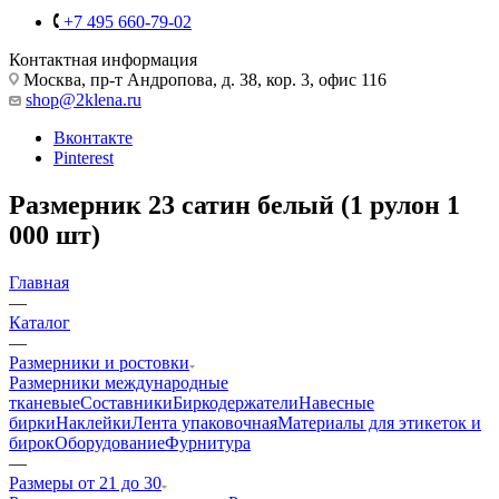
+7 495 660-79-02
Контактная информация
Москва, пр-т Андропова, д. 38, кор. 3, офис 116
shop@2klena.ru
Вконтакте
Pinterest
Размерник 23 сатин белый (1 рулон 1
000 шт)
Главная
—
Каталог
—
Размерники и ростовки
Размерники международные
тканевые
Составники
Биркодержатели
Навесные
бирки
Наклейки
Лента упаковочная
Материалы для этикеток и
бирок
Оборудование
Фурнитура
—
Размеры от 21 до 30