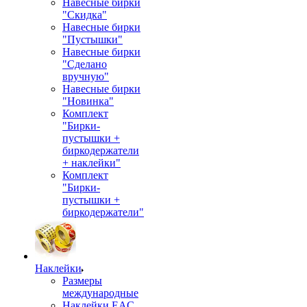
Навесные бирки
"Скидка"
Навесные бирки
"Пустышки"
Навесные бирки
"Сделано
вручную"
Навесные бирки
"Новинка"
Комплект
"Бирки-
пустышки +
биркодержатели
+ наклейки"
Комплект
"Бирки-
пустышки +
биркодержатели"
Наклейки
Размеры
международные
Наклейки EAC