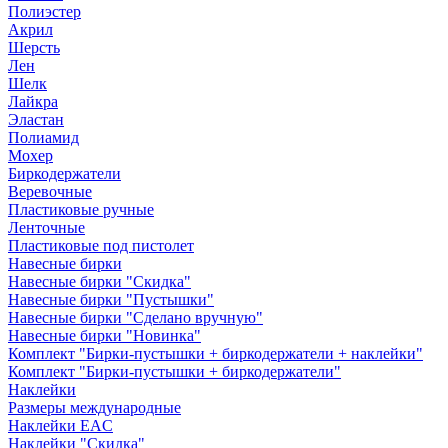
Полиэстер
Акрил
Шерсть
Лен
Шелк
Лайкра
Эластан
Полиамид
Мохер
Биркодержатели
Веревочные
Пластиковые ручные
Ленточные
Пластиковые под пистолет
Навесные бирки
Навесные бирки "Скидка"
Навесные бирки "Пустышки"
Навесные бирки "Сделано вручную"
Навесные бирки "Новинка"
Комплект "Бирки-пустышки + биркодержатели + наклейки"
Комплект "Бирки-пустышки + биркодержатели"
Наклейки
Размеры международные
Наклейки EAC
Наклейки "Скидка"