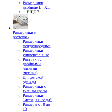
Размерники
двойные L - XL
+ ЕЩЕ 7
Размерники и
ростовки
Размерники
международные
Размерники
универсальные
Ростовки с
двойными
числами
(четные)
Для детской
одежды
Размерники с
тканым краем
Размерники
"месяцы и годы"
Размеры от 0 до
10