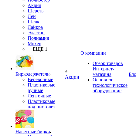
Акрил
Шерсть
Лен
Шелк
Лайкра
Эластан
Полиамид
Мохер
+ ЕЩЕ 1
О компании
Обзор товаров
Интернет-
Биркодержатели
магазина
Бло
Акции
Веревочные
Основное
Пластиковые
технологическое
ручные
оборудование
Ленточные
Пластиковые
под пистолет
Навесные бирки