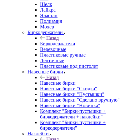
Шелк
Лайкра
Эластан
Полиамид
Мохер
Биркодержатели
Назад
Биркодержатели
Веревочные
Пластиковые ручные
Ленточные
Пластиковые под пистолет
Навесные бирки
Назад
Навесные бирки
Навесные бирки "Скидка"
Навесные бирки "Пустышки"
Навесные бирки "Сделано вручную"
Навесные бирки "Новинка"
Комплект "Бирки-пустышки +
биркодержатели + наклейки"
Комплект "Бирки-пустышки +
биркодержатели"
Наклейки
Назад