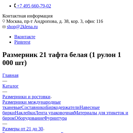
+7 495 660-79-02
Контактная информация
Москва, пр-т Андропова, д. 38, кор. 3, офис 116
shop@2klena.ru
Вконтакте
Pinterest
Размерник 21 тафта белая (1 рулон 1
000 шт)
Главная
—
Каталог
—
Размерники и ростовки
Размерники международные
тканевые
Составники
Биркодержатели
Навесные
бирки
Наклейки
Лента упаковочная
Материалы для этикеток и
бирок
Оборудование
Фурнитура
—
Размеры от 21 до 30