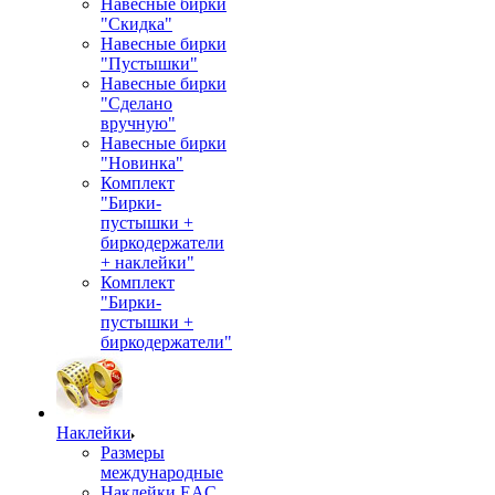
Навесные бирки
"Скидка"
Навесные бирки
"Пустышки"
Навесные бирки
"Сделано
вручную"
Навесные бирки
"Новинка"
Комплект
"Бирки-
пустышки +
биркодержатели
+ наклейки"
Комплект
"Бирки-
пустышки +
биркодержатели"
Наклейки
Размеры
международные
Наклейки EAC