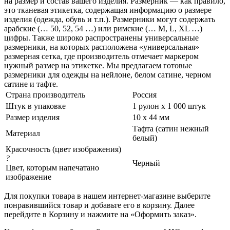
на размер и состав вашего изделия. Размерник — как правило,
это тканевая этикетка, содержащая информацию о размере
изделия (одежда, обувь и т.п.). Размерники могут содержать
арабские (… 50, 52, 54 …) или римские (… M, L, XL …)
цифры. Также широко распространены универсальные
размерники, на которых расположена «универсальная»
размерная сетка, где производитель отмечает маркером
нужный размер на этикетке. Мы предлагаем готовые
размерники для одежды на нейлоне, белом сатине, черном
сатине и тафте.
Страна производитель
Россия
Штук в упаковке
1 рулон х 1 000 штук
Размер изделия
10 х 44 мм
Тафта (сатин нежный
Материал
белый)
Красочность (цвет изображения)
?
Черный
Цвет, которым напечатано
изображение
Для покупки товара в нашем интернет-магазине выберите
понравившийся товар и добавьте его в корзину. Далее
перейдите в Корзину и нажмите на «Оформить заказ».