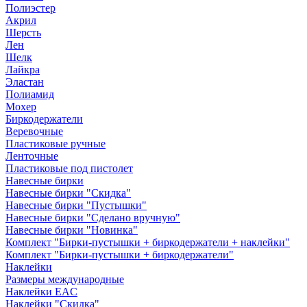
Полиэстер
Акрил
Шерсть
Лен
Шелк
Лайкра
Эластан
Полиамид
Мохер
Биркодержатели
Веревочные
Пластиковые ручные
Ленточные
Пластиковые под пистолет
Навесные бирки
Навесные бирки "Скидка"
Навесные бирки "Пустышки"
Навесные бирки "Сделано вручную"
Навесные бирки "Новинка"
Комплект "Бирки-пустышки + биркодержатели + наклейки"
Комплект "Бирки-пустышки + биркодержатели"
Наклейки
Размеры международные
Наклейки EAC
Наклейки "Скидка"