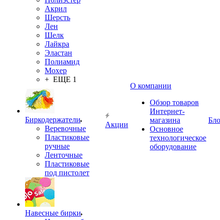
Акрил
Шерсть
Лен
Шелк
Лайкра
Эластан
Полиамид
Мохер
+ ЕЩЕ 1
О компании
Обзор товаров
Интернет-
Биркодержатели
магазина
Бло
Акции
Веревочные
Основное
Пластиковые
технологическое
ручные
оборудование
Ленточные
Пластиковые
под пистолет
Навесные бирки