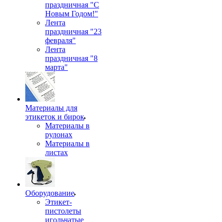
праздничная "С
Новым Годом!"
Лента
праздничная "23
февраля"
Лента
праздничная "8
марта"
Материалы для
этикеток и бирок
Материалы в
рулонах
Материалы в
листах
Оборудование
Этикет-
пистолеты
игольчатые