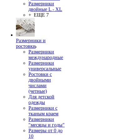
Размерники
двойные L - XL
+ ЕЩЕ 7
Размерники и
ростовки
Размерники
международные
Размерники
универсальные
Ростовки с
двойными
числами
(четные)
Для детской
одежды
Размерники с
тканым краем
Размерники
"месяцы и годы"
Размеры от 0 до
10