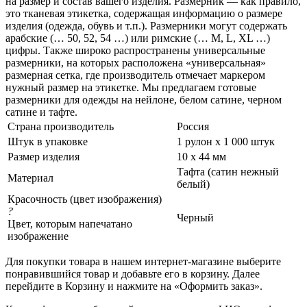
на размер и состав вашего изделия. Размерник — как правило,
это тканевая этикетка, содержащая информацию о размере
изделия (одежда, обувь и т.п.). Размерники могут содержать
арабские (… 50, 52, 54 …) или римские (… M, L, XL …)
цифры. Также широко распространены универсальные
размерники, на которых расположена «универсальная»
размерная сетка, где производитель отмечает маркером
нужный размер на этикетке. Мы предлагаем готовые
размерники для одежды на нейлоне, белом сатине, черном
сатине и тафте.
Страна производитель
Россия
Штук в упаковке
1 рулон х 1 000 штук
Размер изделия
10 х 44 мм
Тафта (сатин нежный
Материал
белый)
Красочность (цвет изображения)
?
Черный
Цвет, которым напечатано
изображение
Для покупки товара в нашем интернет-магазине выберите
понравившийся товар и добавьте его в корзину. Далее
перейдите в Корзину и нажмите на «Оформить заказ».