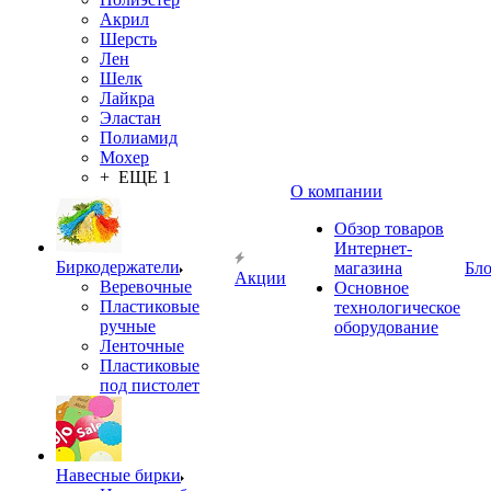
Акрил
Шерсть
Лен
Шелк
Лайкра
Эластан
Полиамид
Мохер
+ ЕЩЕ 1
О компании
Обзор товаров
Интернет-
Биркодержатели
магазина
Бло
Акции
Веревочные
Основное
Пластиковые
технологическое
ручные
оборудование
Ленточные
Пластиковые
под пистолет
Навесные бирки