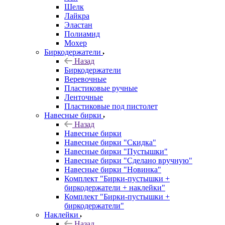
Шелк
Лайкра
Эластан
Полиамид
Мохер
Биркодержатели
Назад
Биркодержатели
Веревочные
Пластиковые ручные
Ленточные
Пластиковые под пистолет
Навесные бирки
Назад
Навесные бирки
Навесные бирки "Скидка"
Навесные бирки "Пустышки"
Навесные бирки "Сделано вручную"
Навесные бирки "Новинка"
Комплект "Бирки-пустышки +
биркодержатели + наклейки"
Комплект "Бирки-пустышки +
биркодержатели"
Наклейки
Назад