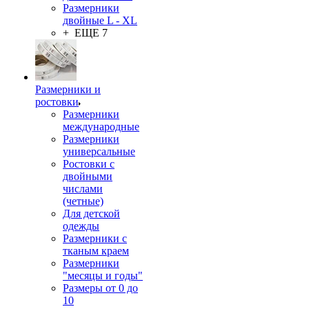
Размерники
двойные L - XL
+ ЕЩЕ 7
Размерники и
ростовки
Размерники
международные
Размерники
универсальные
Ростовки с
двойными
числами
(четные)
Для детской
одежды
Размерники с
тканым краем
Размерники
"месяцы и годы"
Размеры от 0 до
10