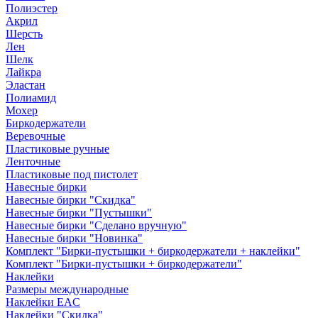
Полиэстер
Акрил
Шерсть
Лен
Шелк
Лайкра
Эластан
Полиамид
Мохер
Биркодержатели
Веревочные
Пластиковые ручные
Ленточные
Пластиковые под пистолет
Навесные бирки
Навесные бирки "Скидка"
Навесные бирки "Пустышки"
Навесные бирки "Сделано вручную"
Навесные бирки "Новинка"
Комплект "Бирки-пустышки + биркодержатели + наклейки"
Комплект "Бирки-пустышки + биркодержатели"
Наклейки
Размеры международные
Наклейки EAC
Наклейки "Скидка"