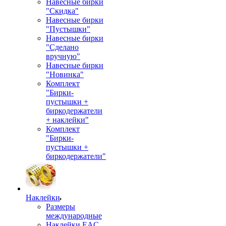
Навесные бирки
"Скидка"
Навесные бирки
"Пустышки"
Навесные бирки
"Сделано
вручную"
Навесные бирки
"Новинка"
Комплект
"Бирки-
пустышки +
биркодержатели
+ наклейки"
Комплект
"Бирки-
пустышки +
биркодержатели"
Наклейки
Размеры
международные
Наклейки EAC