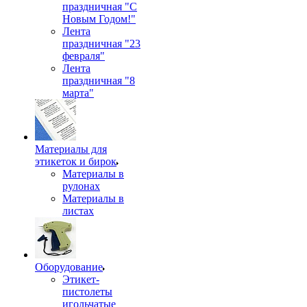
праздничная "С
Новым Годом!"
Лента
праздничная "23
февраля"
Лента
праздничная "8
марта"
Материалы для
этикеток и бирок
Материалы в
рулонах
Материалы в
листах
Оборудование
Этикет-
пистолеты
игольчатые