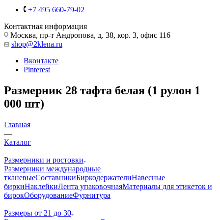
+7 495 660-79-02
Контактная информация
Москва, пр-т Андропова, д. 38, кор. 3, офис 116
shop@2klena.ru
Вконтакте
Pinterest
Размерник 28 тафта белая (1 рулон 1
000 шт)
Главная
—
Каталог
—
Размерники и ростовки
Размерники международные
тканевые
Составники
Биркодержатели
Навесные
бирки
Наклейки
Лента упаковочная
Материалы для этикеток и
бирок
Оборудование
Фурнитура
—
Размеры от 21 до 30