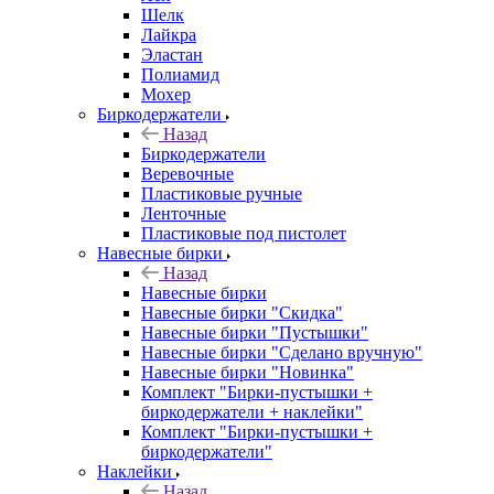
Шелк
Лайкра
Эластан
Полиамид
Мохер
Биркодержатели
Назад
Биркодержатели
Веревочные
Пластиковые ручные
Ленточные
Пластиковые под пистолет
Навесные бирки
Назад
Навесные бирки
Навесные бирки "Скидка"
Навесные бирки "Пустышки"
Навесные бирки "Сделано вручную"
Навесные бирки "Новинка"
Комплект "Бирки-пустышки +
биркодержатели + наклейки"
Комплект "Бирки-пустышки +
биркодержатели"
Наклейки
Назад