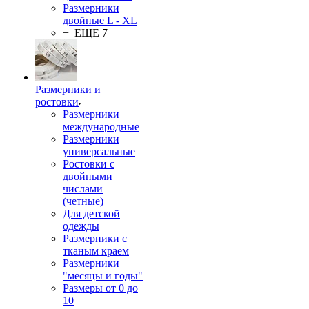
Размерники
двойные L - XL
+ ЕЩЕ 7
Размерники и
ростовки
Размерники
международные
Размерники
универсальные
Ростовки с
двойными
числами
(четные)
Для детской
одежды
Размерники с
тканым краем
Размерники
"месяцы и годы"
Размеры от 0 до
10