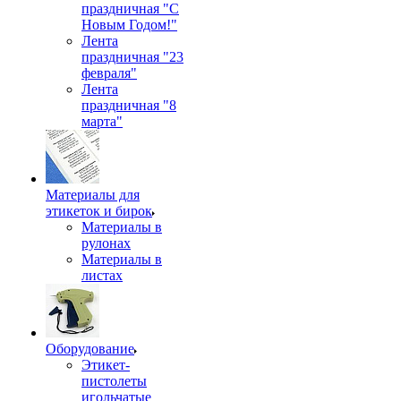
праздничная "С
Новым Годом!"
Лента
праздничная "23
февраля"
Лента
праздничная "8
марта"
Материалы для
этикеток и бирок
Материалы в
рулонах
Материалы в
листах
Оборудование
Этикет-
пистолеты
игольчатые