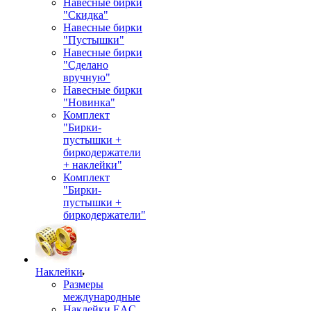
Навесные бирки
"Скидка"
Навесные бирки
"Пустышки"
Навесные бирки
"Сделано
вручную"
Навесные бирки
"Новинка"
Комплект
"Бирки-
пустышки +
биркодержатели
+ наклейки"
Комплект
"Бирки-
пустышки +
биркодержатели"
Наклейки
Размеры
международные
Наклейки EAC