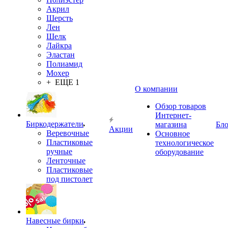
Акрил
Шерсть
Лен
Шелк
Лайкра
Эластан
Полиамид
Мохер
+ ЕЩЕ 1
О компании
Обзор товаров
Интернет-
Биркодержатели
магазина
Бло
Акции
Веревочные
Основное
Пластиковые
технологическое
ручные
оборудование
Ленточные
Пластиковые
под пистолет
Навесные бирки