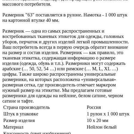
массового потребителя.
Размерник "63" поставляется в рулоне. Намотка - 1 000 штук
на картонной втулке 40 мм.
Размерник — одна из самых распространенных и
востребованных тканевых этикеток для одежды, головных
уборов, перчаток и других изделий легкой промышленности.
Ваш потребитель всегда в первую очередь обратит внимание
на размер и состав изделия. Размерник — как правило, это
тканевая этикетка, содержащая информацию о размере
изделия (одежда, обувь и т.п.). Размерники могут содержать
арабские (… 50, 52, 54 …) или римские (… M, L, XL …)
цифры. Также широко распространены универсальные
размерники, на которых расположена «универсальная»
размерная сетка, где производитель отмечает маркером
нужный размер на этикетке. Мы предлагаем готовые
размерники для одежды на нейлоне, белом сатине, черном
сатине и тафте.
Страна производитель
Россия
Штук в упаковке
1 рулон х 1 000 штук
Размер изделия
10 х 20 мм
Материал
Нейлон белый
Красочность (цвет изображения)